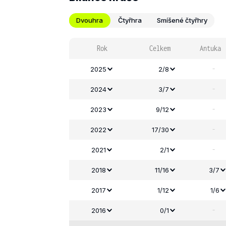
Dvouhra
Čtyřhra
Smíšené čtyřhry
Rok
Celkem
Antuka
-
2025
2/8
-
2024
3/7
-
2023
9/12
-
2022
17/30
-
2021
2/1
2018
11/16
3/7
2017
1/12
1/6
-
2016
0/1