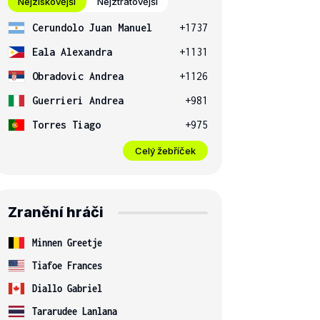
Nejziskovější
Nejztrátovější
Cerundolo Juan Manuel
+1737
Eala Alexandra
+1131
Obradovic Andrea
+1126
Guerrieri Andrea
+981
Torres Tiago
+975
Celý žebříček
Zranění hráči
Minnen Greetje
Tiafoe Frances
Diallo Gabriel
Tararudee Lanlana