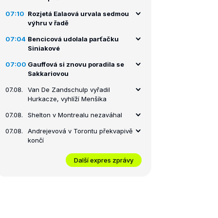
07:10
Rozjetá Ealaová urvala sedmou
výhru v řadě
07:04
Bencicová udolala parťačku
Siniakové
07:00
Gauffová si znovu poradila se
Sakkariovou
07.08.
Van De Zandschulp vyřadil
Hurkacze, vyhlíží Menšíka
07.08.
Shelton v Montrealu nezaváhal
07.08.
Andrejevová v Torontu překvapivě
končí
Další expres zprávy