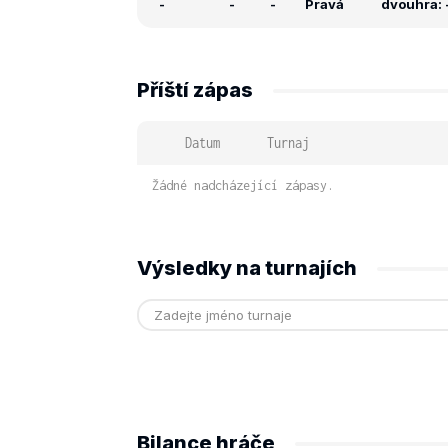
-
-
-
Pravá
dvouhra: -
Příští zápas
Datum
Turnaj
Žádné nadcházející zápasy.
Výsledky na turnajích
Bilance hráče