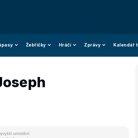
ápasy
Žebříčky
Hráči
Zprávy
Kalendář t
Joseph
jvyšší umístění: