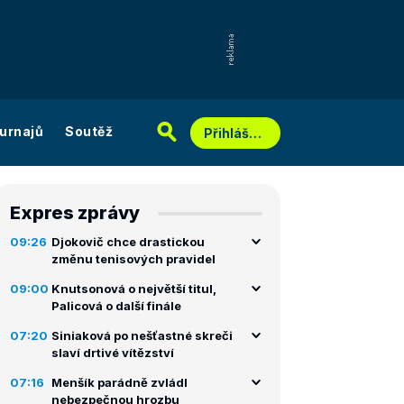
urnajů
Soutěž
Přihlášení
Expres zprávy
09:26
Djokovič chce drastickou
změnu tenisových pravidel
09:00
Knutsonová o největší titul,
Palicová o další finále
07:20
Siniaková po nešťastné skreči
slaví drtivé vítězství
07:16
Menšík parádně zvládl
nebezpečnou hrozbu