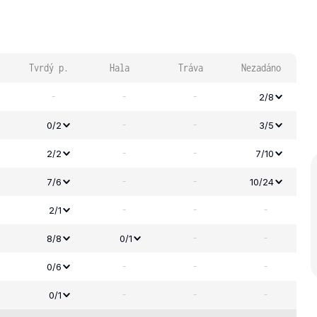
Tvrdý p.
Hala
Tráva
Nezadáno
-
-
-
2/8
-
-
0/2
3/5
-
-
2/2
7/10
-
-
7/6
10/24
-
-
-
2/1
-
-
8/8
0/1
-
-
-
0/6
-
-
-
0/1