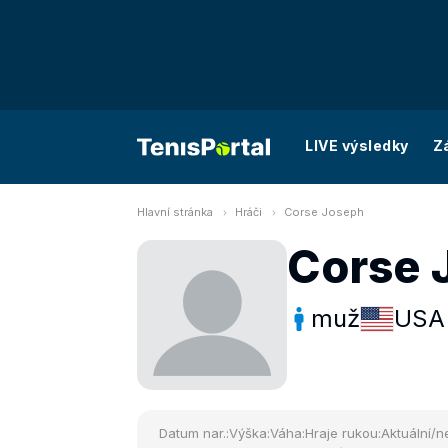
LIVE výsledky
Z
Hlavní stránka
Hráči
Corse Joseph
Corse 
muž
USA
Datum nar.:
Výška:
Váha:
Hraje rukou:
Aktuální/ne