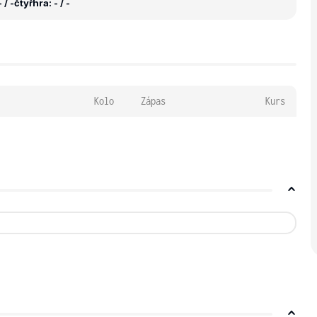
 / -
čtyřhra: - / -
Kolo
Zápas
Kurs