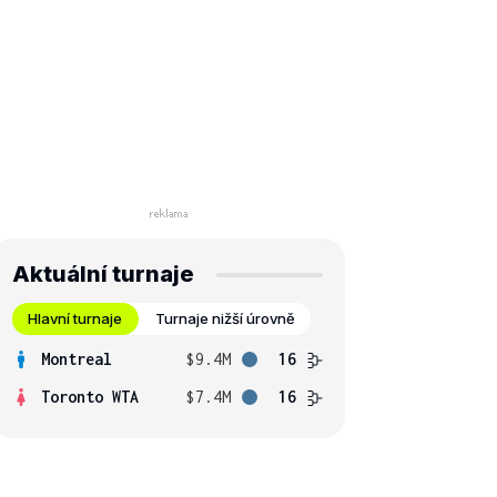
Aktuální turnaje
Hlavní turnaje
Turnaje nižší úrovně
Montreal
$9.4M
16
Toronto WTA
$7.4M
16