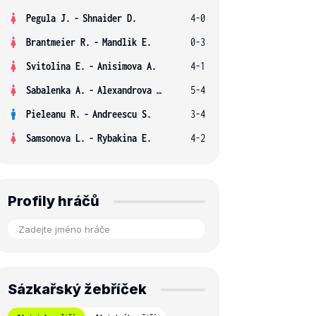
Pegula J.
-
Shnaider D.
4-0
Brantmeier R.
-
Mandlik E.
0-3
Svitolina E.
-
Anisimova A.
4-1
Sabalenka A.
-
Alexandrova E.
5-4
Pieleanu R.
-
Andreescu S.
3-4
Samsonova L.
-
Rybakina E.
4-2
Profily hráčů
Sázkařský žebříček