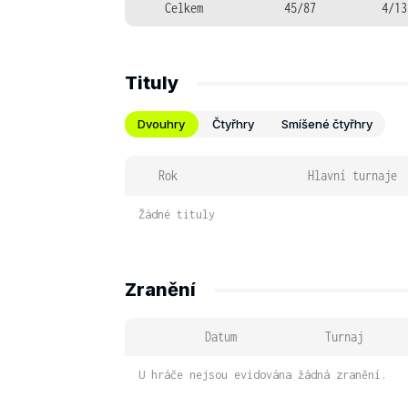
Celkem
45/87
4/13
Tituly
Dvouhry
Čtyřhry
Smíšené čtyřhry
Rok
Hlavní turnaje
Žádné tituly
Zranění
Datum
Turnaj
U hráče nejsou evidována žádná zranění.