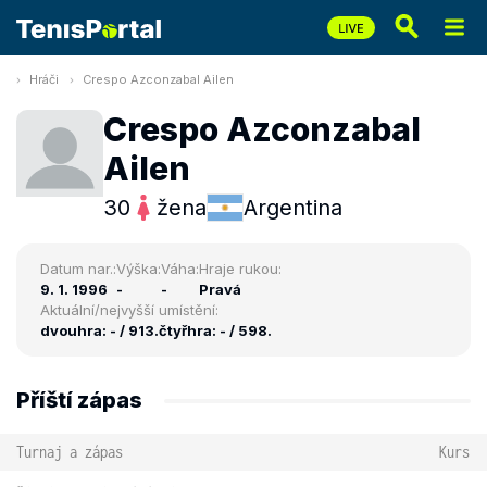
Hráči
Crespo Azconzabal Ailen
Crespo Azconzabal
Ailen
30
žena
Argentina
Datum nar.:
Výška:
Váha:
Hraje rukou:
9. 1. 1996
-
-
Pravá
Aktuální/nejvyšší umístění:
dvouhra: - / 913.
čtyřhra: - / 598.
Příští zápas
Turnaj a zápas
Kurs