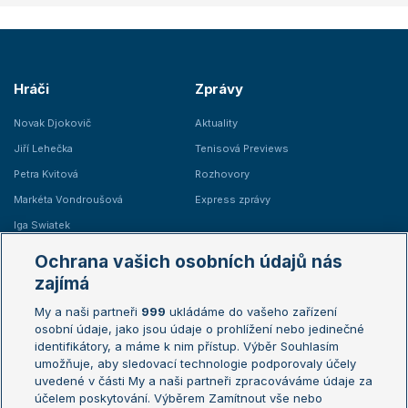
Hráči
Zprávy
Novak Djokovič
Aktuality
Jiří Lehečka
Tenisová Previews
Petra Kvitová
Rozhovory
Markéta Vondroušová
Express zprávy
Iga Swiatek
Marie Bouzková
Ochrana vašich osobních údajů nás
Žebříčky
Kalendář turnajů
zajímá
My a naši partneři
999
ukládáme do vašeho zařízení
Žebříček ATP (muži)
Australian Open
osobní údaje, jako jsou údaje o prohlížení nebo jedinečné
Žebříček WTA (ženy)
French Open
identifikátory, a máme k nim přístup. Výběr Souhlasím
umožňuje, aby sledovací technologie podporovaly účely
Sázkařský žebříček
Wimbledon
uvedené v části My a naši partneři zpracováváme údaje za
US Open
účelem poskytování. Výběrem Zamítnout vše nebo