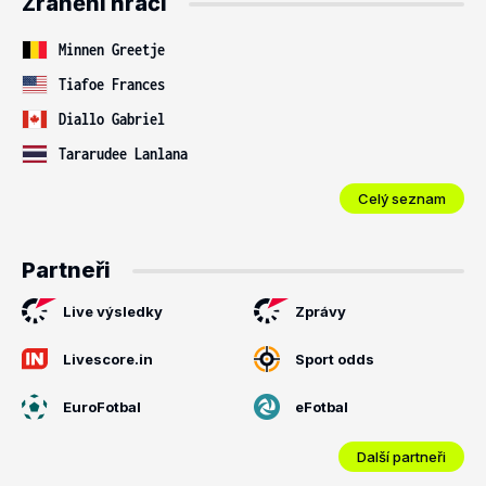
Zranění hráči
Minnen Greetje
Tiafoe Frances
Diallo Gabriel
Tararudee Lanlana
Celý seznam
Partneři
Live výsledky
Zprávy
Livescore.in
Sport odds
EuroFotbal
eFotbal
Další partneři