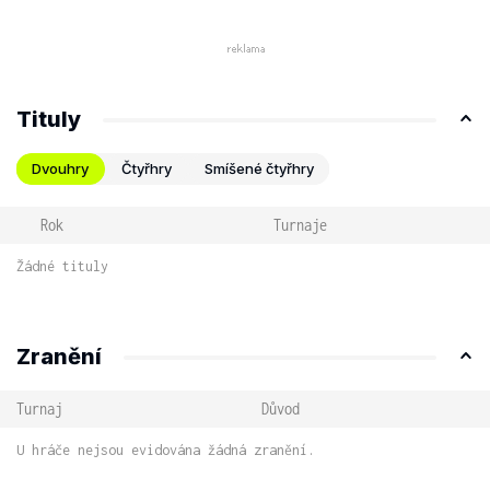
Tituly
Dvouhry
Čtyřhry
Smíšené čtyřhry
Rok
Turnaje
Žádné tituly
Zranění
Turnaj
Důvod
U hráče nejsou evidována žádná zranění.