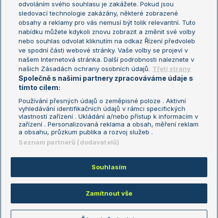
odvoláním svého souhlasu je zakážete. Pokud jsou
Turnaj mistrů
sledovací technologie zakázány, některé zobrazené
Turnaj mistryň
obsahy a reklamy pro vás nemusí být tolik relevantní. Tuto
Aktualní trendy
nabídku můžete kdykoli znovu zobrazit a změnit své volby
nebo souhlas odvolat kliknutím na odkaz Řízení předvoleb
ve spodní části webové stránky. Vaše volby se projeví v
Fotbalové přestupy
našem Internetová stránka. Další podrobnosti naleznete v
Livesport Daily
našich Zásadách ochrany osobních údajů.
Třetí strany
Společně s našimi partnery zpracováváme údaje s
LS Prague Open
tímto cílem:
Používání přesných údajů o zeměpisné poloze . Aktivní
vyhledávání identifikačních údajů v rámci specifických
vlastností zařízení . Ukládání a/nebo přístup k informacím v
Podmínky užití
Nastavení soukromí
zařízení . Personalizovaná reklama a obsah, měření reklam
GDPR a žurnalistika
Reklama
a obsahu, průzkum publika a rozvoj služeb .
Informace o zpracování osobních
Kontakt
Seznam partnerů (dodavatelů)
údajů
Tiráž
Souhlasím
Copyright © 2008-2026 TenisPortal.cz. Využíváme zpravodajství ČTK.
Zamítnout vše