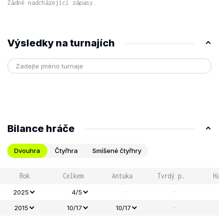
Žádné nadcházející zápasy.
Výsledky na turnajích
Bilance hráče
Dvouhra
Čtyřhra
Smíšené čtyřhry
Rok
Celkem
Antuka
Tvrdý p.
H
-
-
2025
4/5
-
2015
10/17
10/17