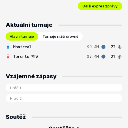
Další expres zprávy
Aktuální turnaje
Hlavní turnaje
Turnaje nižší úrovně
Montreal
$9.4M
22
Toronto WTA
$7.4M
21
Vzájemné zápasy
Soutěž