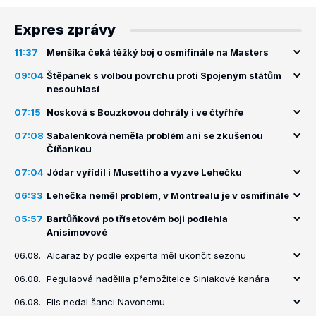
Expres zprávy
11:37
Menšíka čeká těžký boj o osmifinále na Masters
09:04
Štěpánek s volbou povrchu proti Spojeným státům
nesouhlasí
07:15
Nosková s Bouzkovou dohrály i ve čtyřhře
07:08
Sabalenková neměla problém ani se zkušenou
Číňankou
07:04
Jódar vyřídil i Musettiho a vyzve Lehečku
06:33
Lehečka neměl problém, v Montrealu je v osmifinále
05:57
Bartůňková po třísetovém boji podlehla
Anisimovové
06.08.
Alcaraz by podle experta měl ukončit sezonu
06.08.
Pegulaová nadělila přemožitelce Siniakové kanára
06.08.
Fils nedal šanci Navonemu