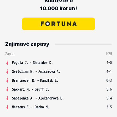
Soutěžte o
10.000 korun!
Zajímavé zápasy
Zápas
H2H
Pegula J.
-
Shnaider D.
4-0
Svitolina E.
-
Anisimova A.
4-1
Brantmeier R.
-
Mandlik E.
0-3
Sakkari M.
-
Gauff C.
5-6
Sabalenka A.
-
Alexandrova E.
5-4
Mertens E.
-
Osaka N.
3-5