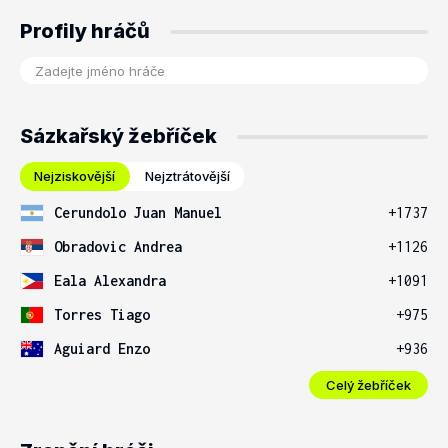
Profily hráčů
Sázkařský žebříček
Nejziskovější
Nejztrátovější
Cerundolo Juan Manuel
+1737
Obradovic Andrea
+1126
Eala Alexandra
+1091
Torres Tiago
+975
Aguiard Enzo
+936
Celý žebříček