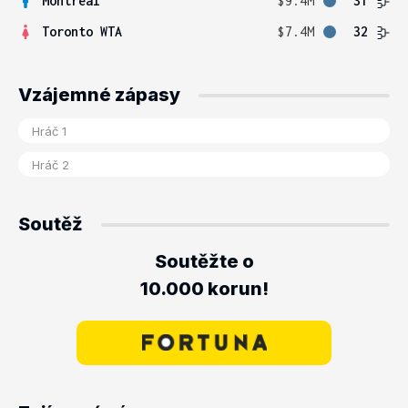
Montreal
$9.4M
31
Toronto WTA
$7.4M
32
Vzájemné zápasy
Soutěž
Soutěžte o
10.000 korun!