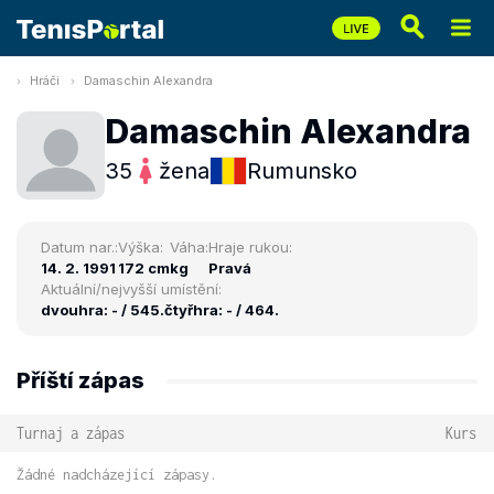
Hráči
Damaschin Alexandra
Damaschin Alexandra
35
žena
Rumunsko
Datum nar.:
Výška:
Váha:
Hraje rukou:
14. 2. 1991
172 cm
kg
Pravá
Aktuální/nejvyšší umístění:
dvouhra: - / 545.
čtyřhra: - / 464.
Příští zápas
Turnaj a zápas
Kurs
Žádné nadcházející zápasy.