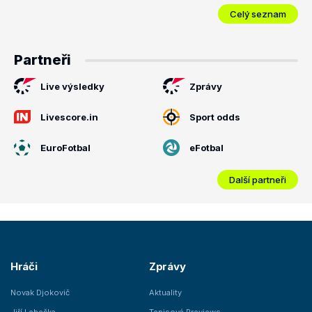
Celý seznam
Partneři
Live výsledky
Zprávy
Livescore.in
Sport odds
EuroFotbal
eFotbal
Další partneři
Hráči
Zprávy
Novak Djokovič
Aktuality