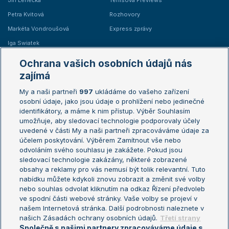
Jiří Lehečka
Tenisová Previews
Petra Kvitová
Rozhovory
Markéta Vondroušová
Express zprávy
Iga Swiatek
Marie Bouzková
Ochrana vašich osobních údajů nás
Žebříčky
Kalendář turnajů
zajímá
My a naši partneři
997
ukládáme do vašeho zařízení
Žebříček ATP (muži)
Australian Open
osobní údaje, jako jsou údaje o prohlížení nebo jedinečné
Žebříček WTA (ženy)
French Open
identifikátory, a máme k nim přístup. Výběr Souhlasím
umožňuje, aby sledovací technologie podporovaly účely
Sázkařský žebříček
Wimbledon
uvedené v části My a naši partneři zpracováváme údaje za
US Open
účelem poskytování. Výběrem Zamítnout vše nebo
odvoláním svého souhlasu je zakážete. Pokud jsou
Turnaj mistrů
sledovací technologie zakázány, některé zobrazené
Turnaj mistryň
obsahy a reklamy pro vás nemusí být tolik relevantní. Tuto
Aktualní trendy
nabídku můžete kdykoli znovu zobrazit a změnit své volby
nebo souhlas odvolat kliknutím na odkaz Řízení předvoleb
ve spodní části webové stránky. Vaše volby se projeví v
Fotbalové přestupy
našem Internetová stránka. Další podrobnosti naleznete v
Livesport Daily
našich Zásadách ochrany osobních údajů.
Třetí strany
Společně s našimi partnery zpracováváme údaje s
LS Prague Open