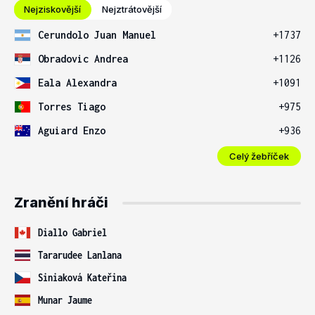
Nejziskovější
Nejztrátovější
Cerundolo Juan Manuel
+1737
Obradovic Andrea
+1126
Eala Alexandra
+1091
Torres Tiago
+975
Aguiard Enzo
+936
Celý žebříček
Zranění hráči
Diallo Gabriel
Tararudee Lanlana
Siniaková Kateřina
Munar Jaume