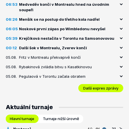
06:53
Medveděv končí v Montrealu hned na úvodním
soupeři
06:26
Menšík se na postup do třetího kola nadřel
06:05
Noskové první zápas po Wimbledonu nevyšel
05:39
Krejčíková nestačila v Torontu na Samsonovovou
00:12
Další šok v Montrealu, Zverev končí
05.08.
Fritz v Montrealu překvapivě končí
05.08.
Rybakinová zvládla bitvu s Kasatkinovou
05.08.
Pegulaová v Torontu začala obratem
Další expres zprávy
Aktuální turnaje
Hlavní turnaje
Turnaje nižší úrovně