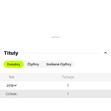
Tituly
Dvouhry
Čtyřhry
Smíšené čtyřhry
Rok
Turnaje
1
2018
Celkem:
1