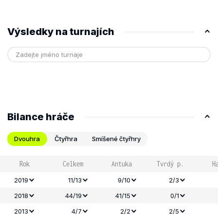
Výsledky na turnajích
Bilance hráče
Dvouhra
Čtyřhra
Smíšené čtyřhry
Rok
Celkem
Antuka
Tvrdý p.
H
2019
11/13
9/10
2/3
2018
44/19
41/15
0/1
2013
4/7
2/2
2/5