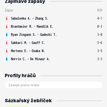
Zajímavé zápasy
Zápas
H2H
Sabalenka A.
-
Zhang S.
4-1
Brantmeier R.
-
Mandlik E.
0-3
Ryan Ziegann S.
-
Gadecki T.
3-0
Sakkari M.
-
Gauff C.
5-6
Mertens E.
-
Osaka N.
3-5
Norrie C.
-
De Minaur A.
3-3
Profily hráčů
Sázkařský žebříček