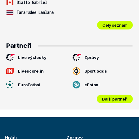
Diallo Gabriel
Tararudee Lanlana
Celý seznam
Partneři
Live výsledky
Zprávy
Livescore.in
Sport odds
EuroFotbal
eFotbal
Další partneři
Hráči
Zprávy