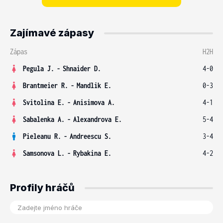
Zajímavé zápasy
Zápas
H2H
Pegula J.
-
Shnaider D.
4-0
Brantmeier R.
-
Mandlik E.
0-3
Svitolina E.
-
Anisimova A.
4-1
Sabalenka A.
-
Alexandrova E.
5-4
Pieleanu R.
-
Andreescu S.
3-4
Samsonova L.
-
Rybakina E.
4-2
Profily hráčů