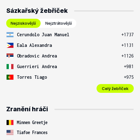
Sázkařský žebříček
Nejziskovější
Nejztrátovější
Cerundolo Juan Manuel
+1737
Eala Alexandra
+1131
Obradovic Andrea
+1126
Guerrieri Andrea
+981
Torres Tiago
+975
Celý žebříček
Zranění hráči
Minnen Greetje
Tiafoe Frances