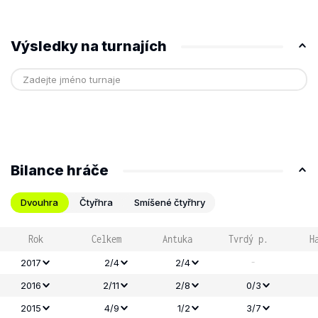
Výsledky na turnajích
Bilance hráče
Dvouhra
Čtyřhra
Smíšené čtyřhry
Rok
Celkem
Antuka
Tvrdý p.
H
-
2017
2/4
2/4
2016
2/11
2/8
0/3
2015
4/9
1/2
3/7