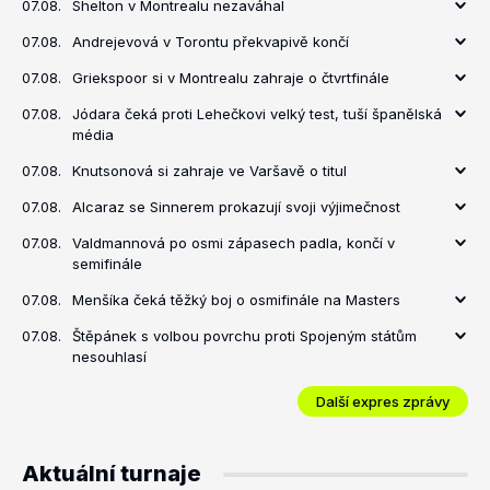
07.08.
Shelton v Montrealu nezaváhal
07.08.
Andrejevová v Torontu překvapivě končí
07.08.
Griekspoor si v Montrealu zahraje o čtvrtfinále
07.08.
Jódara čeká proti Lehečkovi velký test, tuší španělská
média
07.08.
Knutsonová si zahraje ve Varšavě o titul
07.08.
Alcaraz se Sinnerem prokazují svoji výjimečnost
07.08.
Valdmannová po osmi zápasech padla, končí v
semifinále
07.08.
Menšíka čeká těžký boj o osmifinále na Masters
07.08.
Štěpánek s volbou povrchu proti Spojeným státům
nesouhlasí
Další expres zprávy
Aktuální turnaje