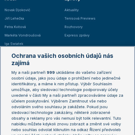
Novak Djokovič
Aktuality
Jiří Lehečka
Tenisová Previews
Petra Kvitová
Rozhovory
Markéta Vondroušová
Express zprávy
Iga Swiatek
Marie Bouzková
Ochrana vašich osobních údajů nás
Žebříčky
Kalendář turnajů
zajímá
My a naši partneři
999
ukládáme do vašeho zařízení
Žebříček ATP (muži)
Australian Open
osobní údaje, jako jsou údaje o prohlížení nebo jedinečné
Žebříček WTA (ženy)
French Open
identifikátory, a máme k nim přístup. Výběr Souhlasím
umožňuje, aby sledovací technologie podporovaly účely
Sázkařský žebříček
Wimbledon
uvedené v části My a naši partneři zpracováváme údaje za
US Open
účelem poskytování. Výběrem Zamítnout vše nebo
odvoláním svého souhlasu je zakážete. Pokud jsou
Turnaj mistrů
sledovací technologie zakázány, některé zobrazené
Turnaj mistryň
obsahy a reklamy pro vás nemusí být tolik relevantní. Tuto
Aktualní trendy
nabídku můžete kdykoli znovu zobrazit a změnit své volby
nebo souhlas odvolat kliknutím na odkaz Řízení předvoleb