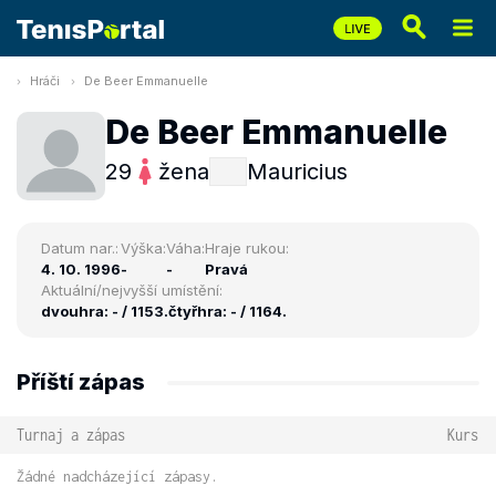
Hráči
De Beer Emmanuelle
De Beer Emmanuelle
29
žena
Mauricius
Datum nar.:
Výška:
Váha:
Hraje rukou:
4. 10. 1996
-
-
Pravá
Aktuální/nejvyšší umístění:
dvouhra: - / 1153.
čtyřhra: - / 1164.
Příští zápas
Turnaj a zápas
Kurs
Žádné nadcházející zápasy.