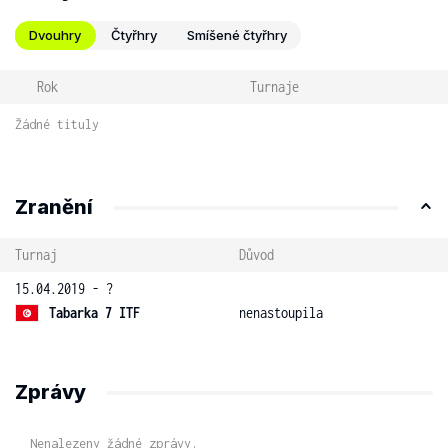
Dvouhry
Čtyřhry
Smíšené čtyřhry
Rok
Turnaje
Žádné tituly
Zranění
Turnaj
Důvod
15.04.2019 - ?
Tabarka 7 ITF
nenastoupila
Zprávy
Nenalezeny žádné zprávy.