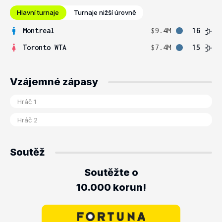
Hlavní turnaje
Turnaje nižší úrovně
Montreal
$9.4M
16
Toronto WTA
$7.4M
15
Vzájemné zápasy
Soutěž
Soutěžte o
10.000 korun!