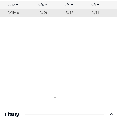
2012
0/5
0/4
0/1
Celkem
8/29
5/18
3/11
Tituly