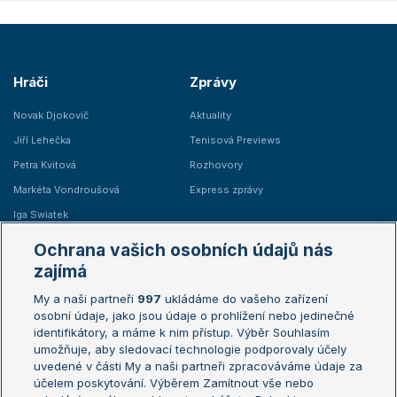
Hráči
Zprávy
Novak Djokovič
Aktuality
Jiří Lehečka
Tenisová Previews
Petra Kvitová
Rozhovory
Markéta Vondroušová
Express zprávy
Iga Swiatek
Marie Bouzková
Ochrana vašich osobních údajů nás
Žebříčky
Kalendář turnajů
zajímá
My a naši partneři
997
ukládáme do vašeho zařízení
Žebříček ATP (muži)
Australian Open
osobní údaje, jako jsou údaje o prohlížení nebo jedinečné
Žebříček WTA (ženy)
French Open
identifikátory, a máme k nim přístup. Výběr Souhlasím
umožňuje, aby sledovací technologie podporovaly účely
Sázkařský žebříček
Wimbledon
uvedené v části My a naši partneři zpracováváme údaje za
US Open
účelem poskytování. Výběrem Zamítnout vše nebo