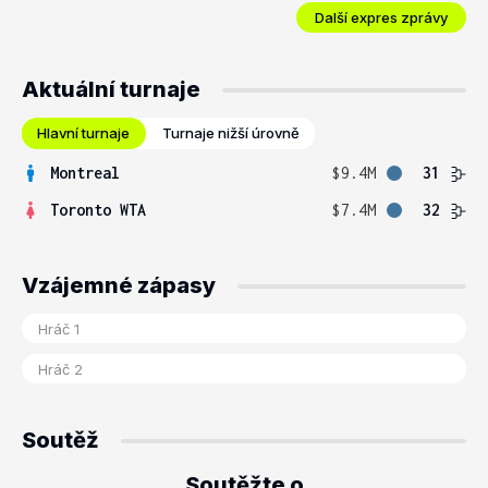
Další expres zprávy
Aktuální turnaje
Hlavní turnaje
Turnaje nižší úrovně
Montreal
$9.4M
31
Toronto WTA
$7.4M
32
Vzájemné zápasy
Soutěž
Soutěžte o