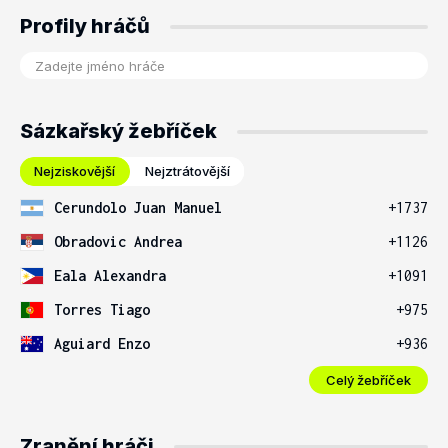
Profily hráčů
Sázkařský žebříček
Nejziskovější
Nejztrátovější
Cerundolo Juan Manuel
+1737
Obradovic Andrea
+1126
Eala Alexandra
+1091
Torres Tiago
+975
Aguiard Enzo
+936
Celý žebříček
Zranění hráči