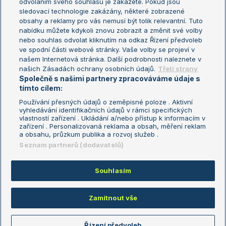
odvoláním svého souhlasu je zakážete. Pokud jsou
Turnaj mistrů
sledovací technologie zakázány, některé zobrazené
Turnaj mistryň
obsahy a reklamy pro vás nemusí být tolik relevantní. Tuto
Aktualní trendy
nabídku můžete kdykoli znovu zobrazit a změnit své volby
nebo souhlas odvolat kliknutím na odkaz Řízení předvoleb
ve spodní části webové stránky. Vaše volby se projeví v
Fotbalové přestupy
našem Internetová stránka. Další podrobnosti naleznete v
Livesport Daily
našich Zásadách ochrany osobních údajů.
Třetí strany
Společně s našimi partnery zpracováváme údaje s
LS Prague Open
tímto cílem:
Používání přesných údajů o zeměpisné poloze . Aktivní
vyhledávání identifikačních údajů v rámci specifických
vlastností zařízení . Ukládání a/nebo přístup k informacím v
Podmínky užití
Nastavení soukromí
zařízení . Personalizovaná reklama a obsah, měření reklam
GDPR a žurnalistika
Reklama
a obsahu, průzkum publika a rozvoj služeb .
Informace o zpracování osobních
Kontakt
Seznam partnerů (dodavatelů)
údajů
Tiráž
Souhlasím
Copyright © 2008-2026 TenisPortal.cz. Využíváme zpravodajství ČTK.
Zamítnout vše
Řízení předvoleb