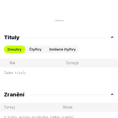
Tituly
Dvouhry
Čtyřhry
Smíšené čtyřhry
Rok
Turnaje
Žádné tituly
Zranění
Turnaj
Důvod
U hráče nejsou evidována žádná zranění.