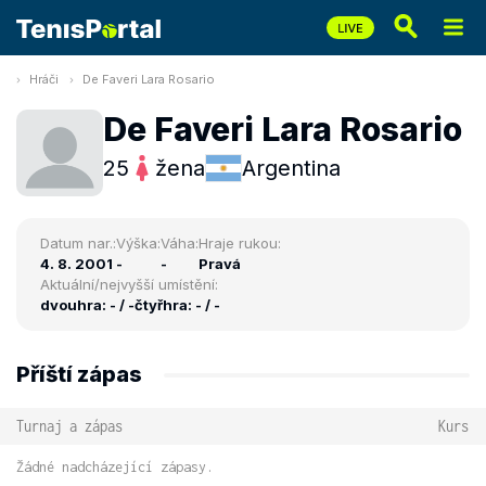
Hráči
De Faveri Lara Rosario
De Faveri Lara Rosario
25
žena
Argentina
Datum nar.:
Výška:
Váha:
Hraje rukou:
4. 8. 2001
-
-
Pravá
Aktuální/nejvyšší umístění:
dvouhra: - / -
čtyřhra: - / -
Příští zápas
Turnaj a zápas
Kurs
Žádné nadcházející zápasy.