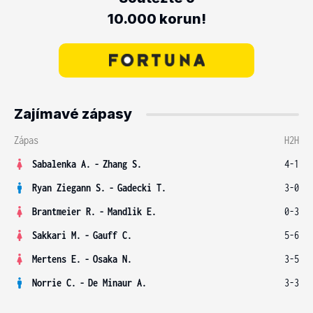
10.000 korun!
Zajímavé zápasy
Zápas
H2H
Sabalenka A.
-
Zhang S.
4-1
Ryan Ziegann S.
-
Gadecki T.
3-0
Brantmeier R.
-
Mandlik E.
0-3
Sakkari M.
-
Gauff C.
5-6
Mertens E.
-
Osaka N.
3-5
Norrie C.
-
De Minaur A.
3-3