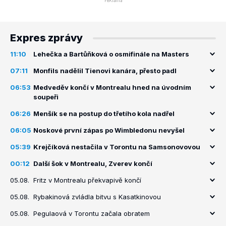
Expres zprávy
11:10
Lehečka a Bartůňková o osmifinále na Masters
07:11
Monfils nadělil Tienovi kanára, přesto padl
06:53
Medveděv končí v Montrealu hned na úvodním
soupeři
06:26
Menšík se na postup do třetího kola nadřel
06:05
Noskové první zápas po Wimbledonu nevyšel
05:39
Krejčíková nestačila v Torontu na Samsonovovou
00:12
Další šok v Montrealu, Zverev končí
05.08.
Fritz v Montrealu překvapivě končí
05.08.
Rybakinová zvládla bitvu s Kasatkinovou
05.08.
Pegulaová v Torontu začala obratem