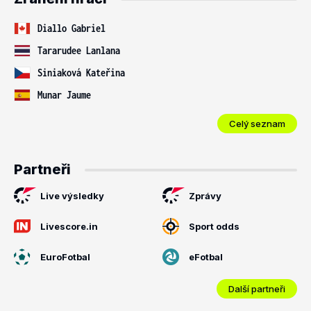
Diallo Gabriel
Tararudee Lanlana
Siniaková Kateřina
Munar Jaume
Celý seznam
Partneři
Live výsledky
Zprávy
Livescore.in
Sport odds
EuroFotbal
eFotbal
Další partneři