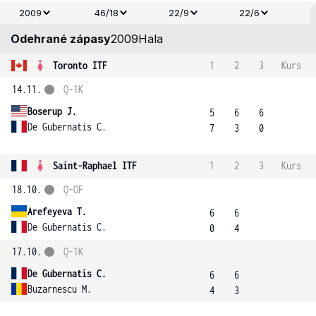
2009
46/18
22/9
22/6
Odehrané zápasy
2009
Hala
Toronto ITF
1
2
3
Kurs
14.11.
Q-1K
Boserup J.
5
6
6
De Gubernatis C.
7
3
0
Saint-Raphael ITF
1
2
3
Kurs
18.10.
Q-OF
Arefeyeva T.
6
6
De Gubernatis C.
0
4
17.10.
Q-1K
De Gubernatis C.
6
6
Buzarnescu M.
4
3