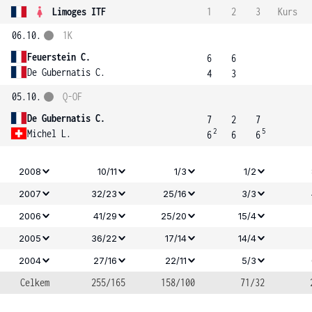
Limoges ITF
1
2
3
Kurs
06.10.
1K
Feuerstein C.
6
6
De Gubernatis C.
4
3
05.10.
Q-OF
De Gubernatis C.
7
2
7
2
5
Michel L.
6
6
6
2008
10/11
1/3
1/2
2007
32/23
25/16
3/3
2006
41/29
25/20
15/4
2005
36/22
17/14
14/4
2004
27/16
22/11
5/3
Celkem
255/165
158/100
71/32