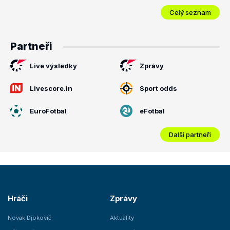
Celý seznam
Partneři
Live výsledky
Zprávy
Livescore.in
Sport odds
EuroFotbal
eFotbal
Další partneři
Hráči
Zprávy
Novak Djokovič
Aktuality