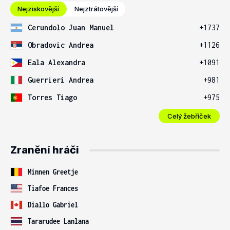
Nejziskovější
Nejztrátovější
Cerundolo Juan Manuel
+1737
Obradovic Andrea
+1126
Eala Alexandra
+1091
Guerrieri Andrea
+981
Torres Tiago
+975
Celý žebříček
Zranění hráči
Minnen Greetje
Tiafoe Frances
Diallo Gabriel
Tararudee Lanlana