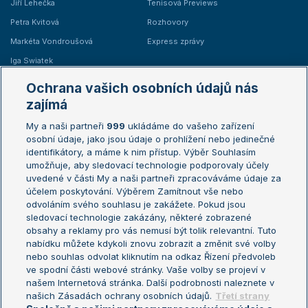
Jiří Lehečka
Tenisová Previews
Petra Kvitová
Rozhovory
Markéta Vondroušová
Express zprávy
Iga Swiatek
Marie Bouzková
Ochrana vašich osobních údajů nás
Žebříčky
Kalendář turnajů
zajímá
My a naši partneři
999
ukládáme do vašeho zařízení
Žebříček ATP (muži)
Australian Open
osobní údaje, jako jsou údaje o prohlížení nebo jedinečné
Žebříček WTA (ženy)
French Open
identifikátory, a máme k nim přístup. Výběr Souhlasím
umožňuje, aby sledovací technologie podporovaly účely
Sázkařský žebříček
Wimbledon
uvedené v části My a naši partneři zpracováváme údaje za
US Open
účelem poskytování. Výběrem Zamítnout vše nebo
odvoláním svého souhlasu je zakážete. Pokud jsou
Turnaj mistrů
sledovací technologie zakázány, některé zobrazené
Turnaj mistryň
obsahy a reklamy pro vás nemusí být tolik relevantní. Tuto
Aktualní trendy
nabídku můžete kdykoli znovu zobrazit a změnit své volby
nebo souhlas odvolat kliknutím na odkaz Řízení předvoleb
ve spodní části webové stránky. Vaše volby se projeví v
Fotbalové přestupy
našem Internetová stránka. Další podrobnosti naleznete v
Livesport Daily
našich Zásadách ochrany osobních údajů.
Třetí strany