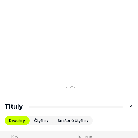
Tituly
Dvouhry
Čtyřhry
Smíšené čtyřhry
Rok
Turnaje