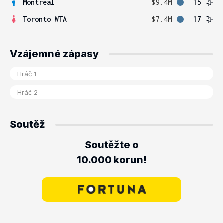
Montreal
$9.4M
15
Toronto WTA
$7.4M
17
Vzájemné zápasy
Soutěž
Soutěžte o
10.000 korun!