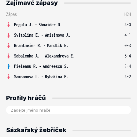
Zajímavé zápasy
Zápas
H2H
Pegula J.
-
Shnaider D.
4-0
Svitolina E.
-
Anisimova A.
4-1
Brantmeier R.
-
Mandlik E.
0-3
Sabalenka A.
-
Alexandrova E.
5-4
Pieleanu R.
-
Andreescu S.
3-4
Samsonova L.
-
Rybakina E.
4-2
Profily hráčů
Sázkařský žebříček