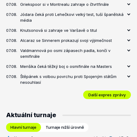
07.08.
Griekspoor si v Montrealu zahraje o čtvrtfinále
07.08.
Jódara čeká proti Lehečkovi velký test, tuší španělská
média
07.08.
Knutsonová si zahraje ve Varšavě o titul
07.08.
Alcaraz se Sinnerem prokazují svoji výjimečnost
07.08.
Valdmannová po osmi zápasech padla, končí v
semifinále
07.08.
Menšíka čeká těžký boj o osmifinále na Masters
07.08.
Štěpánek s volbou povrchu proti Spojeným státům
nesouhlasí
Další expres zprávy
Aktuální turnaje
Hlavní turnaje
Turnaje nižší úrovně