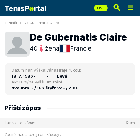
Hráči
De Gubernatis Claire
De Gubernatis Claire
40
žena
Francie
Datum nar.:
Výška:
Váha:
Hraje rukou:
18. 7. 1986
-
-
Levá
Aktuální/nejvyšší umístění:
dvouhra: - / 196.
čtyřhra: - / 233.
Příští zápas
Turnaj a zápas
Kurs
Žádné nadcházející zápasy.