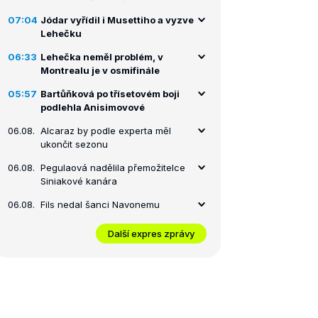
07:04
Jódar vyřídil i Musettiho a vyzve
Lehečku
06:33
Lehečka neměl problém, v
Montrealu je v osmifinále
05:57
Bartůňková po třísetovém boji
podlehla Anisimovové
06.08.
Alcaraz by podle experta měl
ukončit sezonu
06.08.
Pegulaová nadělila přemožitelce
Siniakové kanára
06.08.
Fils nedal šanci Navonemu
Další expres zprávy