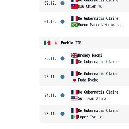
02.12.
Hsu Chieh-Yu
De Gubernatis Claire
01.12.
Bueno Marcela-Guimaraes
Puebla ITF
Broady Naomi
26.11.
De Gubernatis Claire
De Gubernatis Claire
25.11.
Fuda Ryoko
De Gubernatis Claire
24.11.
Sullivan Alina
De Gubernatis Claire
23.11.
Lopez Ivette