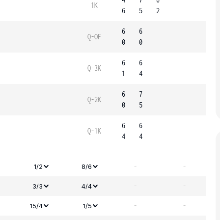
1K
6
5
2
6
6
Q-OF
0
0
6
6
Q-3K
1
4
6
7
Q-2K
0
5
6
6
Q-1K
4
4
-
-
1/2
8/6
-
-
3/3
4/4
-
-
15/4
1/5