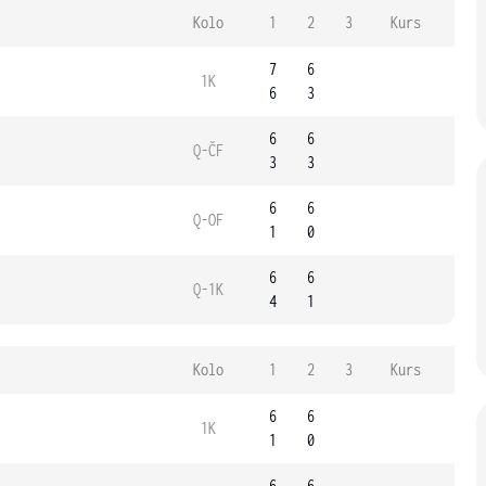
Kolo
1
2
3
Kurs
7
6
1K
6
3
6
6
Q-ČF
3
3
6
6
Q-OF
1
0
6
6
Q-1K
4
1
Kolo
1
2
3
Kurs
6
6
1K
1
0
6
6