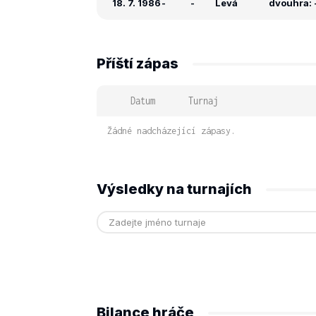
18. 7. 1986
-
-
Levá
dvouhra: -
Příští zápas
Datum
Turnaj
Žádné nadcházející zápasy.
Výsledky na turnajích
Bilance hráče