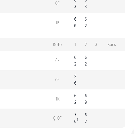
OF
3
3
6
6
1K
0
2
Kolo
1
2
3
Kurs
6
6
ČF
2
2
2
OF
0
6
6
1K
2
0
7
6
Q-OF
1
6
2