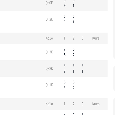
Q-OF
0
1
6
6
Q-2K
3
1
Kolo
1
2
3
Kurs
7
6
Q-3K
5
2
5
6
6
Q-2K
7
1
1
6
6
Q-1K
3
2
Kolo
1
2
3
Kurs
4
7
6