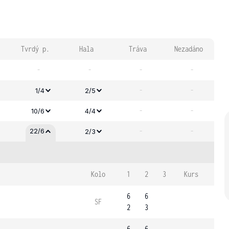
Tvrdý p.
Hala
Tráva
Nezadáno
-
-
-
-
-
-
1/4
2/5
-
-
10/6
4/4
-
-
22/6
2/3
Kolo
1
2
3
Kurs
6
6
SF
2
3
6
6