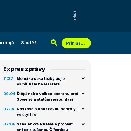
urnajů
Soutěž
Přihlášení
Expres zprávy
11:37
Menšíka čeká těžký boj o
osmifinále na Masters
09:04
Štěpánek s volbou povrchu proti
Spojeným státům nesouhlasí
07:15
Nosková s Bouzkovou dohrály i
ve čtyřhře
07:08
Sabalenková neměla problém
ani se zkušenou Číňankou