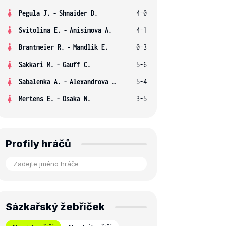
Pegula J.
-
Shnaider D.
4-0
Svitolina E.
-
Anisimova A.
4-1
Brantmeier R.
-
Mandlik E.
0-3
Sakkari M.
-
Gauff C.
5-6
Sabalenka A.
-
Alexandrova E.
5-4
Mertens E.
-
Osaka N.
3-5
Profily hráčů
Sázkařský žebříček