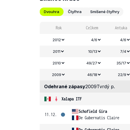
Dvouhra
Čtyřhra
Smíšené čtyřhry
Rok
Celkem
Antuka
2012
4/6
4/6
2011
10/13
7/4
2010
49/27
35/17
2009
46/18
22/9
Odehrané zápasy
2009
Tvrdý p.
Xalapa ITF
Schofield Gira
11.12.
De Gubernatis Claire
De Gubernatis Claire