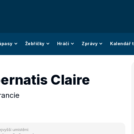
ápasy
Žebříčky
Hráči
Zprávy
Kalendář t
ernatis Claire
rancie
jvyšší umístění: