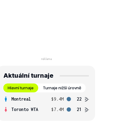
Aktuální turnaje
Hlavní turnaje
Turnaje nižší úrovně
Montreal
$9.4M
22
Toronto WTA
$7.4M
21