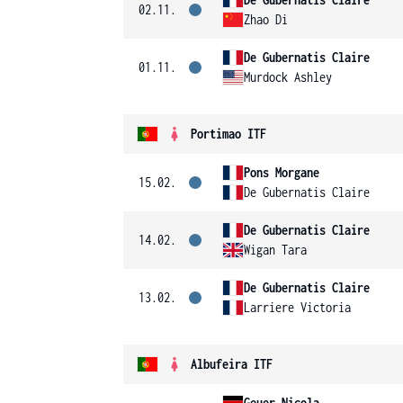
02.11.
Zhao Di
De Gubernatis Claire
01.11.
Murdock Ashley
Portimao ITF
Pons Morgane
15.02.
De Gubernatis Claire
De Gubernatis Claire
14.02.
Wigan Tara
De Gubernatis Claire
13.02.
Larriere Victoria
Albufeira ITF
Geuer Nicola