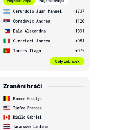
Nejziskovější
Nejztrátovější
Cerundolo Juan Manuel
+1737
Obradovic Andrea
+1126
Eala Alexandra
+1091
Guerrieri Andrea
+981
Torres Tiago
+975
Celý žebříček
Zranění hráči
Minnen Greetje
Tiafoe Frances
Diallo Gabriel
Tararudee Lanlana