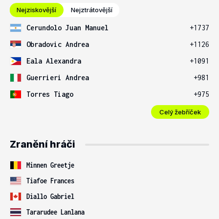
Nejziskovější
Nejztrátovější
Cerundolo Juan Manuel
+1737
Obradovic Andrea
+1126
Eala Alexandra
+1091
Guerrieri Andrea
+981
Torres Tiago
+975
Celý žebříček
Zranění hráči
Minnen Greetje
Tiafoe Frances
Diallo Gabriel
Tararudee Lanlana