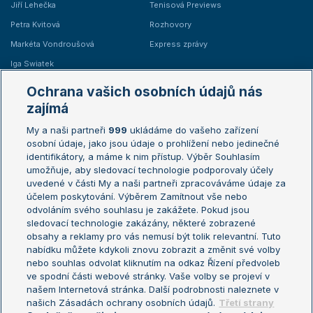
Jiří Lehečka
Tenisová Previews
Petra Kvitová
Rozhovory
Markéta Vondroušová
Express zprávy
Iga Swiatek
Marie Bouzková
Ochrana vašich osobních údajů nás
Žebříčky
Kalendář turnajů
zajímá
My a naši partneři
999
ukládáme do vašeho zařízení
Žebříček ATP (muži)
Australian Open
osobní údaje, jako jsou údaje o prohlížení nebo jedinečné
Žebříček WTA (ženy)
French Open
identifikátory, a máme k nim přístup. Výběr Souhlasím
umožňuje, aby sledovací technologie podporovaly účely
Sázkařský žebříček
Wimbledon
uvedené v části My a naši partneři zpracováváme údaje za
US Open
účelem poskytování. Výběrem Zamítnout vše nebo
odvoláním svého souhlasu je zakážete. Pokud jsou
Turnaj mistrů
sledovací technologie zakázány, některé zobrazené
Turnaj mistryň
obsahy a reklamy pro vás nemusí být tolik relevantní. Tuto
Aktualní trendy
nabídku můžete kdykoli znovu zobrazit a změnit své volby
nebo souhlas odvolat kliknutím na odkaz Řízení předvoleb
ve spodní části webové stránky. Vaše volby se projeví v
Fotbalové přestupy
našem Internetová stránka. Další podrobnosti naleznete v
Livesport Daily
našich Zásadách ochrany osobních údajů.
Třetí strany