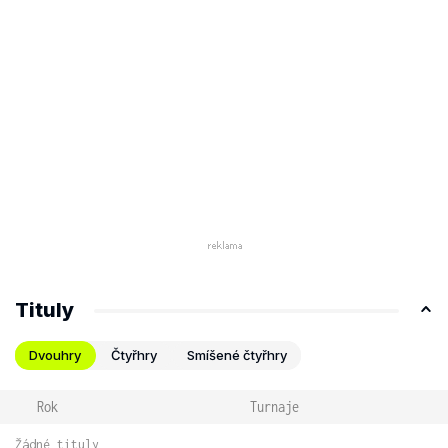
Tituly
Dvouhry
Čtyřhry
Smíšené čtyřhry
Rok
Turnaje
Žádné tituly