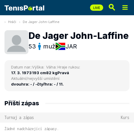
Hráči
De Jager John-Laffine
De Jager John-Laffine
53
muž
JAR
Datum nar.:
Výška:
Váha:
Hraje rukou:
17. 3. 1973
193 cm
82 kg
Pravá
Aktuální/nejvyšší umístění:
dvouhra: - / -
čtyřhra: - / 11.
Příští zápas
Turnaj a zápas
Kurs
Žádné nadcházející zápasy.