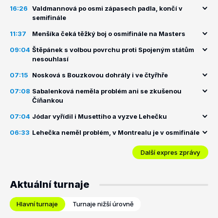
16:26
Valdmannová po osmi zápasech padla, končí v
semifinále
11:37
Menšíka čeká těžký boj o osmifinále na Masters
09:04
Štěpánek s volbou povrchu proti Spojeným státům
nesouhlasí
07:15
Nosková s Bouzkovou dohrály i ve čtyřhře
07:08
Sabalenková neměla problém ani se zkušenou
Číňankou
07:04
Jódar vyřídil i Musettiho a vyzve Lehečku
06:33
Lehečka neměl problém, v Montrealu je v osmifinále
Další expres zprávy
Aktuální turnaje
Hlavní turnaje
Turnaje nižší úrovně