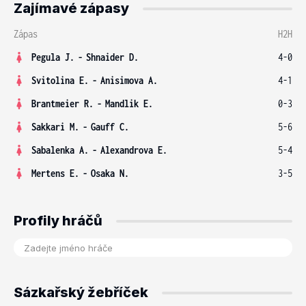
Zajímavé zápasy
Zápas
H2H
Pegula J.
-
Shnaider D.
4-0
Svitolina E.
-
Anisimova A.
4-1
Brantmeier R.
-
Mandlik E.
0-3
Sakkari M.
-
Gauff C.
5-6
Sabalenka A.
-
Alexandrova E.
5-4
Mertens E.
-
Osaka N.
3-5
Profily hráčů
Sázkařský žebříček