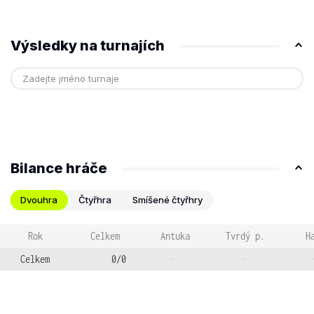
Výsledky na turnajích
Bilance hráče
Dvouhra
Čtyřhra
Smíšené čtyřhry
Rok
Celkem
Antuka
Tvrdý p.
H
Celkem
0/0
-
-