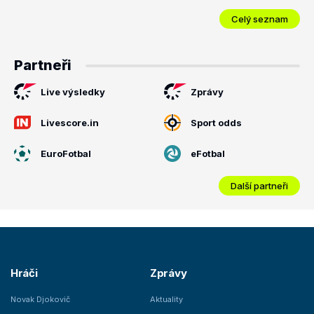
Celý seznam
Partneři
Live výsledky
Zprávy
Livescore.in
Sport odds
EuroFotbal
eFotbal
Další partneři
Hráči
Zprávy
Novak Djokovič
Aktuality