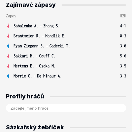
Zajímavé zápasy
Zápas
H2H
Sabalenka A.
-
Zhang S.
4-1
Brantmeier R.
-
Mandlik E.
0-3
Ryan Ziegann S.
-
Gadecki T.
3-0
Sakkari M.
-
Gauff C.
5-6
Mertens E.
-
Osaka N.
3-5
Norrie C.
-
De Minaur A.
3-3
Profily hráčů
Sázkařský žebříček