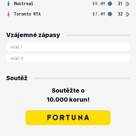
Montreal
$9.4M
31
Toronto WTA
$7.4M
32
Vzájemné zápasy
Soutěž
Soutěžte o
10.000 korun!