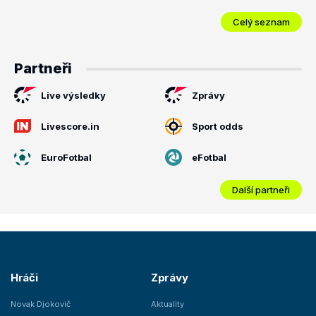
Celý seznam
Partneři
Live výsledky
Zprávy
Livescore.in
Sport odds
EuroFotbal
eFotbal
Další partneři
Hráči
Zprávy
Novak Djokovič
Aktuality