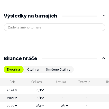
Výsledky na turnajích
Bilance hráče
Dvouhra
Čtyřhra
Smíšené čtyřhry
Rok
Celkem
Antuka
Tvrdý p.
H
-
-
2024
0/1
-
-
2021
1/1
-
2020
3/3
0/1