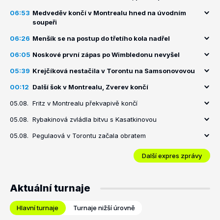
06:53
Medveděv končí v Montrealu hned na úvodním
soupeři
06:26
Menšík se na postup do třetího kola nadřel
06:05
Noskové první zápas po Wimbledonu nevyšel
05:39
Krejčíková nestačila v Torontu na Samsonovovou
00:12
Další šok v Montrealu, Zverev končí
05.08.
Fritz v Montrealu překvapivě končí
05.08.
Rybakinová zvládla bitvu s Kasatkinovou
05.08.
Pegulaová v Torontu začala obratem
Další expres zprávy
Aktuální turnaje
Hlavní turnaje
Turnaje nižší úrovně