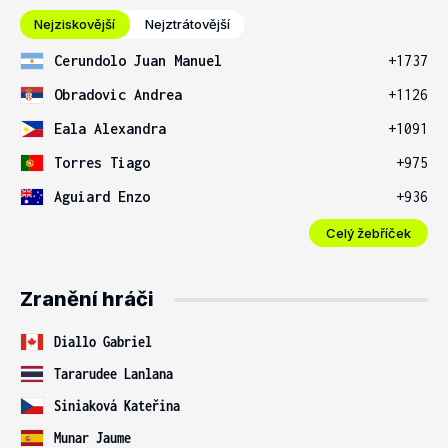
Nejziskovější
Nejztrátovější
Cerundolo Juan Manuel
+1737
Obradovic Andrea
+1126
Eala Alexandra
+1091
Torres Tiago
+975
Aguiard Enzo
+936
Celý žebříček
Zranění hráči
Diallo Gabriel
Tararudee Lanlana
Siniaková Kateřina
Munar Jaume