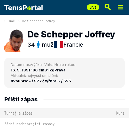
Hráči
De Schepper Joffrey
De Schepper Joffrey
34
muž
Francie
Datum nar.:
Výška:
Váha:
Hraje rukou:
16. 9. 1991
196 cm
91 kg
Pravá
Aktuální/nejvyšší umístění:
dvouhra: - / 977.
čtyřhra: - / 525.
Příští zápas
Turnaj a zápas
Kurs
Žádné nadcházející zápasy.