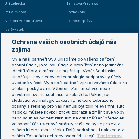
Jiří Lehečka
Tenisová Previews
Petra Kvitová
Rozhovory
Markéta Vondroušová
Express zprávy
Iga Swiatek
Marie Bouzková
Ochrana vašich osobních údajů nás
Žebříčky
Kalendář turnajů
zajímá
My a naši partneři
997
ukládáme do vašeho zařízení
Žebříček ATP (muži)
Australian Open
osobní údaje, jako jsou údaje o prohlížení nebo jedinečné
Žebříček WTA (ženy)
French Open
identifikátory, a máme k nim přístup. Výběr Souhlasím
umožňuje, aby sledovací technologie podporovaly účely
Sázkařský žebříček
Wimbledon
uvedené v části My a naši partneři zpracováváme údaje za
US Open
účelem poskytování. Výběrem Zamítnout vše nebo
odvoláním svého souhlasu je zakážete. Pokud jsou
Turnaj mistrů
sledovací technologie zakázány, některé zobrazené
Turnaj mistryň
obsahy a reklamy pro vás nemusí být tolik relevantní. Tuto
Aktualní trendy
nabídku můžete kdykoli znovu zobrazit a změnit své volby
nebo souhlas odvolat kliknutím na odkaz Řízení předvoleb
ve spodní části webové stránky. Vaše volby se projeví v
Fotbalové přestupy
našem Internetová stránka. Další podrobnosti naleznete v
Livesport Daily
našich Zásadách ochrany osobních údajů.
Třetí strany