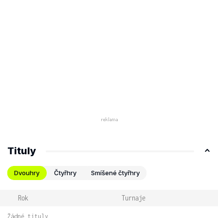
Tituly
Dvouhry
Čtyřhry
Smíšené čtyřhry
Rok
Turnaje
Žádné tituly