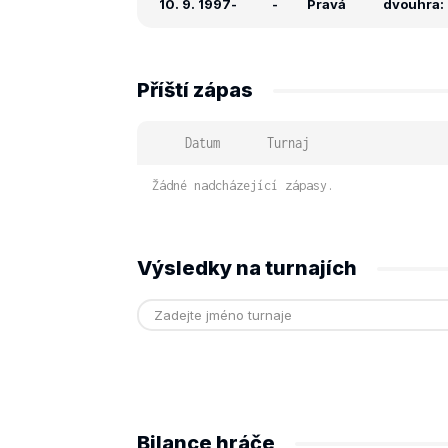
10. 9. 1997
-
-
Pravá
dvouhra: 
Příští zápas
Datum
Turnaj
Žádné nadcházející zápasy.
Výsledky na turnajích
Bilance hráče