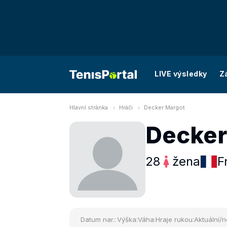
LIVE výsledky
Z
Hlavní stránka
Hráči
Decker Margot
Decker
28
žena
F
Datum nar.:
Výška:
Váha:
Hraje rukou:
Aktuální/n