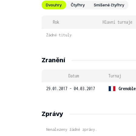
Dvouhry
Čtyřhry
Smíšené čtyřhry
Rok
Hlavní turnaje
Žádné tituly
Zranění
Datum
Turnaj
29.01.2017 - 04.03.2017
Grenoble
Zprávy
Nenalezeny žádné zprávy.