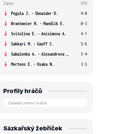
Zápas
H2H
Pegula J.
-
Shnaider D.
4-0
Brantmeier R.
-
Mandlik E.
0-3
Svitolina E.
-
Anisimova A.
4-1
Sakkari M.
-
Gauff C.
5-6
Sabalenka A.
-
Alexandrova E.
5-4
Mertens E.
-
Osaka N.
3-5
Profily hráčů
Sázkařský žebříček