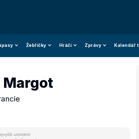
ápasy
Žebříčky
Hráči
Zprávy
Kalendář t
 Margot
rancie
ejvyšší umístění: