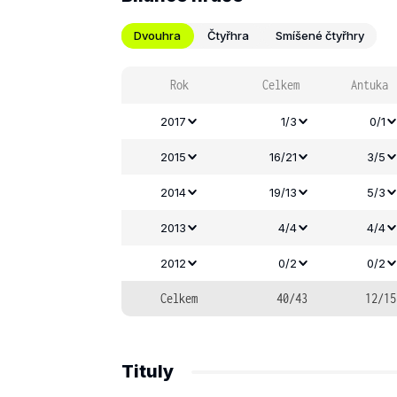
Dvouhra
Čtyřhra
Smíšené čtyřhry
Rok
Celkem
Antuka
2017
1/3
0/1
2015
16/21
3/5
2014
19/13
5/3
2013
4/4
4/4
2012
0/2
0/2
Celkem
40/43
12/15
Tituly