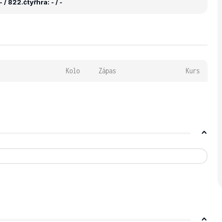
- / 822.
čtyřhra: - / -
Kolo
Zápas
Kurs