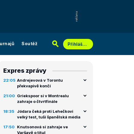
urnajů
Soutěž
Přihlášení
Expres zprávy
22:05
Andrejevová v Torontu
překvapivě končí
21:00
Griekspoor si v Montrealu
zahraje o čtvrtfinále
18:35
Jódara čeká proti Lehečkovi
velký test, tuší španělská média
17:50
Knutsonová si zahraje ve
Varšavě o titul