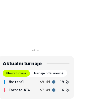
Aktuální turnaje
Hlavní turnaje
Turnaje nižší úrovně
Montreal
$9.4M
19
Toronto WTA
$7.4M
16