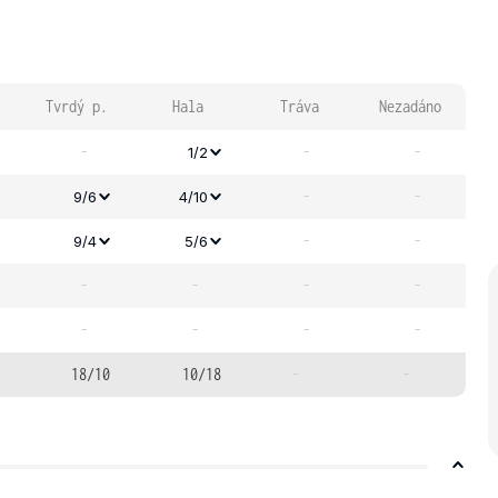
Tvrdý p.
Hala
Tráva
Nezadáno
-
-
-
1/2
-
-
9/6
4/10
-
-
9/4
5/6
-
-
-
-
-
-
-
-
18/10
10/18
-
-