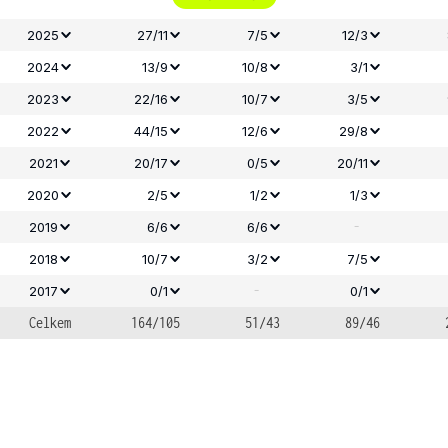
2025
27/11
7/5
12/3
2024
13/9
10/8
3/1
2023
22/16
10/7
3/5
2022
44/15
12/6
29/8
2021
20/17
0/5
20/11
2020
2/5
1/2
1/3
-
2019
6/6
6/6
2018
10/7
3/2
7/5
-
2017
0/1
0/1
Celkem
164/105
51/43
89/46