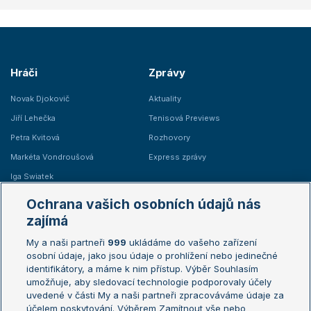
Hráči
Zprávy
Novak Djokovič
Aktuality
Jiří Lehečka
Tenisová Previews
Petra Kvitová
Rozhovory
Markéta Vondroušová
Express zprávy
Iga Swiatek
Marie Bouzková
Ochrana vašich osobních údajů nás
Žebříčky
Kalendář turnajů
zajímá
My a naši partneři
999
ukládáme do vašeho zařízení
Žebříček ATP (muži)
Australian Open
osobní údaje, jako jsou údaje o prohlížení nebo jedinečné
Žebříček WTA (ženy)
French Open
identifikátory, a máme k nim přístup. Výběr Souhlasím
umožňuje, aby sledovací technologie podporovaly účely
Sázkařský žebříček
Wimbledon
uvedené v části My a naši partneři zpracováváme údaje za
US Open
účelem poskytování. Výběrem Zamítnout vše nebo