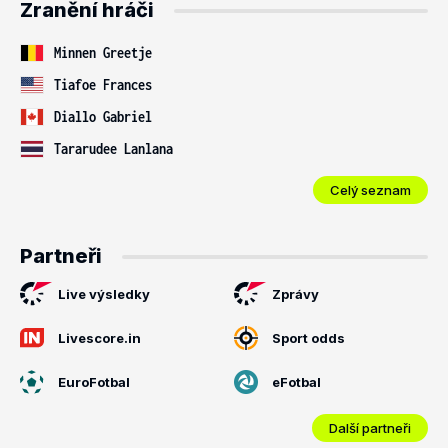
Zranění hráči
Minnen Greetje
Tiafoe Frances
Diallo Gabriel
Tararudee Lanlana
Celý seznam
Partneři
Live výsledky
Zprávy
Livescore.in
Sport odds
EuroFotbal
eFotbal
Další partneři