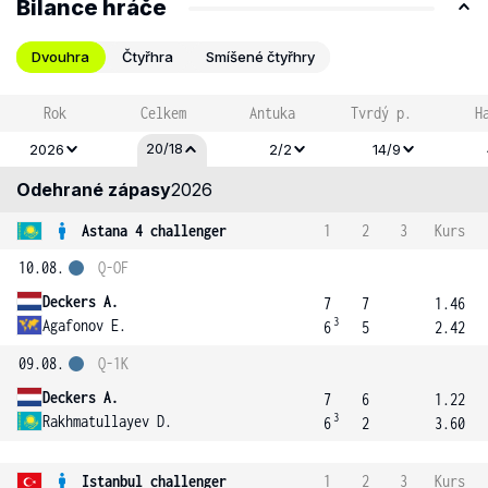
Bilance hráče
Dvouhra
Čtyřhra
Smíšené čtyřhry
Rok
Celkem
Antuka
Tvrdý p.
H
20/18
2026
2/2
14/9
Odehrané zápasy
2026
Astana 4 challenger
1
2
3
Kurs
10.08.
Q-OF
Deckers A.
7
7
1.46
3
Agafonov E.
6
5
2.42
09.08.
Q-1K
Deckers A.
7
6
1.22
3
Rakhmatullayev D.
6
2
3.60
Istanbul challenger
1
2
3
Kurs