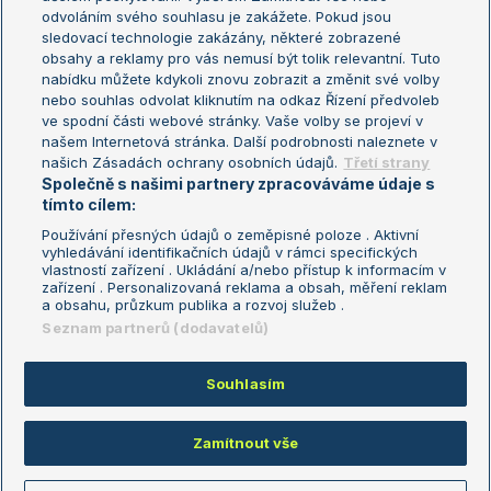
odvoláním svého souhlasu je zakážete. Pokud jsou
Turnaj mistrů
sledovací technologie zakázány, některé zobrazené
Turnaj mistryň
obsahy a reklamy pro vás nemusí být tolik relevantní. Tuto
Aktualní trendy
nabídku můžete kdykoli znovu zobrazit a změnit své volby
nebo souhlas odvolat kliknutím na odkaz Řízení předvoleb
ve spodní části webové stránky. Vaše volby se projeví v
Fotbalové přestupy
našem Internetová stránka. Další podrobnosti naleznete v
Livesport Daily
našich Zásadách ochrany osobních údajů.
Třetí strany
Společně s našimi partnery zpracováváme údaje s
LS Prague Open
tímto cílem:
Používání přesných údajů o zeměpisné poloze . Aktivní
vyhledávání identifikačních údajů v rámci specifických
vlastností zařízení . Ukládání a/nebo přístup k informacím v
Podmínky užití
Nastavení soukromí
zařízení . Personalizovaná reklama a obsah, měření reklam
GDPR a žurnalistika
Reklama
a obsahu, průzkum publika a rozvoj služeb .
Informace o zpracování osobních
Kontakt
Seznam partnerů (dodavatelů)
údajů
Tiráž
Souhlasím
Copyright © 2008-2026 TenisPortal.cz. Využíváme zpravodajství ČTK.
Zamítnout vše