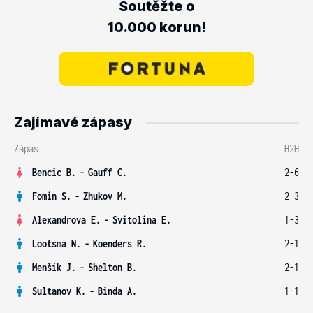
Soutěžte o
10.000 korun!
Zajímavé zápasy
Zápas
H2H
Bencic B.
-
Gauff C.
2-6
Fomin S.
-
Zhukov M.
2-3
Alexandrova E.
-
Svitolina E.
1-3
Lootsma N.
-
Koenders R.
2-1
Menšík J.
-
Shelton B.
2-1
Sultanov K.
-
Binda A.
1-1