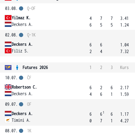
03.08.
Q-OF
Yilmaz K.
4
7
7
3.41
Deckers A.
6
5
5
1.24
02.08.
Q-1K
Deckers A.
6
6
1.04
Filiz S.
2
4
7.32
Futures 2026
1
2
3
Kurs
10.07.
ČF
Robertson C.
6
2
6
2.17
Deckers A.
4
6
1
1.59
09.07.
OF
1
Deckers A.
6
6
6
1.17
Timini A.
0
7
1
4.27
08.07.
1K