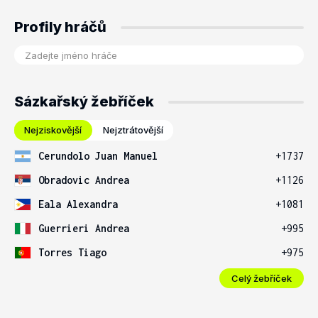
Profily hráčů
Sázkařský žebříček
Nejziskovější
Nejztrátovější
Cerundolo Juan Manuel
+1737
Obradovic Andrea
+1126
Eala Alexandra
+1081
Guerrieri Andrea
+995
Torres Tiago
+975
Celý žebříček