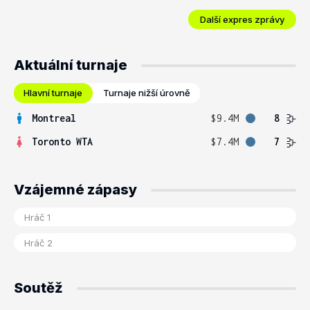
Další expres zprávy
Aktuální turnaje
Hlavní turnaje
Turnaje nižší úrovně
Montreal
$9.4M
8
Toronto WTA
$7.4M
7
Vzájemné zápasy
Soutěž