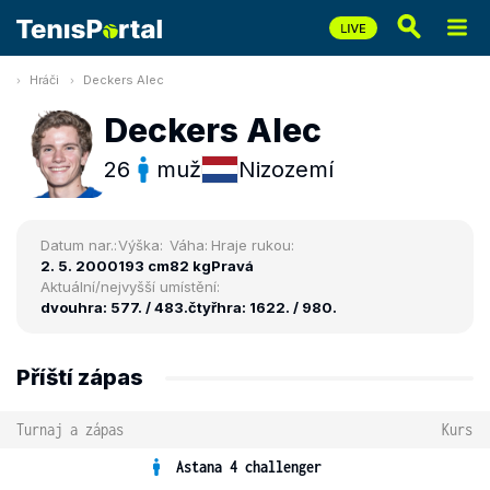
Hráči
Deckers Alec
Deckers Alec
26
muž
Nizozemí
Datum nar.:
Výška:
Váha:
Hraje rukou:
2. 5. 2000
193 cm
82 kg
Pravá
Aktuální/nejvyšší umístění:
dvouhra: 577. / 483.
čtyřhra: 1622. / 980.
Příští zápas
Turnaj a zápas
Kurs
Astana 4 challenger