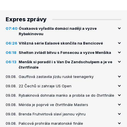
Expres zprávy
07:40
Ósakaová vyřadila domácí naději a vyzve
Rybakinovou
06:26
Vítězná série Ealaové skončila na Bencicové
06:18
Shelton zvládl bitvu s Fonsecou a vyzve Menšíka
06:13
Menšík si poradil i s Van De Zandschulpem a je ve
čtvrtfinále
09.08.
Gauffová zastavila jízdu ruské teenagerky
09.08.
22 Čechů si zahraje US Open
09.08.
Rybakinová dohnala manko a probila se do čtvrtfinále
09.08.
Mérida je poprvé ve čtvrtfinále Masters
09.08.
Brenda Fruhvirtová slaví jasnou výhru
09.08.
Palicová prohrála maratonské finále