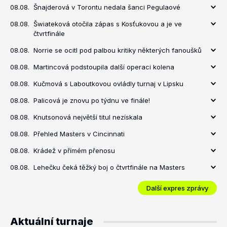
08.08.
Šnajderová v Torontu nedala šanci Pegulaové
08.08.
Šwiateková otočila zápas s Kosťukovou a je ve
čtvrtfinále
08.08.
Norrie se ocitl pod palbou kritiky některých fanoušků
08.08.
Martincová podstoupila další operaci kolena
08.08.
Kučmová s Laboutkovou ovládly turnaj v Lipsku
08.08.
Palicová je znovu po týdnu ve finále!
08.08.
Knutsonová největší titul nezískala
08.08.
Přehled Masters v Cincinnati
08.08.
Krádež v přímém přenosu
08.08.
Lehečku čeká těžký boj o čtvrtfinále na Masters
Další expres zprávy
Aktuální turnaje