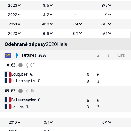
-
2023
8/5
8/5
-
2022
3/2
1/1
2021
9/10
3/4
6/5
2020
6/6
0/1
5/4
Odehrané zápasy
2020
Hala
Futures 2020
1
2
3
Kurs
10.03.
Q-OF
Bouquier A.
6
6
Deleersnyder C.
0
3
09.03.
Q-1K
Deleersnyder C.
6
6
Darras M.
3
3
-
2019
0/1
0/1