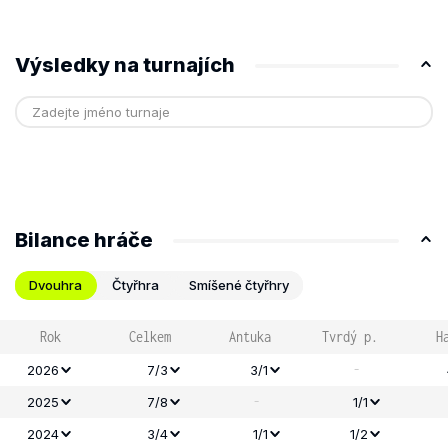
Výsledky na turnajích
Bilance hráče
Dvouhra
Čtyřhra
Smíšené čtyřhry
Rok
Celkem
Antuka
Tvrdý p.
H
-
2026
7/3
3/1
-
2025
7/8
1/1
2024
3/4
1/1
1/2