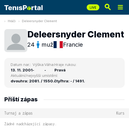
Hráči
Deleersnyder Clement
Deleersnyder Clement
24
muž
Francie
Datum nar.:
Výška:
Váha:
Hraje rukou:
13. 11. 2001
-
-
Pravá
Aktuální/nejvyšší umístění:
dvouhra: 2081. / 1550.
čtyřhra: - / 1491.
Příští zápas
Turnaj a zápas
Kurs
Žádné nadcházející zápasy.