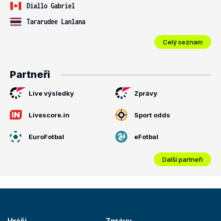
Diallo Gabriel
Tararudee Lanlana
Celý seznam
Partneři
Live výsledky
Zprávy
Livescore.in
Sport odds
EuroFotbal
eFotbal
Další partneři
Hráči
Zprávy