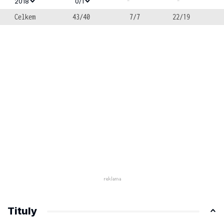
-
-
2018
0/1
Celkem
43/40
7/7
22/19
Tituly