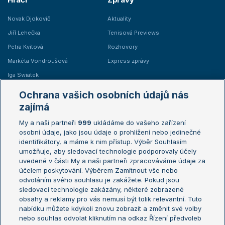
Novak Djokovič
Aktuality
Jiří Lehečka
Tenisová Previews
Petra Kvitová
Rozhovory
Markéta Vondroušová
Express zprávy
Iga Swiatek
Marie Bouzková
Ochrana vašich osobních údajů nás
Žebříčky
Kalendář turnajů
zajímá
My a naši partneři
999
ukládáme do vašeho zařízení
Žebříček ATP (muži)
Australian Open
osobní údaje, jako jsou údaje o prohlížení nebo jedinečné
Žebříček WTA (ženy)
French Open
identifikátory, a máme k nim přístup. Výběr Souhlasím
umožňuje, aby sledovací technologie podporovaly účely
Sázkařský žebříček
Wimbledon
uvedené v části My a naši partneři zpracováváme údaje za
US Open
účelem poskytování. Výběrem Zamítnout vše nebo
odvoláním svého souhlasu je zakážete. Pokud jsou
Turnaj mistrů
sledovací technologie zakázány, některé zobrazené
Turnaj mistryň
obsahy a reklamy pro vás nemusí být tolik relevantní. Tuto
Aktualní trendy
nabídku můžete kdykoli znovu zobrazit a změnit své volby
nebo souhlas odvolat kliknutím na odkaz Řízení předvoleb