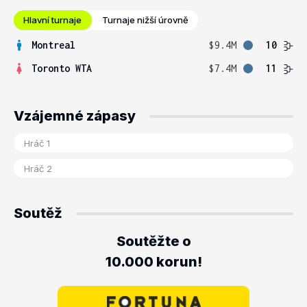
Hlavní turnaje
Turnaje nižší úrovně
Montreal
$9.4M
10
Toronto WTA
$7.4M
11
Vzájemné zápasy
Soutěž
Soutěžte o
10.000 korun!