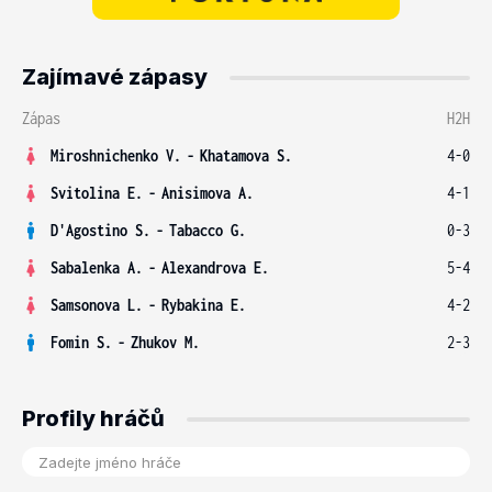
Zajímavé zápasy
Zápas
H2H
Miroshnichenko V.
-
Khatamova S.
4-0
Svitolina E.
-
Anisimova A.
4-1
D'Agostino S.
-
Tabacco G.
0-3
Sabalenka A.
-
Alexandrova E.
5-4
Samsonova L.
-
Rybakina E.
4-2
Fomin S.
-
Zhukov M.
2-3
Profily hráčů