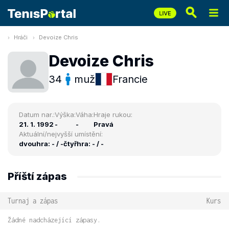
Hráči
Devoize Chris
Devoize Chris
34
muž
Francie
Datum nar.:
Výška:
Váha:
Hraje rukou:
21. 1. 1992
-
-
Pravá
Aktuální/nejvyšší umístění:
dvouhra: - / -
čtyřhra: - / -
Příští zápas
Turnaj a zápas
Kurs
Žádné nadcházející zápasy.