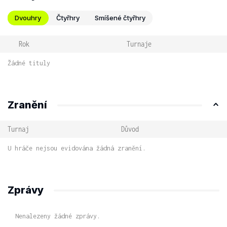
Dvouhry
Čtyřhry
Smíšené čtyřhry
Rok
Turnaje
Žádné tituly
Zranění
Turnaj
Důvod
U hráče nejsou evidována žádná zranění.
Zprávy
Nenalezeny žádné zprávy.