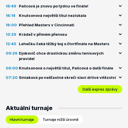
16:49
Palicová je znovu po týdnu ve finále!
16:14
Knutsonová největší titul nezískala
16:00
Přehled Masters v Cincinnati
13:29
Krádež v přímém přenosu
12:45
Lehečku čeká těžký boj o čtvrtfinále na Masters
09:26
Djokovič chce drastickou změnu tenisových
pravidel
09:00
Knutsonová o největší titul, Palicová o další finále
07:20
Siniaková po nešťastné skreči slaví drtivé vítězství
Další expres zprávy
Aktuální turnaje
Hlavní turnaje
Turnaje nižší úrovně