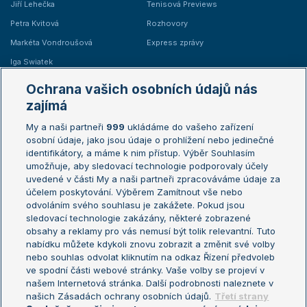
Jiří Lehečka
Tenisová Previews
Petra Kvitová
Rozhovory
Markéta Vondroušová
Express zprávy
Iga Swiatek
Marie Bouzková
Ochrana vašich osobních údajů nás
Žebříčky
Kalendář turnajů
zajímá
My a naši partneři
999
ukládáme do vašeho zařízení
Žebříček ATP (muži)
Australian Open
osobní údaje, jako jsou údaje o prohlížení nebo jedinečné
Žebříček WTA (ženy)
French Open
identifikátory, a máme k nim přístup. Výběr Souhlasím
umožňuje, aby sledovací technologie podporovaly účely
Sázkařský žebříček
Wimbledon
uvedené v části My a naši partneři zpracováváme údaje za
US Open
účelem poskytování. Výběrem Zamítnout vše nebo
odvoláním svého souhlasu je zakážete. Pokud jsou
Turnaj mistrů
sledovací technologie zakázány, některé zobrazené
Turnaj mistryň
obsahy a reklamy pro vás nemusí být tolik relevantní. Tuto
Aktualní trendy
nabídku můžete kdykoli znovu zobrazit a změnit své volby
nebo souhlas odvolat kliknutím na odkaz Řízení předvoleb
ve spodní části webové stránky. Vaše volby se projeví v
Fotbalové přestupy
našem Internetová stránka. Další podrobnosti naleznete v
Livesport Daily
našich Zásadách ochrany osobních údajů.
Třetí strany