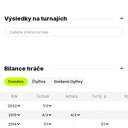
Výsledky na turnajích
Bilance hráče
Dvouhra
Čtyřhra
Smíšené čtyřhry
Rok
Celkem
Antuka
Tvrdý p.
H
-
-
2022
1/3
-
2015
4/3
4/2
-
2014
1/1
1/1