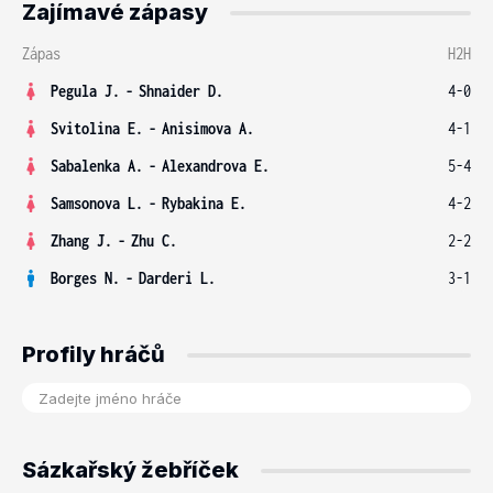
Zajímavé zápasy
Zápas
H2H
Pegula J.
-
Shnaider D.
4-0
Svitolina E.
-
Anisimova A.
4-1
Sabalenka A.
-
Alexandrova E.
5-4
Samsonova L.
-
Rybakina E.
4-2
Zhang J.
-
Zhu C.
2-2
Borges N.
-
Darderi L.
3-1
Profily hráčů
Sázkařský žebříček