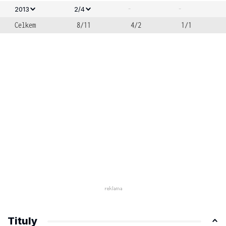
-
-
2013
2/4
Celkem
8/11
4/2
1/1
Tituly