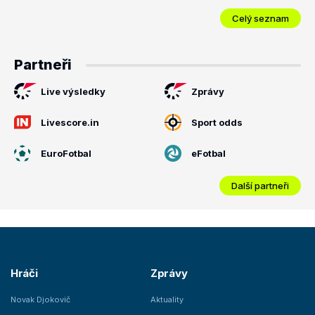
Celý seznam
Partneři
Live výsledky
Zprávy
Livescore.in
Sport odds
EuroFotbal
eFotbal
Další partneři
Hráči
Zprávy
Novak Djokovič
Aktuality