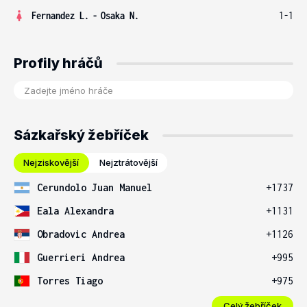
Fernandez L.
-
Osaka N.
1-1
Profily hráčů
Sázkařský žebříček
Nejziskovější
Nejztrátovější
Cerundolo Juan Manuel
+1737
Eala Alexandra
+1131
Obradovic Andrea
+1126
Guerrieri Andrea
+995
Torres Tiago
+975
Celý žebříček