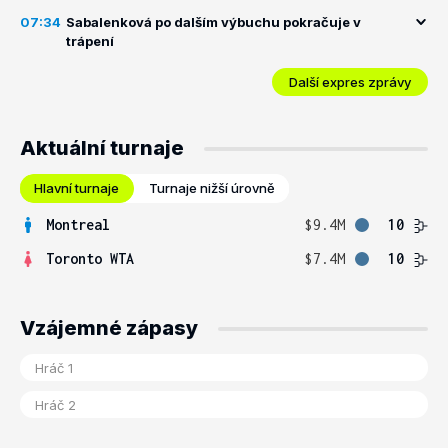
07:34
Sabalenková po dalším výbuchu pokračuje v
trápení
Další expres zprávy
Aktuální turnaje
Hlavní turnaje
Turnaje nižší úrovně
Montreal
$9.4M
10
Toronto WTA
$7.4M
10
Vzájemné zápasy