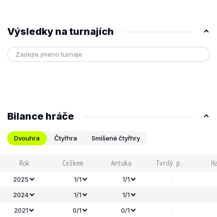
Výsledky na turnajích
Bilance hráče
Dvouhra
Čtyřhra
Smíšené čtyřhry
Rok
Celkem
Antuka
Tvrdý p.
H
-
2025
1/1
1/1
-
2024
1/1
1/1
-
2021
0/1
0/1