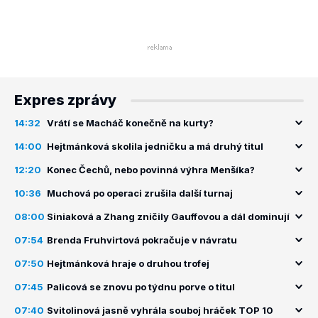
Expres zprávy
14:32
Vrátí se Macháč konečně na kurty?
14:00
Hejtmánková skolila jedničku a má druhý titul
12:20
Konec Čechů, nebo povinná výhra Menšíka?
10:36
Muchová po operaci zrušila další turnaj
08:00
Siniaková a Zhang zničily Gauffovou a dál dominují
07:54
Brenda Fruhvirtová pokračuje v návratu
07:50
Hejtmánková hraje o druhou trofej
07:45
Palicová se znovu po týdnu porve o titul
07:40
Svitolinová jasně vyhrála souboj hráček TOP 10