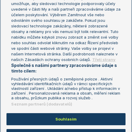
umožňuje, aby sledovací technologie podporovaly účely
Sázkařský žebříček
Wimbledon
uvedené v části My a naši partneři zpracováváme údaje za
US Open
účelem poskytování. Výběrem Zamítnout vše nebo
odvoláním svého souhlasu je zakážete. Pokud jsou
Turnaj mistrů
sledovací technologie zakázány, některé zobrazené
Turnaj mistryň
obsahy a reklamy pro vás nemusí být tolik relevantní. Tuto
Aktualní trendy
nabídku můžete kdykoli znovu zobrazit a změnit své volby
nebo souhlas odvolat kliknutím na odkaz Řízení předvoleb
ve spodní části webové stránky. Vaše volby se projeví v
Fotbalové přestupy
našem Internetová stránka. Další podrobnosti naleznete v
Livesport Daily
našich Zásadách ochrany osobních údajů.
Třetí strany
Společně s našimi partnery zpracováváme údaje s
LS Prague Open
tímto cílem:
Používání přesných údajů o zeměpisné poloze . Aktivní
vyhledávání identifikačních údajů v rámci specifických
vlastností zařízení . Ukládání a/nebo přístup k informacím v
Podmínky užití
Nastavení soukromí
zařízení . Personalizovaná reklama a obsah, měření reklam
GDPR a žurnalistika
Reklama
a obsahu, průzkum publika a rozvoj služeb .
Informace o zpracování osobních
Kontakt
Seznam partnerů (dodavatelů)
údajů
Tiráž
Souhlasím
Copyright © 2008-2026 TenisPortal.cz. Využíváme zpravodajství ČTK.