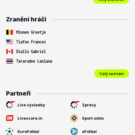
Zranění hráči
Minnen Greetje
Tiafoe Frances
Diallo Gabriel
Tararudee Lanlana
Celý seznam
Partneři
Live výsledky
Zprávy
Livescore.in
Sport odds
EuroFotbal
eFotbal