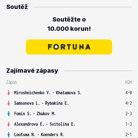
Soutěž
Soutěžte o
10.000 korun!
Zajímavé zápasy
Zápas
H2H
Miroshnichenko V.
-
Khatamova S.
4-0
Samsonova L.
-
Rybakina E.
4-2
Fomin S.
-
Zhukov M.
2-3
Alexandrova E.
-
Svitolina E.
1-3
Lootsma N.
-
Koenders R.
2-1