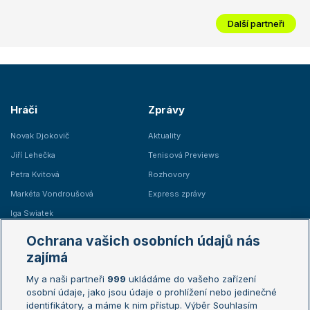
Další partneři
Hráči
Zprávy
Novak Djokovič
Aktuality
Jiří Lehečka
Tenisová Previews
Petra Kvitová
Rozhovory
Markéta Vondroušová
Express zprávy
Iga Swiatek
Marie Bouzková
Ochrana vašich osobních údajů nás
Žebříčky
Kalendář turnajů
zajímá
My a naši partneři
999
ukládáme do vašeho zařízení
Žebříček ATP (muži)
Australian Open
osobní údaje, jako jsou údaje o prohlížení nebo jedinečné
Žebříček WTA (ženy)
French Open
identifikátory, a máme k nim přístup. Výběr Souhlasím