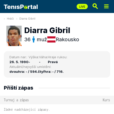
Hráči
Diarra Gibril
Diarra Gibril
36
muž
Rakousko
Datum nar.:
Výška:
Váha:
Hraje rukou:
26. 5. 1990
-
-
Pravá
Aktuální/nejvyšší umístění:
dvouhra: - / 594.
čtyřhra: - / 716.
Příští zápas
Turnaj a zápas
Kurs
Žádné nadcházející zápasy.