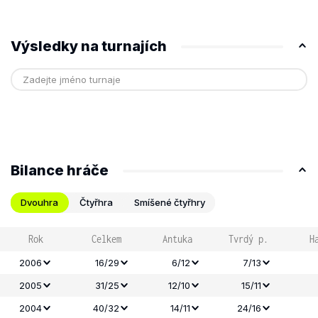
Výsledky na turnajích
Bilance hráče
Dvouhra
Čtyřhra
Smíšené čtyřhry
Rok
Celkem
Antuka
Tvrdý p.
H
2006
16/29
6/12
7/13
2005
31/25
12/10
15/11
2004
40/32
14/11
24/16