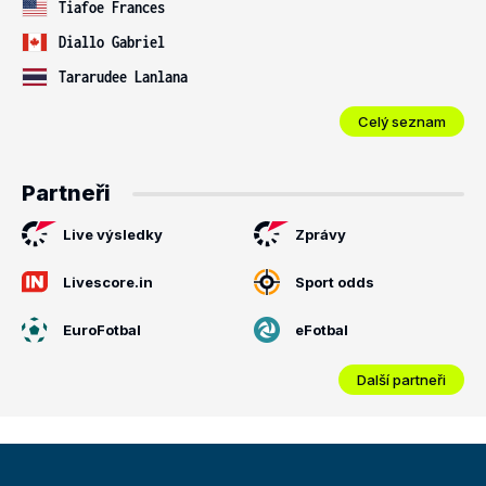
Tiafoe Frances
Diallo Gabriel
Tararudee Lanlana
Celý seznam
Partneři
Live výsledky
Zprávy
Livescore.in
Sport odds
EuroFotbal
eFotbal
Další partneři