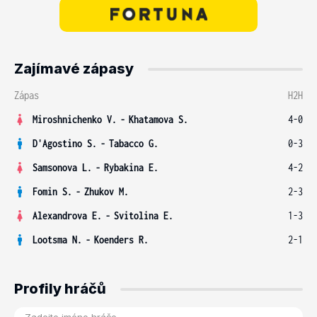
Zajímavé zápasy
Zápas
H2H
Miroshnichenko V.
-
Khatamova S.
4-0
D'Agostino S.
-
Tabacco G.
0-3
Samsonova L.
-
Rybakina E.
4-2
Fomin S.
-
Zhukov M.
2-3
Alexandrova E.
-
Svitolina E.
1-3
Lootsma N.
-
Koenders R.
2-1
Profily hráčů