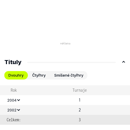
Tituly
Dvouhry
Čtyřhry
Smíšené čtyřhry
Rok
Turnaje
1
2004
2
2002
Celkem:
3