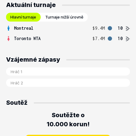
Aktuální turnaje
Hlavní turnaje
Turnaje nižší úrovně
Montreal
$9.4M
10
Toronto WTA
$7.4M
10
Vzájemné zápasy
Soutěž
Soutěžte o
10.000 korun!