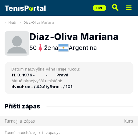
Hráči
Diaz-Oliva Mariana
Diaz-Oliva Mariana
50
žena
Argentina
Datum nar.:
Výška:
Váha:
Hraje rukou:
11. 3. 1976
-
-
Pravá
Aktuální/nejvyšší umístění:
dvouhra: - / 42.
čtyřhra: - / 101.
Příští zápas
Turnaj a zápas
Kurs
Žádné nadcházející zápasy.