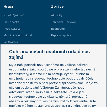
Hráči
Zprávy
Novak Djokovič
Aktuality
Jiří Lehečka
Tenisová Previews
Petra Kvitová
Rozhovory
Markéta Vondroušová
Express zprávy
Iga Swiatek
Marie Bouzková
Ochrana vašich osobních údajů nás
Žebříčky
Kalendář turnajů
zajímá
My a naši partneři
999
ukládáme do vašeho zařízení
Žebříček ATP (muži)
Australian Open
osobní údaje, jako jsou údaje o prohlížení nebo jedinečné
Žebříček WTA (ženy)
French Open
identifikátory, a máme k nim přístup. Výběr Souhlasím
umožňuje, aby sledovací technologie podporovaly účely
Sázkařský žebříček
Wimbledon
uvedené v části My a naši partneři zpracováváme údaje za
US Open
účelem poskytování. Výběrem Zamítnout vše nebo
odvoláním svého souhlasu je zakážete. Pokud jsou
Turnaj mistrů
sledovací technologie zakázány, některé zobrazené
Turnaj mistryň
obsahy a reklamy pro vás nemusí být tolik relevantní. Tuto
Aktualní trendy
nabídku můžete kdykoli znovu zobrazit a změnit své volby