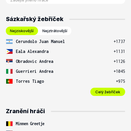
Sázkařský žebříček
Nejziskovější
Nejztrátovější
Cerundolo Juan Manuel
+1737
Eala Alexandra
+1131
Obradovic Andrea
+1126
Guerrieri Andrea
+1045
Torres Tiago
+975
Celý žebříček
Zranění hráči
Minnen Greetje