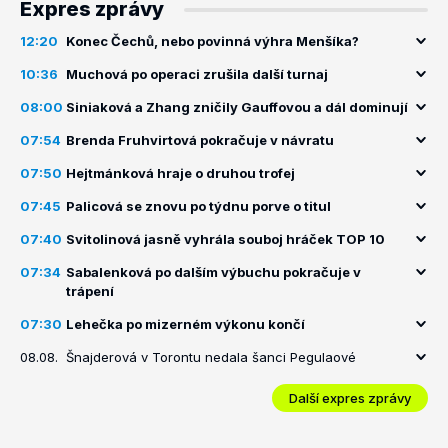
Expres zprávy
12:20
Konec Čechů, nebo povinná výhra Menšíka?
10:36
Muchová po operaci zrušila další turnaj
08:00
Siniaková a Zhang zničily Gauffovou a dál dominují
07:54
Brenda Fruhvirtová pokračuje v návratu
07:50
Hejtmánková hraje o druhou trofej
07:45
Palicová se znovu po týdnu porve o titul
07:40
Svitolinová jasně vyhrála souboj hráček TOP 10
07:34
Sabalenková po dalším výbuchu pokračuje v
trápení
07:30
Lehečka po mizerném výkonu končí
08.08.
Šnajderová v Torontu nedala šanci Pegulaové
Další expres zprávy