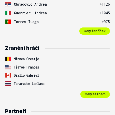
Obradovic Andrea
+1126
Guerrieri Andrea
+1045
Torres Tiago
+975
Celý žebříček
Zranění hráči
Minnen Greetje
Tiafoe Frances
Diallo Gabriel
Tararudee Lanlana
Celý seznam
Partneři