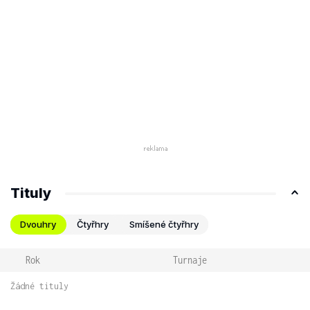
Tituly
Dvouhry
Čtyřhry
Smíšené čtyřhry
Rok
Turnaje
Žádné tituly