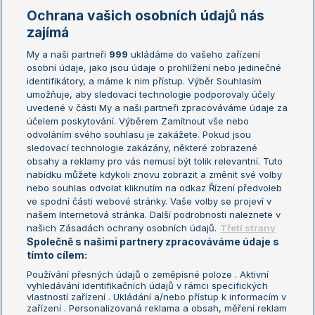
Marie Bouzková
Ochrana vašich osobních údajů nás
Žebříčky
Kalendář turnajů
zajímá
My a naši partneři
999
ukládáme do vašeho zařízení
Žebříček ATP (muži)
Australian Open
osobní údaje, jako jsou údaje o prohlížení nebo jedinečné
Žebříček WTA (ženy)
French Open
identifikátory, a máme k nim přístup. Výběr Souhlasím
umožňuje, aby sledovací technologie podporovaly účely
Sázkařský žebříček
Wimbledon
uvedené v části My a naši partneři zpracováváme údaje za
US Open
účelem poskytování. Výběrem Zamítnout vše nebo
odvoláním svého souhlasu je zakážete. Pokud jsou
Turnaj mistrů
sledovací technologie zakázány, některé zobrazené
Turnaj mistryň
obsahy a reklamy pro vás nemusí být tolik relevantní. Tuto
Aktualní trendy
nabídku můžete kdykoli znovu zobrazit a změnit své volby
nebo souhlas odvolat kliknutím na odkaz Řízení předvoleb
ve spodní části webové stránky. Vaše volby se projeví v
Fotbalové přestupy
našem Internetová stránka. Další podrobnosti naleznete v
Livesport Daily
našich Zásadách ochrany osobních údajů.
Třetí strany
Společně s našimi partnery zpracováváme údaje s
LS Prague Open
tímto cílem:
Používání přesných údajů o zeměpisné poloze . Aktivní
vyhledávání identifikačních údajů v rámci specifických
vlastností zařízení . Ukládání a/nebo přístup k informacím v
Podmínky užití
Nastavení soukromí
zařízení . Personalizovaná reklama a obsah, měření reklam
GDPR a žurnalistika
Reklama