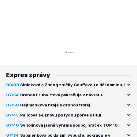
Expres zprávy
08:00
Siniaková a Zhang zničily Gauffovou a dál dominují
07:54
Brenda Fruhvirtová pokračuje v návratu
07:50
Hejtmánková hraje o druhou trofej
07:45
Palicová se znovu po týdnu porve o titul
07:40
Svitolinová jasně vyhrála souboj hráček TOP 10
07:34
Sabalenková po dalším výbuchu pokračuje v