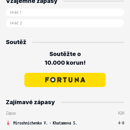
Vzájemné zápasy
Soutěž
Soutěžte o
10.000 korun!
Zajímavé zápasy
Zápas
H2H
Miroshnichenko V.
-
Khatamova S.
4-0