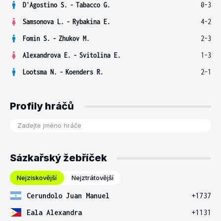
D'Agostino S.
-
Tabacco G.
0-3
Samsonova L.
-
Rybakina E.
4-2
Fomin S.
-
Zhukov M.
2-3
Alexandrova E.
-
Svitolina E.
1-3
Lootsma N.
-
Koenders R.
2-1
Profily hráčů
Sázkařský žebříček
Nejziskovější
Nejztrátovější
Cerundolo Juan Manuel
+1737
Eala Alexandra
+1131