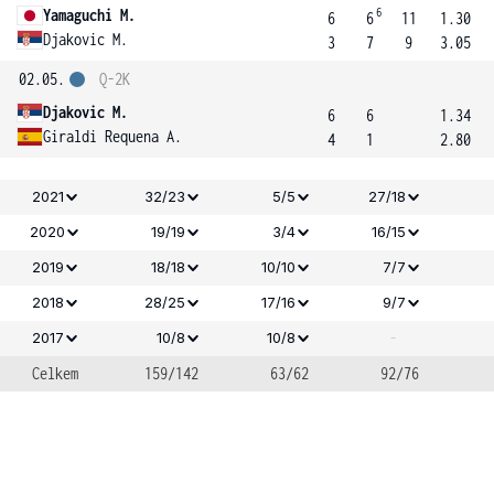
6
Yamaguchi M.
6
6
11
1.30
Djakovic M.
3
7
9
3.05
02.05.
Q-2K
Djakovic M.
6
6
1.34
Giraldi Requena A.
4
1
2.80
2021
32/23
5/5
27/18
2020
19/19
3/4
16/15
2019
18/18
10/10
7/7
2018
28/25
17/16
9/7
-
2017
10/8
10/8
Celkem
159/142
63/62
92/76