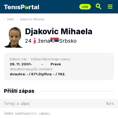
Hráči
Djakovic Mihaela
Djakovic Mihaela
24
žena
Srbsko
Datum nar.:
Výška:
Váha:
Hraje rukou:
26. 11. 2001
-
-
Pravá
Aktuální/nejvyšší umístění:
dvouhra: - / 671.
čtyřhra: - / 742.
Příští zápas
Turnaj a zápas
Kurs
Žádné nadcházející zápasy.