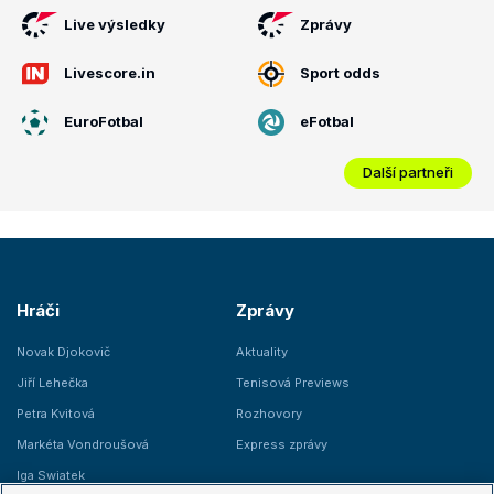
Live výsledky
Zprávy
Livescore.in
Sport odds
EuroFotbal
eFotbal
Další partneři
Hráči
Zprávy
Novak Djokovič
Aktuality
Jiří Lehečka
Tenisová Previews
Petra Kvitová
Rozhovory
Markéta Vondroušová
Express zprávy
Iga Swiatek