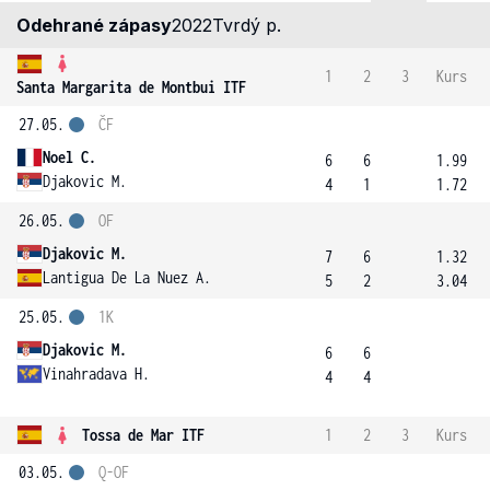
Odehrané zápasy
2022
Tvrdý p.
1
2
3
Kurs
Santa Margarita de Montbui ITF
27.05.
ČF
Noel C.
6
6
1.99
Djakovic M.
4
1
1.72
26.05.
OF
Djakovic M.
7
6
1.32
Lantigua De La Nuez A.
5
2
3.04
25.05.
1K
Djakovic M.
6
6
Vinahradava H.
4
4
Tossa de Mar ITF
1
2
3
Kurs
03.05.
Q-OF