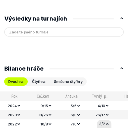
Výsledky na turnajích
Bilance hráče
Dvouhra
Čtyřhra
Smíšené čtyřhry
Rok
Celkem
Antuka
Tvrdý p.
H
2024
9/15
5/5
4/10
2023
33/26
6/8
26/17
3/2
2022
10/8
7/6