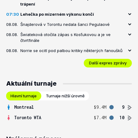
trápení
07:30
Lehečka po mizerném výkonu končí
08.08.
Šnajderová v Torontu nedala šanci Pegulaové
08.08.
Šwiateková otočila zápas s Kosťukovou a je ve
čtvrtfinále
08.08.
Norrie se ocitl pod palbou kritiky některých fanoušků
Další expres zprávy
Aktuální turnaje
Hlavní turnaje
Turnaje nižší úrovně
Montreal
$9.4M
9
Toronto WTA
$7.4M
10