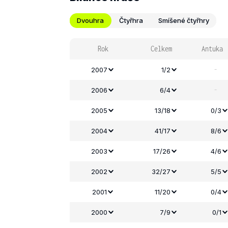
Dvouhra
Čtyřhra
Smíšené čtyřhry
Rok
Celkem
Antuka
-
2007
1/2
-
2006
6/4
2005
13/18
0/3
2004
41/17
8/6
2003
17/26
4/6
2002
32/27
5/5
2001
11/20
0/4
2000
7/9
0/1