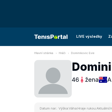
LIVE výsledky
Z
Hlavní stránka
Hráči
Dominikovic Evie
Domini
46
žena
A
Datum nar.:
Výška:
Váha:
Hraje rukou:
Aktuální/n