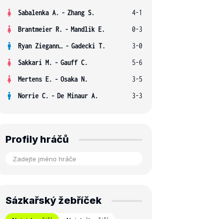
Sabalenka A.
-
Zhang S.
4-1
Brantmeier R.
-
Mandlik E.
0-3
Ryan Ziegann S.
-
Gadecki T.
3-0
Sakkari M.
-
Gauff C.
5-6
Mertens E.
-
Osaka N.
3-5
Norrie C.
-
De Minaur A.
3-3
Profily hráčů
Sázkařský žebříček