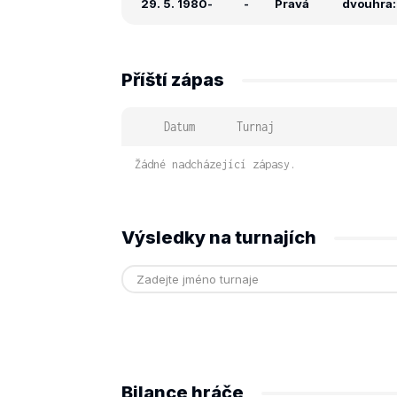
29. 5. 1980
-
-
Pravá
dvouhra: 
Příští zápas
Datum
Turnaj
Žádné nadcházející zápasy.
Výsledky na turnajích
Bilance hráče