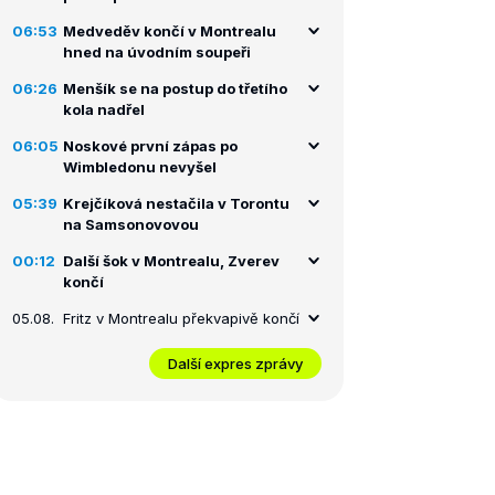
06:53
Medveděv končí v Montrealu
hned na úvodním soupeři
06:26
Menšík se na postup do třetího
kola nadřel
06:05
Noskové první zápas po
Wimbledonu nevyšel
05:39
Krejčíková nestačila v Torontu
na Samsonovovou
00:12
Další šok v Montrealu, Zverev
končí
05.08.
Fritz v Montrealu překvapivě končí
Další expres zprávy