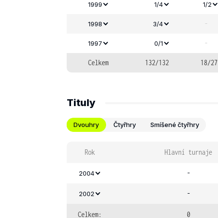
1999
1/4
1/2
-
1998
3/4
-
1997
0/1
Celkem
132/132
18/27
Tituly
Dvouhry
Čtyřhry
Smíšené čtyřhry
Rok
Hlavní turnaje
-
2004
-
2002
Celkem:
0