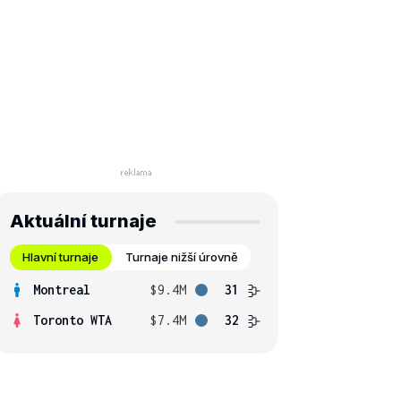
Aktuální turnaje
Hlavní turnaje
Turnaje nižší úrovně
Montreal
$9.4M
31
Toronto WTA
$7.4M
32