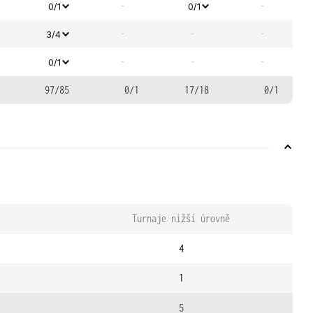
-
-
0/1
0/1
-
-
-
3/4
-
-
-
0/1
97/85
0/1
17/18
0/1
Turnaje nižší úrovně
4
1
5