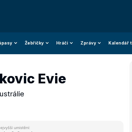
ápasy
Žebříčky
Hráči
Zprávy
Kalendář t
kovic Evie
ustrálie
ejvyšší umístění: