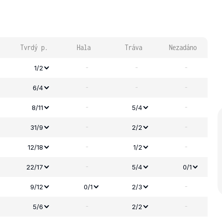
Tvrdý p.
Hala
Tráva
Nezadáno
-
-
-
1/2
-
-
-
6/4
-
-
8/11
5/4
-
-
31/9
2/2
-
-
12/18
1/2
-
22/17
5/4
0/1
-
9/12
0/1
2/3
-
-
5/6
2/2