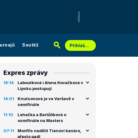
urnajů
Soutěž
Přihlášení
Expres zprávy
16:14
Laboutková i Alena Kovačková v
Lipsku postupují
14:01
Knutsonová je ve Varšavě v
semifinále
11:10
Lehečka a Bartůňková o
osmifinále na Masters
07:11
Monfils nadělil Tienovi kanára,
přesto padl