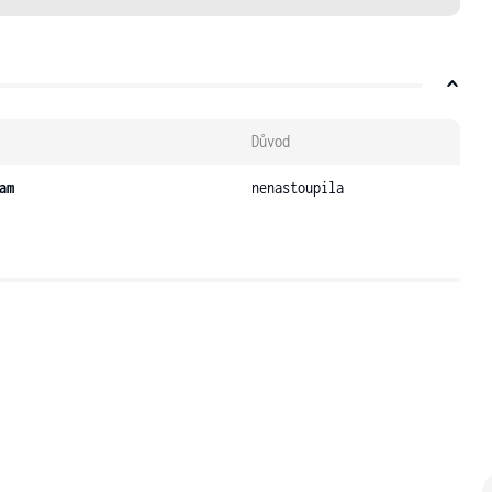
Důvod
am
nenastoupila