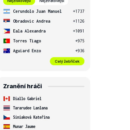
Nejziskovější
Nejztrátovější
Cerundolo Juan Manuel
+1737
Obradovic Andrea
+1126
Eala Alexandra
+1091
Torres Tiago
+975
Aguiard Enzo
+936
Celý žebříček
Zranění hráči
Diallo Gabriel
Tararudee Lanlana
Siniaková Kateřina
Munar Jaume