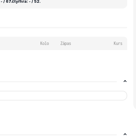
- / 67.
čtyřhra: - / 52.
Kolo
Zápas
Kurs