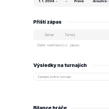
1. 1. 2004
-
-
Pravá
dvouhra: -
Příští zápas
Datum
Turnaj
Žádné nadcházející zápasy.
Výsledky na turnajích
Bilance hráče