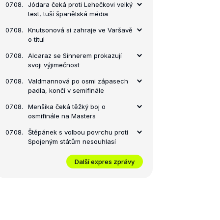
07.08.
Jódara čeká proti Lehečkovi velký
test, tuší španělská média
07.08.
Knutsonová si zahraje ve Varšavě
o titul
07.08.
Alcaraz se Sinnerem prokazují
svoji výjimečnost
07.08.
Valdmannová po osmi zápasech
padla, končí v semifinále
07.08.
Menšíka čeká těžký boj o
osmifinále na Masters
07.08.
Štěpánek s volbou povrchu proti
Spojeným státům nesouhlasí
Další expres zprávy