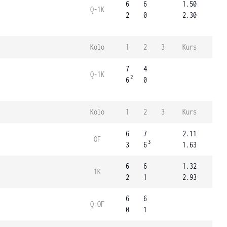
6
6
1.50
Q-1K
2
0
2.30
Kolo
1
2
3
Kurs
7
4
Q-1K
2
6
0
Kolo
1
2
3
Kurs
6
7
2.11
OF
3
3
6
1.63
6
6
1.32
1K
2
1
2.93
6
6
Q-OF
0
1