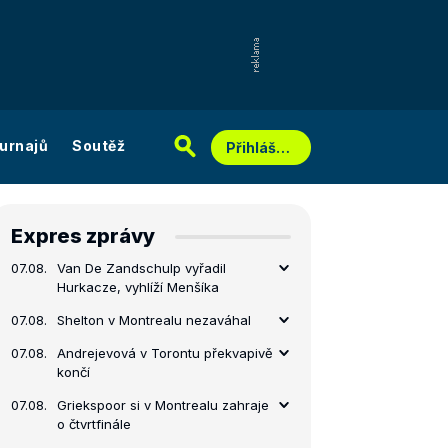
urnajů
Soutěž
Přihlášení
Expres zprávy
07.08.
Van De Zandschulp vyřadil
Hurkacze, vyhlíží Menšíka
07.08.
Shelton v Montrealu nezaváhal
07.08.
Andrejevová v Torontu překvapivě
končí
07.08.
Griekspoor si v Montrealu zahraje
o čtvrtfinále