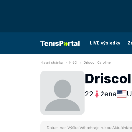
LIVE výsledky
Z
Hlavní stránka
Hráči
Driscoll Caroline
Driscol
22
žena
U
Datum nar.:
Výška:
Váha:
Hraje rukou:
Aktuální/ne