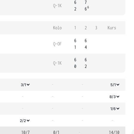
6
7
Q-1K
6
2
6
Kolo
1
2
3
Kurs
6
6
Q-OF
1
4
6
6
Q-1K
0
2
-
-
3/1
5/1
-
-
-
8/3
-
-
-
1/6
-
-
-
2/2
10/7
0/1
-
14/10