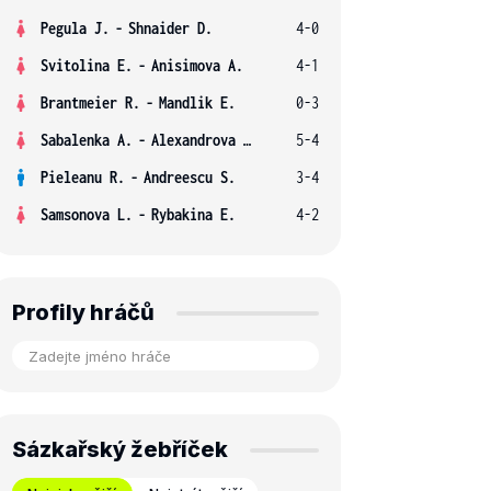
Pegula J.
-
Shnaider D.
4-0
Svitolina E.
-
Anisimova A.
4-1
Brantmeier R.
-
Mandlik E.
0-3
Sabalenka A.
-
Alexandrova E.
5-4
Pieleanu R.
-
Andreescu S.
3-4
Samsonova L.
-
Rybakina E.
4-2
Profily hráčů
Sázkařský žebříček