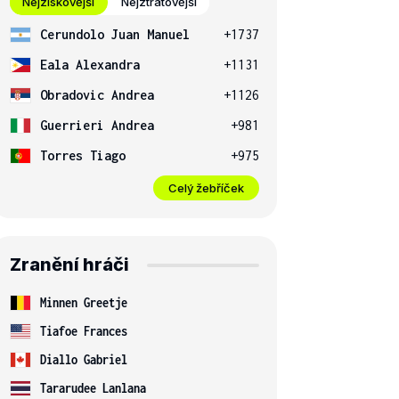
Nejziskovější
Nejztrátovější
Cerundolo Juan Manuel
+1737
Eala Alexandra
+1131
Obradovic Andrea
+1126
Guerrieri Andrea
+981
Torres Tiago
+975
Celý žebříček
Zranění hráči
Minnen Greetje
Tiafoe Frances
Diallo Gabriel
Tararudee Lanlana