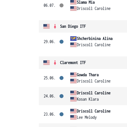
Slama Mia
06.07.
Driscoll Caroline
San Diego ITF
Shcherbinina Alina
29.06.
Driscoll Caroline
Claremont ITF
Gowda Thara
25.06.
Driscoll Caroline
Driscoll Caroline
24.06.
Kosan Klara
Driscoll Caroline
23.06.
Lee Melody