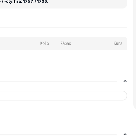
 / -
čtyřhra: 1757. / 1736.
Kolo
Zápas
Kurs