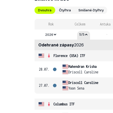
Dvouhra
Čtyřhra
Smíšené čtyřhry
Rok
Celkem
Antuka
-
5/5
2026
Odehrané zápasy
2026
Florence (USA) ITF
Mahendran Krisha
28.07.
Driscoll Caroline
Driscoll Caroline
27.07.
Yoon Sena
Columbus ITF