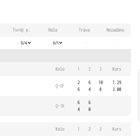
Tvrdý p.
Hala
Tráva
Nezadáno
-
-
5/4
0/1
Kolo
1
2
3
Kurs
2
6
10
1.29
Q-OF
6
4
8
3.00
6
6
Q-1K
4
0
Kolo
1
2
3
Kurs