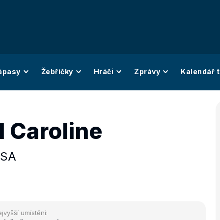
ápasy
Žebříčky
Hráči
Zprávy
Kalendář t
l Caroline
SA
jvyšší umístění: