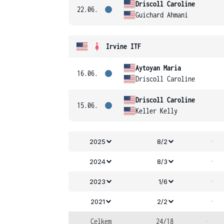
Driscoll Caroline
22.06.
Guichard Ahmani
Irvine ITF
Aytoyan Maria
16.06.
Driscoll Caroline
Driscoll Caroline
15.06.
Keller Kelly
-
2025
8/2
-
2024
8/3
-
2023
1/6
-
2021
2/2
Celkem
24/18
-