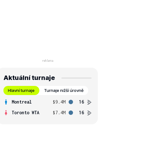
Aktuální turnaje
Hlavní turnaje
Turnaje nižší úrovně
Montreal
$9.4M
16
Toronto WTA
$7.4M
16