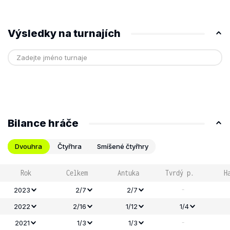
Výsledky na turnajích
Bilance hráče
Dvouhra
Čtyřhra
Smíšené čtyřhry
Rok
Celkem
Antuka
Tvrdý p.
H
-
2023
2/7
2/7
2022
2/16
1/12
1/4
-
2021
1/3
1/3