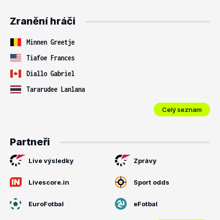
Zranění hráči
Minnen Greetje
Tiafoe Frances
Diallo Gabriel
Tararudee Lanlana
Celý seznam
Partneři
Live výsledky
Zprávy
Livescore.in
Sport odds
EuroFotbal
eFotbal