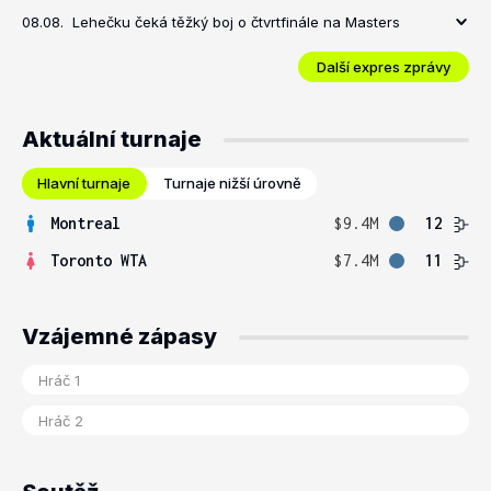
08.08.
Lehečku čeká těžký boj o čtvrtfinále na Masters
Další expres zprávy
Aktuální turnaje
Hlavní turnaje
Turnaje nižší úrovně
Montreal
$9.4M
12
Toronto WTA
$7.4M
11
Vzájemné zápasy