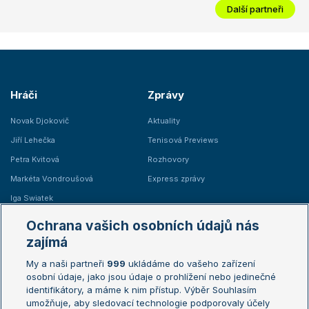
Další partneři
Hráči
Zprávy
Novak Djokovič
Aktuality
Jiří Lehečka
Tenisová Previews
Petra Kvitová
Rozhovory
Markéta Vondroušová
Express zprávy
Iga Swiatek
Marie Bouzková
Ochrana vašich osobních údajů nás
Žebříčky
Kalendář turnajů
zajímá
My a naši partneři
999
ukládáme do vašeho zařízení
Žebříček ATP (muži)
Australian Open
osobní údaje, jako jsou údaje o prohlížení nebo jedinečné
Žebříček WTA (ženy)
French Open
identifikátory, a máme k nim přístup. Výběr Souhlasím
umožňuje, aby sledovací technologie podporovaly účely
Sázkařský žebříček
Wimbledon