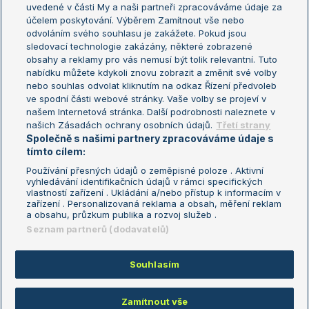
uvedené v části My a naši partneři zpracováváme údaje za
US Open
účelem poskytování. Výběrem Zamítnout vše nebo
odvoláním svého souhlasu je zakážete. Pokud jsou
Turnaj mistrů
sledovací technologie zakázány, některé zobrazené
Turnaj mistryň
obsahy a reklamy pro vás nemusí být tolik relevantní. Tuto
Aktualní trendy
nabídku můžete kdykoli znovu zobrazit a změnit své volby
nebo souhlas odvolat kliknutím na odkaz Řízení předvoleb
ve spodní části webové stránky. Vaše volby se projeví v
Fotbalové přestupy
našem Internetová stránka. Další podrobnosti naleznete v
Livesport Daily
našich Zásadách ochrany osobních údajů.
Třetí strany
Společně s našimi partnery zpracováváme údaje s
LS Prague Open
tímto cílem:
Používání přesných údajů o zeměpisné poloze . Aktivní
vyhledávání identifikačních údajů v rámci specifických
vlastností zařízení . Ukládání a/nebo přístup k informacím v
Podmínky užití
Nastavení soukromí
zařízení . Personalizovaná reklama a obsah, měření reklam
GDPR a žurnalistika
Reklama
a obsahu, průzkum publika a rozvoj služeb .
Informace o zpracování osobních
Kontakt
Seznam partnerů (dodavatelů)
údajů
Tiráž
Souhlasím
Copyright © 2008-2026 TenisPortal.cz. Využíváme zpravodajství ČTK.
Zamítnout vše