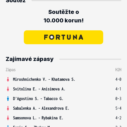
Soutěž
Soutěžte o
10.000 korun!
Zajímavé zápasy
Zápas
H2H
Miroshnichenko V.
-
Khatamova S.
4-0
Svitolina E.
-
Anisimova A.
4-1
D'Agostino S.
-
Tabacco G.
0-3
Sabalenka A.
-
Alexandrova E.
5-4
Samsonova L.
-
Rybakina E.
4-2