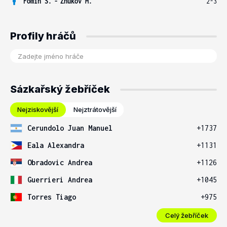
Fomin S.
-
Zhukov M.
2-3
Profily hráčů
Sázkařský žebříček
Nejziskovější
Nejztrátovější
Cerundolo Juan Manuel
+1737
Eala Alexandra
+1131
Obradovic Andrea
+1126
Guerrieri Andrea
+1045
Torres Tiago
+975
Celý žebříček