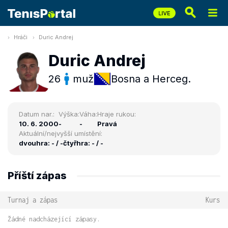
Hráči
Duric Andrej
Duric Andrej
26
muž
Bosna a Herceg.
Datum nar.:
Výška:
Váha:
Hraje rukou:
10. 6. 2000
-
-
Pravá
Aktuální/nejvyšší umístění:
dvouhra: - / -
čtyřhra: - / -
Příští zápas
Turnaj a zápas
Kurs
Žádné nadcházející zápasy.