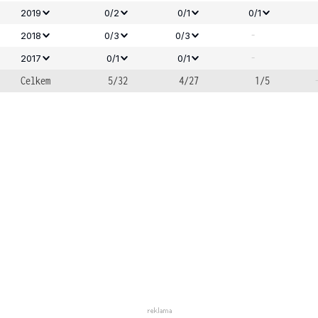
2019
0/2
0/1
0/1
-
2018
0/3
0/3
-
2017
0/1
0/1
Celkem
5/32
4/27
1/5