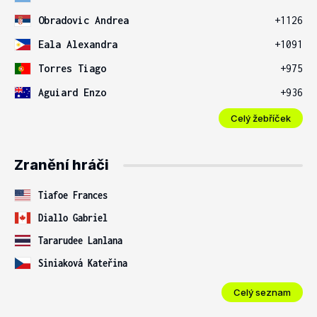
Obradovic Andrea
+1126
Eala Alexandra
+1091
Torres Tiago
+975
Aguiard Enzo
+936
Celý žebříček
Zranění hráči
Tiafoe Frances
Diallo Gabriel
Tararudee Lanlana
Siniaková Kateřina
Celý seznam