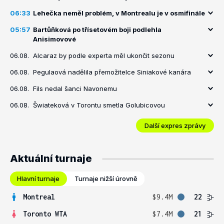
06:33
Lehečka neměl problém, v Montrealu je v osmifinále
05:57
Bartůňková po třísetovém boji podlehla
Anisimovové
06.08.
Alcaraz by podle experta měl ukončit sezonu
06.08.
Pegulaová nadělila přemožitelce Siniakové kanára
06.08.
Fils nedal šanci Navonemu
06.08.
Šwiateková v Torontu smetla Golubicovou
Další expres zprávy
Aktuální turnaje
Hlavní turnaje
Turnaje nižší úrovně
Montreal
$9.4M
22
Toronto WTA
$7.4M
21