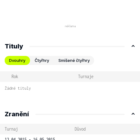
Tituly
Dvouhry
Čtyřhry
Smíšené čtyřhry
Rok
Turnaje
Žádné tituly
Zranění
Turnaj
Důvod
12.04.2015 - 16.05.2015