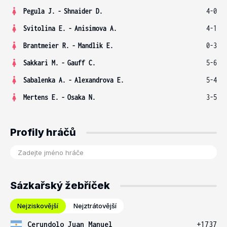
Pegula J.
-
Shnaider D.
4-0
Svitolina E.
-
Anisimova A.
4-1
Brantmeier R.
-
Mandlik E.
0-3
Sakkari M.
-
Gauff C.
5-6
Sabalenka A.
-
Alexandrova E.
5-4
Mertens E.
-
Osaka N.
3-5
Profily hráčů
Sázkařský žebříček
Nejziskovější
Nejztrátovější
Cerundolo Juan Manuel
+1737