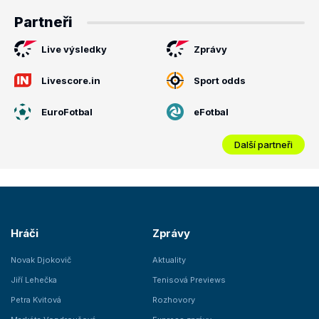
Partneři
Live výsledky
Zprávy
Livescore.in
Sport odds
EuroFotbal
eFotbal
Další partneři
Hráči
Zprávy
Novak Djokovič
Aktuality
Jiří Lehečka
Tenisová Previews
Petra Kvitová
Rozhovory