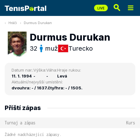
Hráči
Durmus Durukan
Durmus Durukan
32
muž
Turecko
Datum nar.:
Výška:
Váha:
Hraje rukou:
11. 1. 1994
-
-
Levá
Aktuální/nejvyšší umístění:
dvouhra: - / 1637.
čtyřhra: - / 1505.
Příští zápas
Turnaj a zápas
Kurs
Žádné nadcházející zápasy.