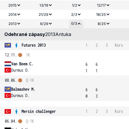
2015
13/19
1/2
12/17
2014
21/29
2/3
18/25
0/3
2013
9/29
8/25
Odehrané zápasy
2013
Antuka
Futures 2013
1
2
3
Kurs
12.11.
1K
Van Beem C.
6
6
Durmus D.
1
1
08.06.
Q-1K
Balmashev M.
6
6
Durmus D.
0
3
Mersin challenger
1
2
3
Kurs
06.04.
Q-1K