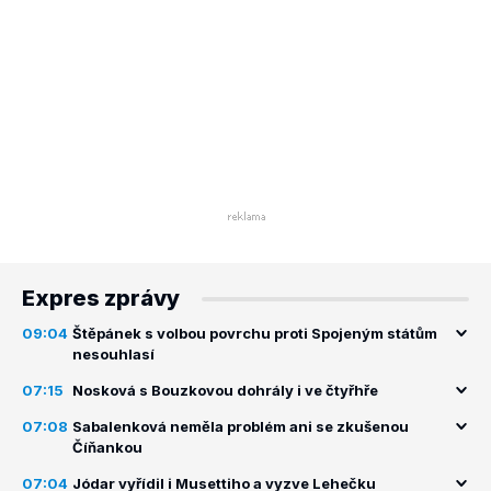
Expres zprávy
09:04
Štěpánek s volbou povrchu proti Spojeným státům
nesouhlasí
07:15
Nosková s Bouzkovou dohrály i ve čtyřhře
07:08
Sabalenková neměla problém ani se zkušenou
Číňankou
07:04
Jódar vyřídil i Musettiho a vyzve Lehečku