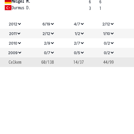
Meigel M.
6
6
Durmus D.
3
1
2012
6/19
4/7
2/12
2011
2/12
1/2
1/10
2010
2/9
2/7
0/2
2009
0/7
0/5
0/2
Celkem
60/138
14/37
44/99