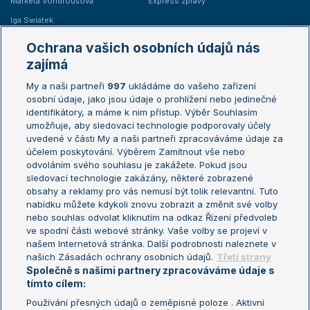
Markéta Vondroušová
Express zprávy
Iga Swiatek
Marie Bouzková
Ochrana vašich osobních údajů nás
Žebříčky
Kalendář turnajů
zajímá
My a naši partneři
997
ukládáme do vašeho zařízení
Žebříček ATP (muži)
Australian Open
osobní údaje, jako jsou údaje o prohlížení nebo jedinečné
Žebříček WTA (ženy)
French Open
identifikátory, a máme k nim přístup. Výběr Souhlasím
umožňuje, aby sledovací technologie podporovaly účely
Sázkařský žebříček
Wimbledon
uvedené v části My a naši partneři zpracováváme údaje za
US Open
účelem poskytování. Výběrem Zamítnout vše nebo
odvoláním svého souhlasu je zakážete. Pokud jsou
Turnaj mistrů
sledovací technologie zakázány, některé zobrazené
Turnaj mistryň
obsahy a reklamy pro vás nemusí být tolik relevantní. Tuto
Aktualní trendy
nabídku můžete kdykoli znovu zobrazit a změnit své volby
nebo souhlas odvolat kliknutím na odkaz Řízení předvoleb
ve spodní části webové stránky. Vaše volby se projeví v
Fotbalové přestupy
našem Internetová stránka. Další podrobnosti naleznete v
Livesport Daily
našich Zásadách ochrany osobních údajů.
Třetí strany
Společně s našimi partnery zpracováváme údaje s
LS Prague Open
tímto cílem:
Používání přesných údajů o zeměpisné poloze . Aktivní