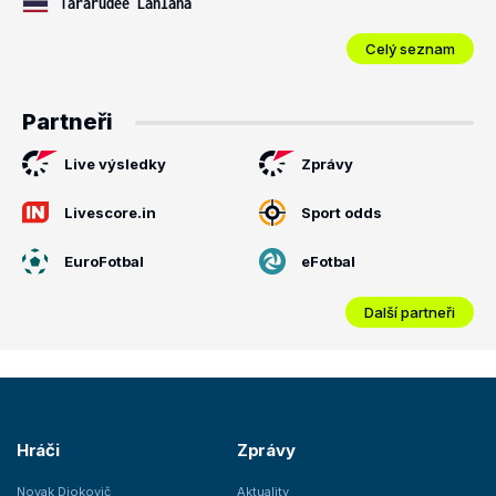
Tararudee Lanlana
Celý seznam
Partneři
Live výsledky
Zprávy
Livescore.in
Sport odds
EuroFotbal
eFotbal
Další partneři
Hráči
Zprávy
Novak Djokovič
Aktuality