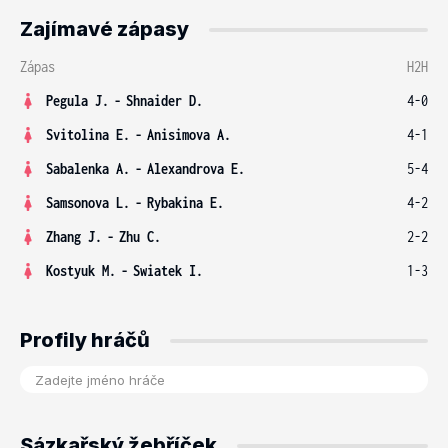
Zajímavé zápasy
Zápas
H2H
Pegula J.
-
Shnaider D.
4-0
Svitolina E.
-
Anisimova A.
4-1
Sabalenka A.
-
Alexandrova E.
5-4
Samsonova L.
-
Rybakina E.
4-2
Zhang J.
-
Zhu C.
2-2
Kostyuk M.
-
Swiatek I.
1-3
Profily hráčů
Sázkařský žebříček