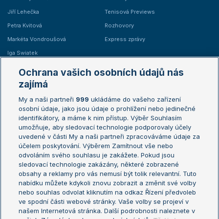
Jiří Lehečka
Tenisová Previews
Petra Kvitová
Rozhovory
Markéta Vondroušová
Express zprávy
Iga Swiatek
Marie Bouzková
Ochrana vašich osobních údajů nás
Žebříčky
Kalendář turnajů
zajímá
My a naši partneři
999
ukládáme do vašeho zařízení
Žebříček ATP (muži)
Australian Open
osobní údaje, jako jsou údaje o prohlížení nebo jedinečné
Žebříček WTA (ženy)
French Open
identifikátory, a máme k nim přístup. Výběr Souhlasím
umožňuje, aby sledovací technologie podporovaly účely
Sázkařský žebříček
Wimbledon
uvedené v části My a naši partneři zpracováváme údaje za
US Open
účelem poskytování. Výběrem Zamítnout vše nebo
odvoláním svého souhlasu je zakážete. Pokud jsou
Turnaj mistrů
sledovací technologie zakázány, některé zobrazené
Turnaj mistryň
obsahy a reklamy pro vás nemusí být tolik relevantní. Tuto
Aktualní trendy
nabídku můžete kdykoli znovu zobrazit a změnit své volby
nebo souhlas odvolat kliknutím na odkaz Řízení předvoleb
ve spodní části webové stránky. Vaše volby se projeví v
Fotbalové přestupy
našem Internetová stránka. Další podrobnosti naleznete v
Livesport Daily