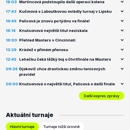
18:03
Martincová podstoupila další operaci kolena
17:43
Kučmová s Laboutkovou ovládly turnaj v Lipsku
16:49
Palicová je znovu po týdnu ve finále!
16:14
Knutsonová největší titul nezískala
16:00
Přehled Masters v Cincinnati
13:29
Krádež v přímém přenosu
12:45
Lehečku čeká těžký boj o čtvrtfinále na Masters
09:26
Djokovič chce drastickou změnu tenisových
pravidel
09:00
Knutsonová o největší titul, Palicová o další finále
Další expres zprávy
Aktuální turnaje
Hlavní turnaje
Turnaje nižší úrovně