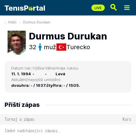
Hráči
Durmus Durukan
Durmus Durukan
32
muž
Turecko
Datum nar.:
Výška:
Váha:
Hraje rukou:
11. 1. 1994
-
-
Levá
Aktuální/nejvyšší umístění:
dvouhra: - / 1637.
čtyřhra: - / 1505.
Příští zápas
Turnaj a zápas
Kurs
Žádné nadcházející zápasy.