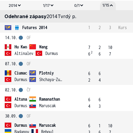
1/15
2014
1/17
0/1
Odehrané zápasy
2014
Tvrdý p.
Futures 2014
1
2
3
Kurs
14.10.
OF
Hu Kwo
/
Wang
7
2
10
2
Altinalev
/
Durmus
6
6
7
07.10.
OF
Ciumac
/
Plotniy
6
6
Durmus
/
Shchaya-Zubrov
2
4
02.10.
ČF
Altuna
/
Ramanathan
6
6
Durmus
/
Maruscak
4
3
30.09.
OF
Durmus
/
Maruscak
6
1
10
Badanov
/
Reboul
3
6
7