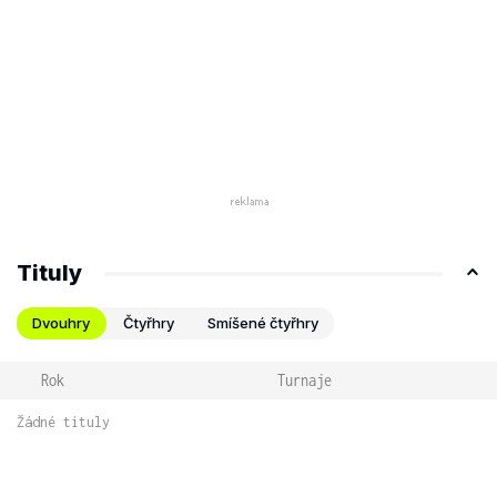
Tituly
Dvouhry
Čtyřhry
Smíšené čtyřhry
Rok
Turnaje
Žádné tituly