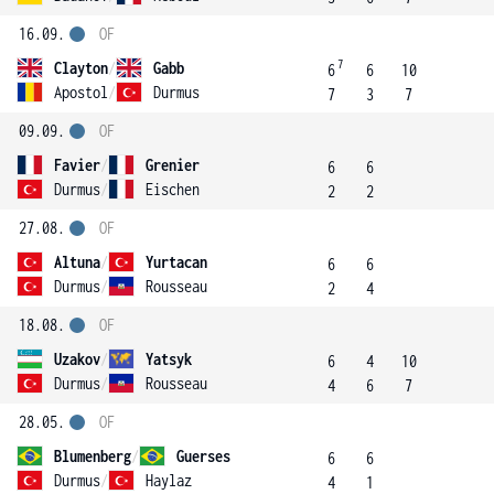
16.09.
OF
7
Clayton
/
Gabb
6
6
10
Apostol
/
Durmus
7
3
7
09.09.
OF
Favier
/
Grenier
6
6
Durmus
/
Eischen
2
2
27.08.
OF
Altuna
/
Yurtacan
6
6
Durmus
/
Rousseau
2
4
18.08.
OF
Uzakov
/
Yatsyk
6
4
10
Durmus
/
Rousseau
4
6
7
28.05.
OF
Blumenberg
/
Guerses
6
6
Durmus
/
Haylaz
4
1