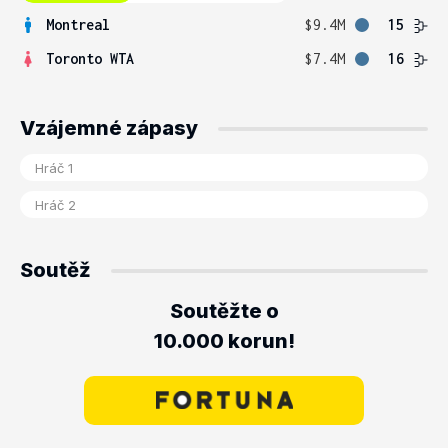
Montreal
$9.4M
15
Toronto WTA
$7.4M
16
Vzájemné zápasy
Soutěž
Soutěžte o
10.000 korun!