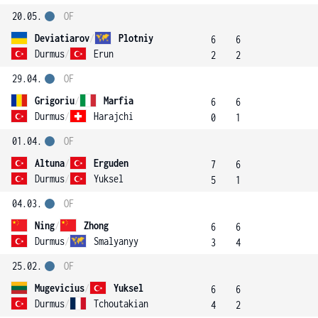
20.05.
OF
Deviatiarov
/
Plotniy
6
6
Durmus
/
Erun
2
2
29.04.
OF
Grigoriu
/
Marfia
6
6
Durmus
/
Harajchi
0
1
01.04.
OF
Altuna
/
Erguden
7
6
Durmus
/
Yuksel
5
1
04.03.
OF
Ning
/
Zhong
6
6
Durmus
/
Smalyanyy
3
4
25.02.
OF
Mugevicius
/
Yuksel
6
6
Durmus
/
Tchoutakian
4
2