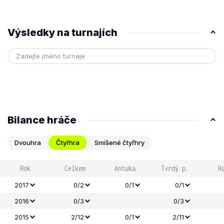
Výsledky na turnajích
Bilance hráče
Dvouhra
Čtyřhra
Smíšené čtyřhry
Rok
Celkem
Antuka
Tvrdý p.
H
2017
0/2
0/1
0/1
-
2016
0/3
0/3
2015
2/12
0/1
2/11