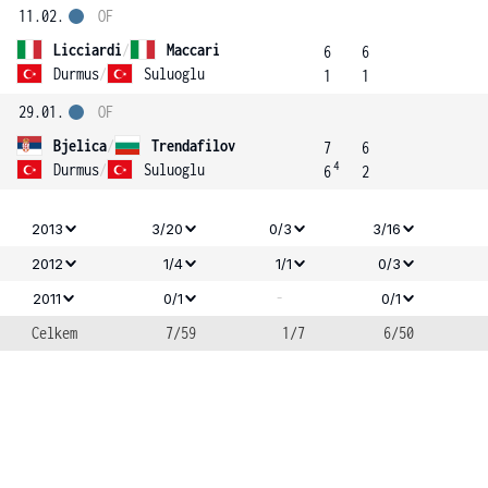
11.02.
OF
Licciardi
/
Maccari
6
6
Durmus
/
Suluoglu
1
1
29.01.
OF
Bjelica
/
Trendafilov
7
6
4
Durmus
/
Suluoglu
6
2
2013
3/20
0/3
3/16
2012
1/4
1/1
0/3
-
2011
0/1
0/1
Celkem
7/59
1/7
6/50