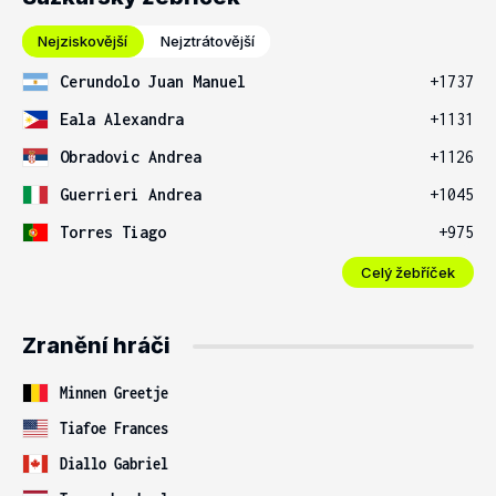
Nejziskovější
Nejztrátovější
Cerundolo Juan Manuel
+1737
Eala Alexandra
+1131
Obradovic Andrea
+1126
Guerrieri Andrea
+1045
Torres Tiago
+975
Celý žebříček
Zranění hráči
Minnen Greetje
Tiafoe Frances
Diallo Gabriel