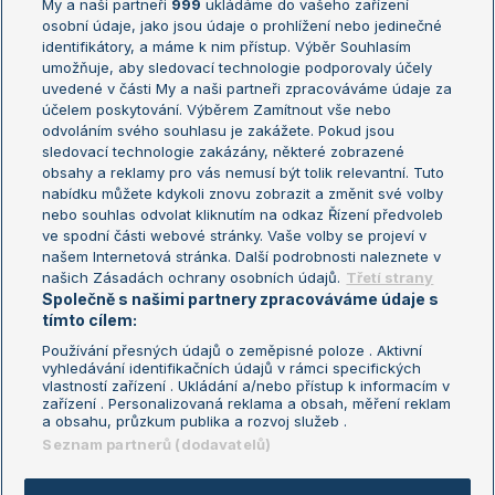
My a naši partneři
999
ukládáme do vašeho zařízení
Žebříček ATP (muži)
Australian Open
osobní údaje, jako jsou údaje o prohlížení nebo jedinečné
Žebříček WTA (ženy)
French Open
identifikátory, a máme k nim přístup. Výběr Souhlasím
umožňuje, aby sledovací technologie podporovaly účely
Sázkařský žebříček
Wimbledon
uvedené v části My a naši partneři zpracováváme údaje za
US Open
účelem poskytování. Výběrem Zamítnout vše nebo
odvoláním svého souhlasu je zakážete. Pokud jsou
Turnaj mistrů
sledovací technologie zakázány, některé zobrazené
Turnaj mistryň
obsahy a reklamy pro vás nemusí být tolik relevantní. Tuto
Aktualní trendy
nabídku můžete kdykoli znovu zobrazit a změnit své volby
nebo souhlas odvolat kliknutím na odkaz Řízení předvoleb
ve spodní části webové stránky. Vaše volby se projeví v
Fotbalové přestupy
našem Internetová stránka. Další podrobnosti naleznete v
Livesport Daily
našich Zásadách ochrany osobních údajů.
Třetí strany
Společně s našimi partnery zpracováváme údaje s
LS Prague Open
tímto cílem:
Používání přesných údajů o zeměpisné poloze . Aktivní
vyhledávání identifikačních údajů v rámci specifických
vlastností zařízení . Ukládání a/nebo přístup k informacím v
Podmínky užití
Nastavení soukromí
zařízení . Personalizovaná reklama a obsah, měření reklam
GDPR a žurnalistika
Reklama
a obsahu, průzkum publika a rozvoj služeb .
Informace o zpracování osobních
Kontakt
Seznam partnerů (dodavatelů)
údajů
Tiráž