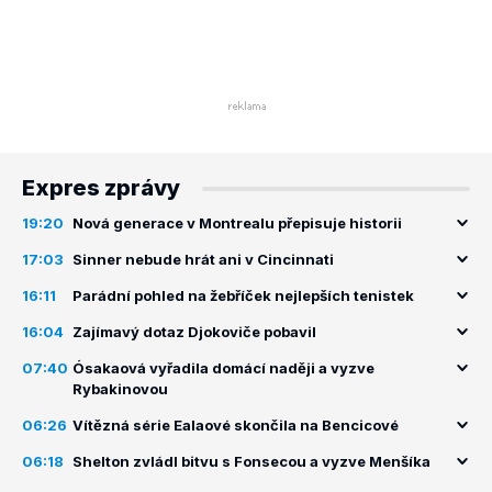
Expres zprávy
19:20
Nová generace v Montrealu přepisuje historii
17:03
Sinner nebude hrát ani v Cincinnati
16:11
Parádní pohled na žebříček nejlepších tenistek
16:04
Zajímavý dotaz Djokoviče pobavil
07:40
Ósakaová vyřadila domácí naději a vyzve
Rybakinovou
06:26
Vítězná série Ealaové skončila na Bencicové
06:18
Shelton zvládl bitvu s Fonsecou a vyzve Menšíka