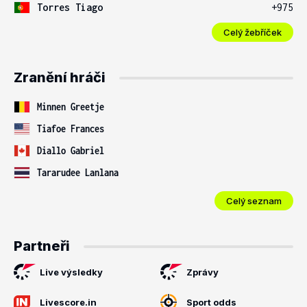
Torres Tiago
+975
Celý žebříček
Zranění hráči
Minnen Greetje
Tiafoe Frances
Diallo Gabriel
Tararudee Lanlana
Celý seznam
Partneři
Live výsledky
Zprávy
Livescore.in
Sport odds