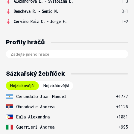
Alexandrova E.
-
Svitolina E.
1-3
Dencheva R.
-
Senic N.
3-1
Cervino Ruiz C.
-
Jorge F.
1-2
Profily hráčů
Sázkařský žebříček
Nejziskovější
Nejztrátovější
Cerundolo Juan Manuel
+1737
Obradovic Andrea
+1126
Eala Alexandra
+1081
Guerrieri Andrea
+995