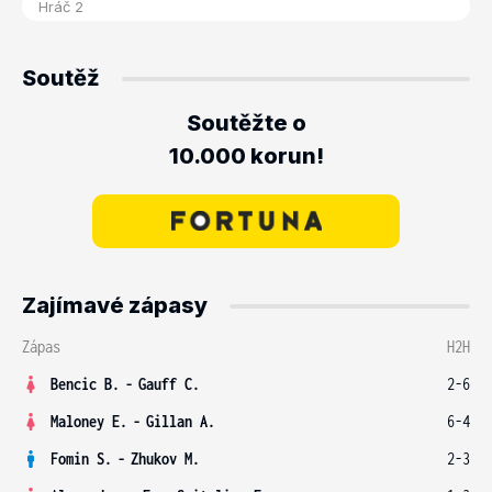
Soutěž
Soutěžte o
10.000 korun!
Zajímavé zápasy
Zápas
H2H
Bencic B.
-
Gauff C.
2-6
Maloney E.
-
Gillan A.
6-4
Fomin S.
-
Zhukov M.
2-3