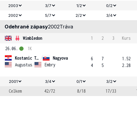
2003
3/7
1/2
0/2
2002
5/7
2/2
3/4
Odehrané zápasy
2002
Tráva
Wimbledon
1
2
3
Kurs
26.06.
1K
Kostanic Tosic
/
Nagyova
6
7
1.52
Augustus
/
Embry
4
5
2.28
2001
3/4
0/1
3/2
Celkem
42/72
8/18
17/33