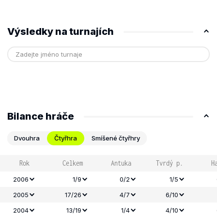
Výsledky na turnajích
Bilance hráče
Dvouhra
Čtyřhra
Smíšené čtyřhry
Rok
Celkem
Antuka
Tvrdý p.
H
2006
1/9
0/2
1/5
2005
17/26
4/7
6/10
2004
13/19
1/4
4/10