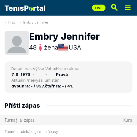
Hráči
Embry Jennifer
Embry Jennifer
48
žena
USA
Datum nar.:
Výška:
Váha:
Hraje rukou:
7. 8. 1978
-
-
Pravá
Aktuální/nejvyšší umístění:
dvouhra: - / 337.
čtyřhra: - / 41.
Příští zápas
Turnaj a zápas
Kurs
Žádné nadcházející zápasy.