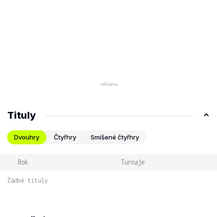
Tituly
Dvouhry
Čtyřhry
Smíšené čtyřhry
Rok
Turnaje
Žádné tituly