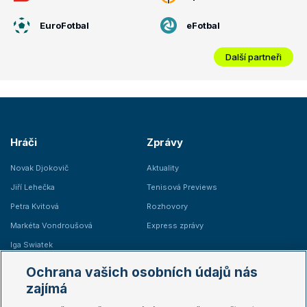
EuroFotbal
eFotbal
Další partneři
Hráči
Zprávy
Novak Djokovič
Aktuality
Jiří Lehečka
Tenisová Previews
Petra Kvitová
Rozhovory
Markéta Vondroušová
Express zprávy
Iga Swiatek
Marie Bouzková
Ochrana vašich osobních údajů nás
Žebříčky
Kalendář turnajů
zajímá