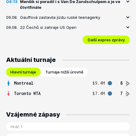
06:13
Menšík si poradil i s Van De Zandschulpem a je ve
čtvrtfinále
09.08.
Gauffová zastavila jízdu ruské teenagerky
09.08.
22 Čechů si zahraje US Open
Další expres zprávy
Aktuální turnaje
Hlavní turnaje
Turnaje nižší úrovně
Montreal
$9.4M
8
Toronto WTA
$7.4M
7
Vzájemné zápasy