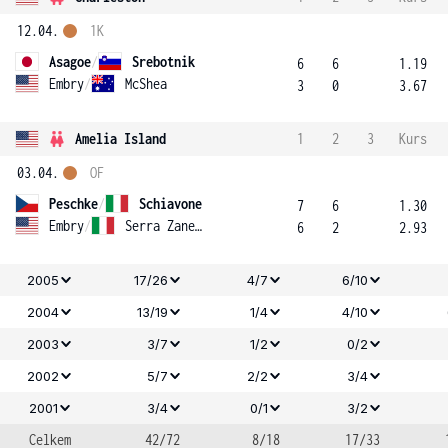
12.04.
1K
Asagoe
/
Srebotnik
6
6
1.19
Embry
/
McShea
3
0
3.67
Amelia Island
1
2
3
Kurs
03.04.
OF
Peschke
/
Schiavone
7
6
1.30
Embry
/
Serra Zanetti
6
2
2.93
2005
17/26
4/7
6/10
2004
13/19
1/4
4/10
2003
3/7
1/2
0/2
2002
5/7
2/2
3/4
2001
3/4
0/1
3/2
Celkem
42/72
8/18
17/33