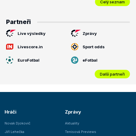
Celý seznam
Partneři
Live výsledky
Zprávy
Livescore.in
Sport odds
EuroFotbal
eFotbal
Další partneři
Hráči
Zprávy
Novak Djokovič
Aktuality
Jiří Lehečka
Tenisová Previews