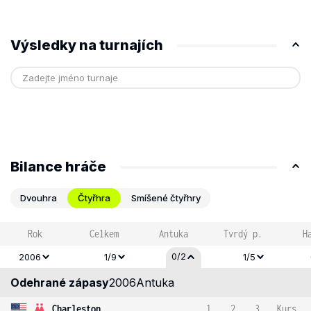
Výsledky na turnajích
Bilance hráče
Dvouhra
Čtyřhra
Smíšené čtyřhry
Rok
Celkem
Antuka
Tvrdý p.
H
0/2
2006
1/9
1/5
Odehrané zápasy
2006
Antuka
Charleston
1
2
3
Kurs