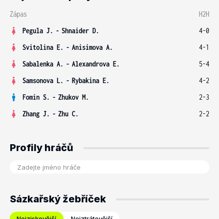
Zápas
H2H
Pegula J.
-
Shnaider D.
4-0
Svitolina E.
-
Anisimova A.
4-1
Sabalenka A.
-
Alexandrova E.
5-4
Samsonova L.
-
Rybakina E.
4-2
Fomin S.
-
Zhukov M.
2-3
Zhang J.
-
Zhu C.
2-2
Profily hráčů
Sázkařský žebříček
Nejziskovější
Nejztrátovější