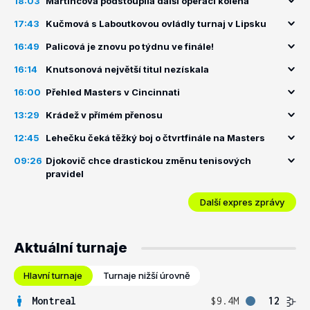
18:03
Martincová podstoupila další operaci kolena
17:43
Kučmová s Laboutkovou ovládly turnaj v Lipsku
16:49
Palicová je znovu po týdnu ve finále!
16:14
Knutsonová největší titul nezískala
16:00
Přehled Masters v Cincinnati
13:29
Krádež v přímém přenosu
12:45
Lehečku čeká těžký boj o čtvrtfinále na Masters
09:26
Djokovič chce drastickou změnu tenisových
pravidel
Další expres zprávy
Aktuální turnaje
Hlavní turnaje
Turnaje nižší úrovně
Montreal
$9.4M
12