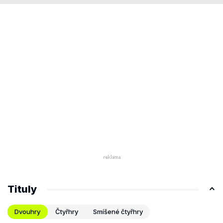
Tituly
Dvouhry
Čtyřhry
Smíšené čtyřhry