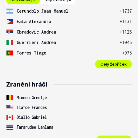
Cerundolo Juan Manuel
+1737
Eala Alexandra
+1131
Obradovic Andrea
+1126
Guerrieri Andrea
+1045
Torres Tiago
+975
Celý žebříček
Zranění hráči
Minnen Greetje
Tiafoe Frances
Diallo Gabriel
Tararudee Lanlana