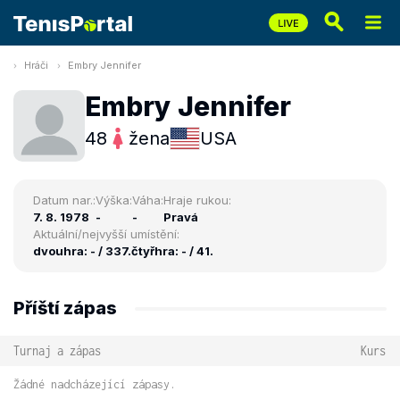
Hráči
Embry Jennifer
Embry Jennifer
48
žena
USA
Datum nar.:
Výška:
Váha:
Hraje rukou:
7. 8. 1978
-
-
Pravá
Aktuální/nejvyšší umístění:
dvouhra: - / 337.
čtyřhra: - / 41.
Příští zápas
Turnaj a zápas
Kurs
Žádné nadcházející zápasy.