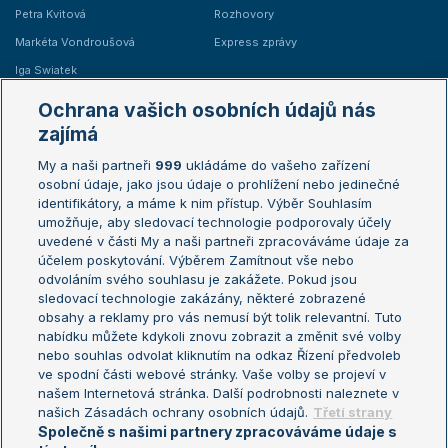
Petra Kvitová
Rozhovory
Markéta Vondroušová
Express zprávy
Iga Swiatek
Marie Bouzková
Ochrana vašich osobních údajů nás
Žebříčky
Kalendář turnajů
zajímá
My a naši partneři
999
ukládáme do vašeho zařízení
Žebříček ATP (muži)
Australian Open
osobní údaje, jako jsou údaje o prohlížení nebo jedinečné
Žebříček WTA (ženy)
French Open
identifikátory, a máme k nim přístup. Výběr Souhlasím
umožňuje, aby sledovací technologie podporovaly účely
Sázkařský žebříček
Wimbledon
uvedené v části My a naši partneři zpracováváme údaje za
US Open
účelem poskytování. Výběrem Zamítnout vše nebo
odvoláním svého souhlasu je zakážete. Pokud jsou
Turnaj mistrů
sledovací technologie zakázány, některé zobrazené
Turnaj mistryň
obsahy a reklamy pro vás nemusí být tolik relevantní. Tuto
Aktualní trendy
nabídku můžete kdykoli znovu zobrazit a změnit své volby
nebo souhlas odvolat kliknutím na odkaz Řízení předvoleb
ve spodní části webové stránky. Vaše volby se projeví v
Fotbalové přestupy
našem Internetová stránka. Další podrobnosti naleznete v
Livesport Daily
našich Zásadách ochrany osobních údajů.
Třetí strany
Společně s našimi partnery zpracováváme údaje s
LS Prague Open