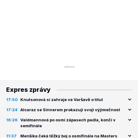
Expres zprávy
17:50
Knutsonová si zahraje ve Varšavě o titul
17:24
Alcaraz se Sinnerem prokazují svoji výjimečnost
16:26
Valdmannová po osmi zápasech padla, končí v
semifinále
11:37
Menšíka čeká těžký boj o osmifinále na Masters