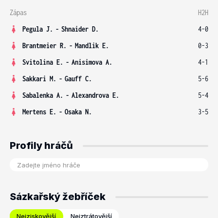
Zápas
H2H
Pegula J.
-
Shnaider D.
4-0
Brantmeier R.
-
Mandlik E.
0-3
Svitolina E.
-
Anisimova A.
4-1
Sakkari M.
-
Gauff C.
5-6
Sabalenka A.
-
Alexandrova E.
5-4
Mertens E.
-
Osaka N.
3-5
Profily hráčů
Sázkařský žebříček
Nejziskovější
Nejztrátovější