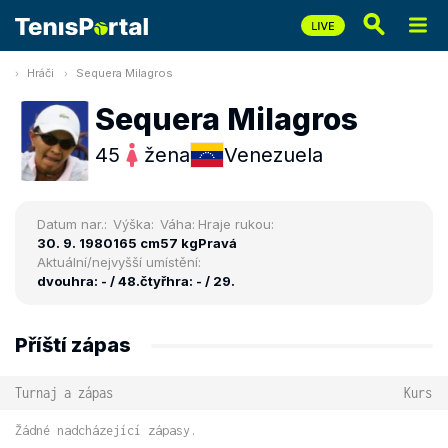
Hráči
Sequera Milagros
Sequera Milagros
45
žena
Venezuela
Datum nar.:
Výška:
Váha:
Hraje rukou:
30. 9. 1980
165 cm
57 kg
Pravá
Aktuální/nejvyšší umístění:
dvouhra: - / 48.
čtyřhra: - / 29.
Příští zápas
Turnaj a zápas
Kurs
Žádné nadcházející zápasy.