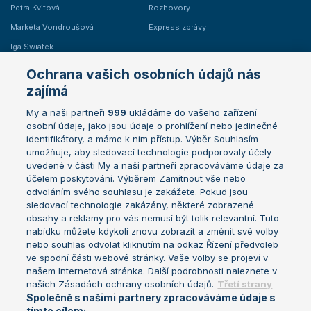
Petra Kvitová
Rozhovory
Markéta Vondroušová
Express zprávy
Iga Swiatek
Marie Bouzková
Ochrana vašich osobních údajů nás
Žebříčky
Kalendář turnajů
zajímá
My a naši partneři
999
ukládáme do vašeho zařízení
Žebříček ATP (muži)
Australian Open
osobní údaje, jako jsou údaje o prohlížení nebo jedinečné
Žebříček WTA (ženy)
French Open
identifikátory, a máme k nim přístup. Výběr Souhlasím
umožňuje, aby sledovací technologie podporovaly účely
Sázkařský žebříček
Wimbledon
uvedené v části My a naši partneři zpracováváme údaje za
US Open
účelem poskytování. Výběrem Zamítnout vše nebo
odvoláním svého souhlasu je zakážete. Pokud jsou
Turnaj mistrů
sledovací technologie zakázány, některé zobrazené
Turnaj mistryň
obsahy a reklamy pro vás nemusí být tolik relevantní. Tuto
Aktualní trendy
nabídku můžete kdykoli znovu zobrazit a změnit své volby
nebo souhlas odvolat kliknutím na odkaz Řízení předvoleb
ve spodní části webové stránky. Vaše volby se projeví v
Fotbalové přestupy
našem Internetová stránka. Další podrobnosti naleznete v
Livesport Daily
našich Zásadách ochrany osobních údajů.
Třetí strany
Společně s našimi partnery zpracováváme údaje s
LS Prague Open
tímto cílem: