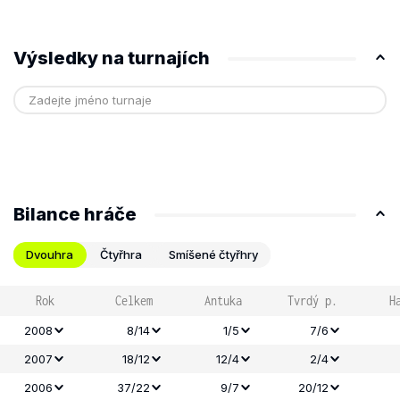
Výsledky na turnajích
Bilance hráče
Dvouhra
Čtyřhra
Smíšené čtyřhry
Rok
Celkem
Antuka
Tvrdý p.
H
2008
8/14
1/5
7/6
2007
18/12
12/4
2/4
2006
37/22
9/7
20/12