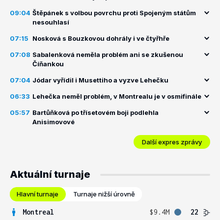
09:04
Štěpánek s volbou povrchu proti Spojeným státům
nesouhlasí
07:15
Nosková s Bouzkovou dohrály i ve čtyřhře
07:08
Sabalenková neměla problém ani se zkušenou
Číňankou
07:04
Jódar vyřídil i Musettiho a vyzve Lehečku
06:33
Lehečka neměl problém, v Montrealu je v osmifinále
05:57
Bartůňková po třísetovém boji podlehla
Anisimovové
Další expres zprávy
Aktuální turnaje
Hlavní turnaje
Turnaje nižší úrovně
Montreal
$9.4M
22