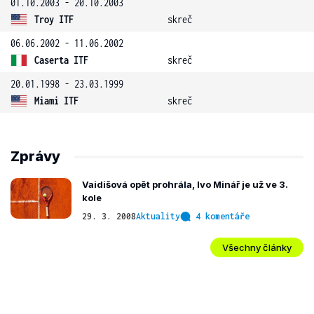
01.10.2003 - 20.10.2003
Troy ITF
skreč
06.06.2002 - 11.06.2002
Caserta ITF
skreč
20.01.1998 - 23.03.1999
Miami ITF
skreč
Zprávy
Vaidišová opět prohrála, Ivo Minář je už ve 3.
kole
29. 3. 2008
Aktuality
4 komentáře
Všechny články