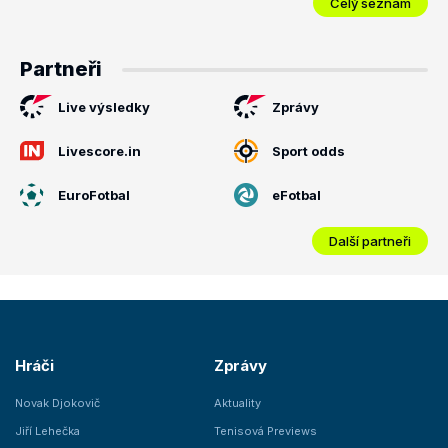
Celý seznam
Partneři
Live výsledky
Zprávy
Livescore.in
Sport odds
EuroFotbal
eFotbal
Další partneři
Hráči
Zprávy
Novak Djokovič
Aktuality
Jiří Lehečka
Tenisová Previews