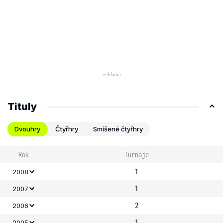
Tituly
Dvouhry
Čtyřhry
Smíšené čtyřhry
Rok
Turnaje
1
2008
1
2007
2
2006
1
2005