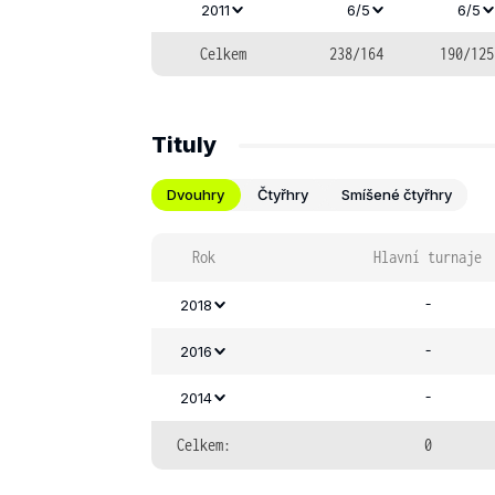
2011
6/5
6/5
Celkem
238/164
190/125
Tituly
Dvouhry
Čtyřhry
Smíšené čtyřhry
Rok
Hlavní turnaje
-
2018
-
2016
-
2014
Celkem:
0