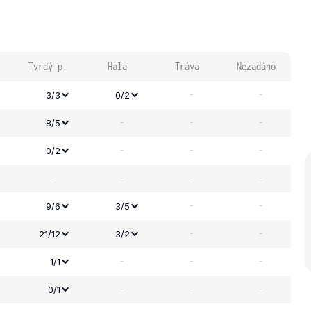
Tvrdý p.
Hala
Tráva
Nezadáno
-
-
3/3
0/2
-
-
-
8/5
-
-
-
0/2
-
-
-
-
-
-
9/6
3/5
-
-
21/12
3/2
-
-
-
1/1
-
-
-
0/1