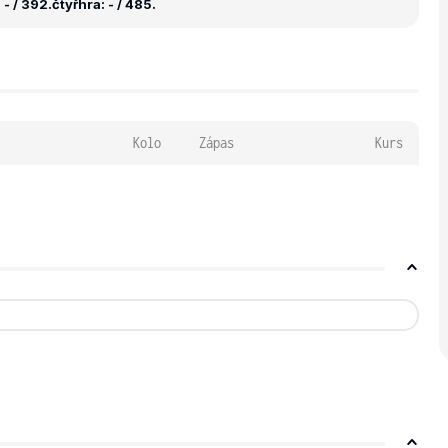
- / 392.
čtyřhra: - / 485.
Kolo
Zápas
Kurs