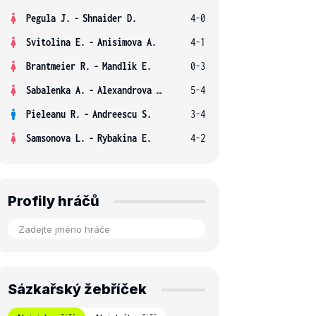
Pegula J.
-
Shnaider D.
4-0
Svitolina E.
-
Anisimova A.
4-1
Brantmeier R.
-
Mandlik E.
0-3
Sabalenka A.
-
Alexandrova E.
5-4
Pieleanu R.
-
Andreescu S.
3-4
Samsonova L.
-
Rybakina E.
4-2
Profily hráčů
Sázkařský žebříček