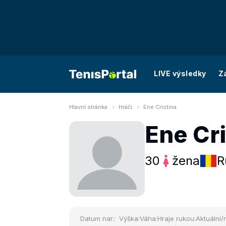
LIVE výsledky
Z
Hlavní stránka
Hráči
Ene Cristina
Ene Cri
30
žena
R
Datum nar.:
Výška:
Váha:
Hraje rukou:
Aktuální/