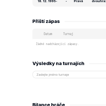
18. 12. 1995
-
-
Pravá
dvouhra: 
Příští zápas
Datum
Turnaj
Žádné nadcházející zápasy.
Výsledky na turnajích
Bilance hráče