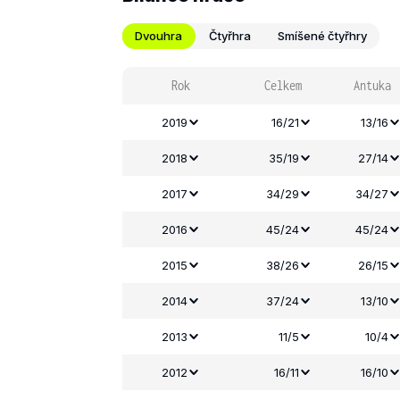
Dvouhra
Čtyřhra
Smíšené čtyřhry
Rok
Celkem
Antuka
2019
16/21
13/16
2018
35/19
27/14
2017
34/29
34/27
2016
45/24
45/24
2015
38/26
26/15
2014
37/24
13/10
2013
11/5
10/4
2012
16/11
16/10