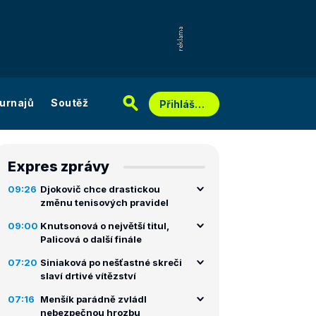
urnajů
Soutěž
Přihlášení
Expres zprávy
09:26
Djokovič chce drastickou
změnu tenisových pravidel
09:00
Knutsonová o největší titul,
Palicová o další finále
07:20
Siniaková po nešťastné skreči
slaví drtivé vítězství
07:16
Menšík parádně zvládl
nebezpečnou hrozbu