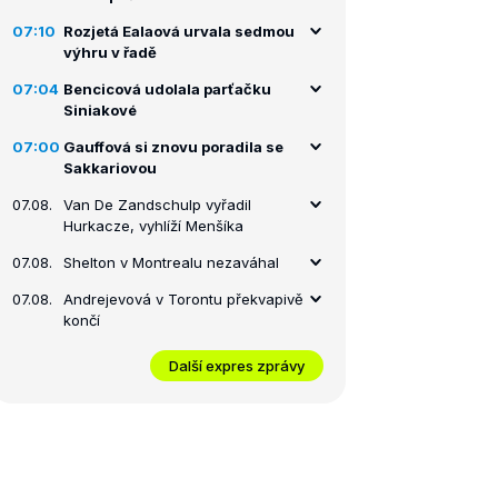
07:10
Rozjetá Ealaová urvala sedmou
výhru v řadě
07:04
Bencicová udolala parťačku
Siniakové
07:00
Gauffová si znovu poradila se
Sakkariovou
07.08.
Van De Zandschulp vyřadil
Hurkacze, vyhlíží Menšíka
07.08.
Shelton v Montrealu nezaváhal
07.08.
Andrejevová v Torontu překvapivě
končí
Další expres zprávy