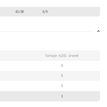
-
-
-
-
42/30
6/9
-
-
Turnaje nižší úrovně
1
1
1
3