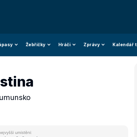
ápasy
Žebříčky
Hráči
Zprávy
Kalendář t
stina
umunsko
nejvyšší umístění: