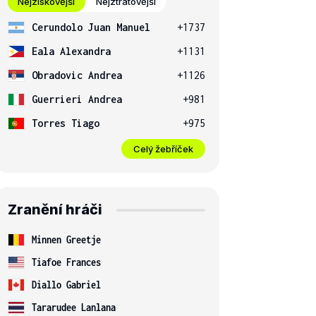
Nejziskovější
Nejztrátovější
Cerundolo Juan Manuel
+1737
Eala Alexandra
+1131
Obradovic Andrea
+1126
Guerrieri Andrea
+981
Torres Tiago
+975
Celý žebříček
Zranění hráči
Minnen Greetje
Tiafoe Frances
Diallo Gabriel
Tararudee Lanlana