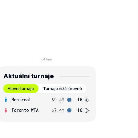
Aktuální turnaje
Hlavní turnaje
Turnaje nižší úrovně
Montreal
$9.4M
16
Toronto WTA
$7.4M
16