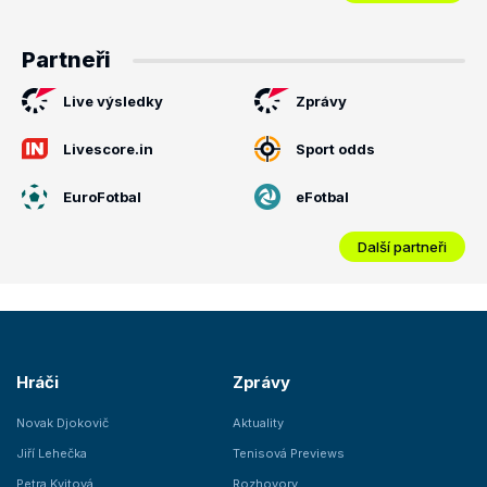
Partneři
Live výsledky
Zprávy
Livescore.in
Sport odds
EuroFotbal
eFotbal
Další partneři
Hráči
Zprávy
Novak Djokovič
Aktuality
Jiří Lehečka
Tenisová Previews
Petra Kvitová
Rozhovory