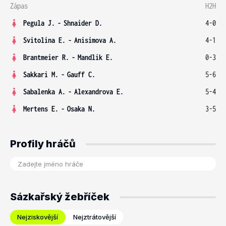
Zápas
H2H
Pegula J.
-
Shnaider D.
4-0
Svitolina E.
-
Anisimova A.
4-1
Brantmeier R.
-
Mandlik E.
0-3
Sakkari M.
-
Gauff C.
5-6
Sabalenka A.
-
Alexandrova E.
5-4
Mertens E.
-
Osaka N.
3-5
Profily hráčů
Sázkařský žebříček
Nejziskovější
Nejztrátovější