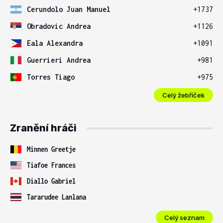
Cerundolo Juan Manuel
+1737
Obradovic Andrea
+1126
Eala Alexandra
+1091
Guerrieri Andrea
+981
Torres Tiago
+975
Celý žebříček
Zranění hráči
Minnen Greetje
Tiafoe Frances
Diallo Gabriel
Tararudee Lanlana
Celý seznam