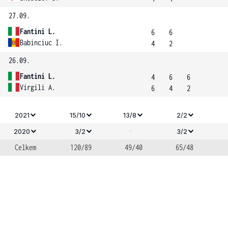
27.09.
Fantini L.
6
6
Babinciuc I.
4
2
26.09.
Fantini L.
4
6
6
Virgili A.
6
4
2
2021
15/10
13/8
2/2
-
2020
3/2
3/2
Celkem
120/89
49/40
65/48