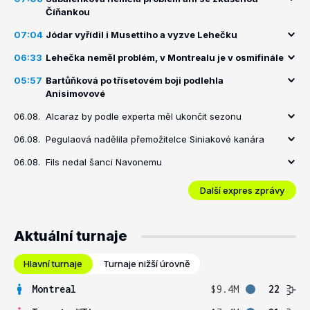
Číňankou
07:04
Jódar vyřídil i Musettiho a vyzve Lehečku
06:33
Lehečka neměl problém, v Montrealu je v osmifinále
05:57
Bartůňková po třísetovém boji podlehla
Anisimovové
06.08.
Alcaraz by podle experta měl ukončit sezonu
06.08.
Pegulaová nadělila přemožitelce Siniakové kanára
06.08.
Fils nedal šanci Navonemu
Další expres zprávy
Aktuální turnaje
Hlavní turnaje
Turnaje nižší úrovně
Montreal
$9.4M
22