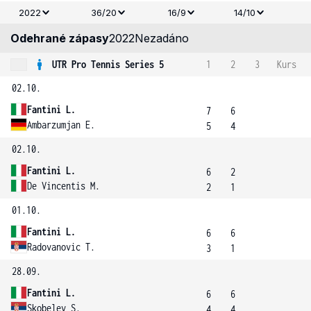
2022
36/20
16/9
14/10
Odehrané zápasy
2022
Nezadáno
UTR Pro Tennis Series 5
1
2
3
Kurs
02.10.
Fantini L.
7
6
Ambarzumjan E.
5
4
02.10.
Fantini L.
6
2
De Vincentis M.
2
1
01.10.
Fantini L.
6
6
Radovanovic T.
3
1
28.09.
Fantini L.
6
6
Skobelev S.
4
4