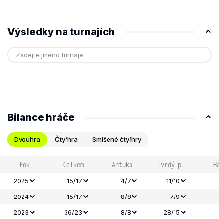
Výsledky na turnajích
Bilance hráče
Dvouhra
Čtyřhra
Smíšené čtyřhry
Rok
Celkem
Antuka
Tvrdý p.
H
2025
15/17
4/7
11/10
2024
15/17
8/8
7/9
2023
36/23
8/8
28/15