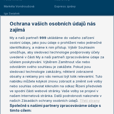
Markéta Vondroušová
Express zprávy
Iga Swiatek
Marie Bouzková
Ochrana vašich osobních údajů nás
Žebříčky
Kalendář turnajů
zajímá
My a naši partneři
999
ukládáme do vašeho zařízení
Žebříček ATP (muži)
Australian Open
osobní údaje, jako jsou údaje o prohlížení nebo jedinečné
Žebříček WTA (ženy)
French Open
identifikátory, a máme k nim přístup. Výběr Souhlasím
umožňuje, aby sledovací technologie podporovaly účely
Sázkařský žebříček
Wimbledon
uvedené v části My a naši partneři zpracováváme údaje za
US Open
účelem poskytování. Výběrem Zamítnout vše nebo
odvoláním svého souhlasu je zakážete. Pokud jsou
Turnaj mistrů
sledovací technologie zakázány, některé zobrazené
Turnaj mistryň
obsahy a reklamy pro vás nemusí být tolik relevantní. Tuto
Aktualní trendy
nabídku můžete kdykoli znovu zobrazit a změnit své volby
nebo souhlas odvolat kliknutím na odkaz Řízení předvoleb
ve spodní části webové stránky. Vaše volby se projeví v
Fotbalové přestupy
našem Internetová stránka. Další podrobnosti naleznete v
Livesport Daily
našich Zásadách ochrany osobních údajů.
Třetí strany
Společně s našimi partnery zpracováváme údaje s
LS Prague Open
tímto cílem: