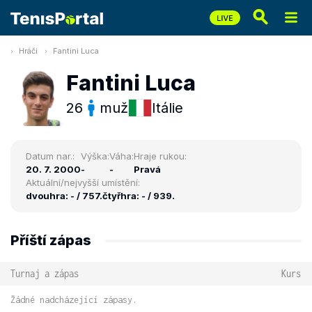
Hráči
Fantini Luca
Fantini Luca
26
muž
Itálie
Datum nar.:
Výška:
Váha:
Hraje rukou:
20. 7. 2000
-
-
Pravá
Aktuální/nejvyšší umístění:
dvouhra: - / 757.
čtyřhra: - / 939.
Příští zápas
Turnaj a zápas
Kurs
Žádné nadcházející zápasy.