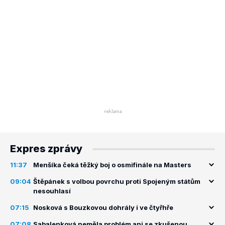
Expres zprávy
11:37
Menšíka čeká těžký boj o osmifinále na Masters
09:04
Štěpánek s volbou povrchu proti Spojeným státům
nesouhlasí
07:15
Nosková s Bouzkovou dohrály i ve čtyřhře
07:08
Sabalenková neměla problém ani se zkušenou