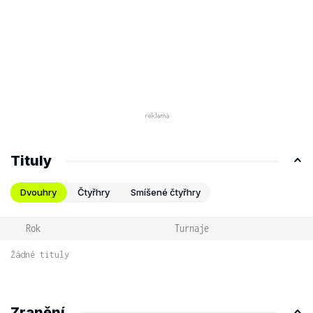
Tituly
Dvouhry
Čtyřhry
Smíšené čtyřhry
Rok
Turnaje
Žádné tituly
Zranění