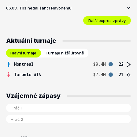
06.08.
Fils nedal šanci Navonemu
Další expres zprávy
Aktuální turnaje
Hlavní turnaje
Turnaje nižší úrovně
Montreal
$9.4M
22
Toronto WTA
$7.4M
21
Vzájemné zápasy