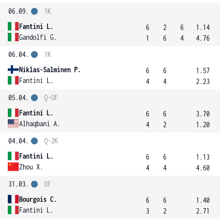
06.09.
1K
Fantini L.
6
2
6
1.14
Gandolfi G.
1
6
4
4.76
06.04.
1K
Niklas-Salminen P.
6
6
1.57
Fantini L.
4
4
2.23
05.04.
Q-OF
Fantini L.
6
6
3.70
Alhaqbani A.
4
2
1.20
04.04.
Q-2K
Fantini L.
6
6
1.13
Zhou X.
4
4
4.60
31.03.
OF
Bourgois C.
6
6
1.40
Fantini L.
3
2
2.71