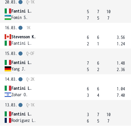
20.03.
Q-1K
Fantini L.
5
7
10
Fomin S.
7
5
7
16.03.
1K
Stevenson K.
6
6
3.56
Fantini L.
2
1
1.24
15.03.
Q-OF
Fantini L.
7
6
1.48
Yang J.
5
2
2.36
14.03.
Q-2K
Fantini L.
6
6
1.04
Zohar O.
3
4
7.40
13.03.
Q-1K
Fantini L.
3
7
10
Rodriguez L.
6
5
7