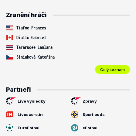
Zranění hráči
Tiafoe Frances
Diallo Gabriel
Tararudee Lanlana
Siniaková Kateřina
Celý seznam
Partneři
Live výsledky
Zprávy
Livescore.in
Sport odds
EuroFotbal
eFotbal