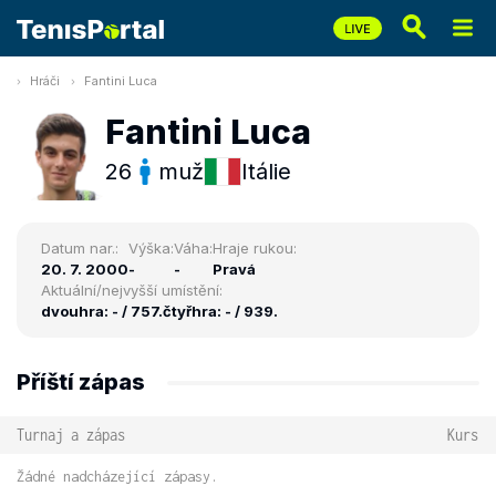
Hráči
Fantini Luca
Fantini Luca
26
muž
Itálie
Datum nar.:
Výška:
Váha:
Hraje rukou:
20. 7. 2000
-
-
Pravá
Aktuální/nejvyšší umístění:
dvouhra: - / 757.
čtyřhra: - / 939.
Příští zápas
Turnaj a zápas
Kurs
Žádné nadcházející zápasy.