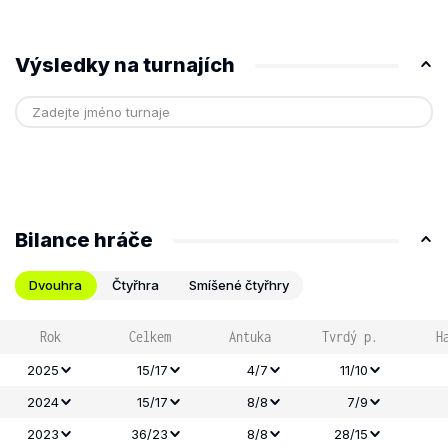
Výsledky na turnajích
Bilance hráče
Dvouhra
Čtyřhra
Smíšené čtyřhry
Rok
Celkem
Antuka
Tvrdý p.
H
2025
15/17
4/7
11/10
2024
15/17
8/8
7/9
2023
36/23
8/8
28/15