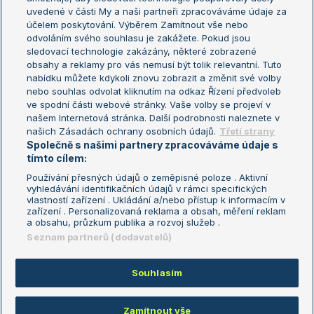
uvedené v části My a naši partneři zpracováváme údaje za
US Open
účelem poskytování. Výběrem Zamítnout vše nebo
odvoláním svého souhlasu je zakážete. Pokud jsou
Turnaj mistrů
sledovací technologie zakázány, některé zobrazené
Turnaj mistryň
obsahy a reklamy pro vás nemusí být tolik relevantní. Tuto
Aktualní trendy
nabídku můžete kdykoli znovu zobrazit a změnit své volby
nebo souhlas odvolat kliknutím na odkaz Řízení předvoleb
ve spodní části webové stránky. Vaše volby se projeví v
Fotbalové přestupy
našem Internetová stránka. Další podrobnosti naleznete v
Livesport Daily
našich Zásadách ochrany osobních údajů.
Třetí strany
Společně s našimi partnery zpracováváme údaje s
LS Prague Open
tímto cílem:
Používání přesných údajů o zeměpisné poloze . Aktivní
vyhledávání identifikačních údajů v rámci specifických
vlastností zařízení . Ukládání a/nebo přístup k informacím v
Podmínky užití
Nastavení soukromí
zařízení . Personalizovaná reklama a obsah, měření reklam
GDPR a žurnalistika
Reklama
a obsahu, průzkum publika a rozvoj služeb .
Informace o zpracování osobních
Kontakt
Seznam partnerů (dodavatelů)
údajů
Tiráž
Souhlasím
Copyright © 2008-2026 TenisPortal.cz. Využíváme zpravodajství ČTK.
Zamítnout vše