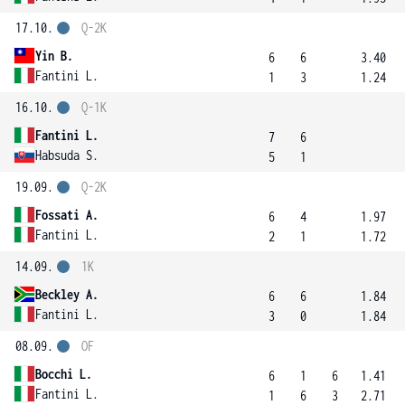
17.10.
Q-2K
Yin B.
6
6
3.40
Fantini L.
1
3
1.24
16.10.
Q-1K
Fantini L.
7
6
Habsuda S.
5
1
19.09.
Q-2K
Fossati A.
6
4
1.97
Fantini L.
2
1
1.72
14.09.
1K
Beckley A.
6
6
1.84
Fantini L.
3
0
1.84
08.09.
OF
Bocchi L.
6
1
6
1.41
Fantini L.
1
6
3
2.71