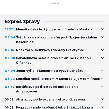
Expres zprávy
11:37
Menšíka čeká těžký boj o osmifinále na Masters
09:04
Štěpánek s volbou povrchu proti Spojeným státům
nesouhlasí
07:15
Nosková s Bouzkovou dohrály i ve čtyřhře
07:08
Sabalenková neměla problém ani se zkušenou
Číňankou
07:04
Jódar vyřídil i Musettiho a vyzve Lehečku
06:33
Lehečka neměl problém, v Montrealu je v osmifinále
05:57
Bartůňková po třísetovém boji podlehla
Anisimovové
06.08.
Alcaraz by podle experta měl ukončit sezonu
06.08.
Pegulaová nadělila přemožitelce Siniakové kanára