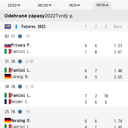
14/10
2022
36/20
16/9
Odehrané zápasy
2022
Tvrdý p.
Futures 2022
1
2
3
Kurs
02.11.
1K
Privara P.
6
6
1.23
Fantini L.
1
0
3.61
31.10.
Q-OF
Fantini L.
6
7
1.40
Larwig N.
4
5
2.65
30.10.
Q-1K
Fantini L.
7
2
10
Holder C.
5
6
6
25.10.
1K
Moraing O.
6
6
1.74
Fantini L.
4
1
1.95