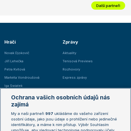
Další partneři
Hráči
Zprávy
Novak Djokovič
Aktuality
Jiří Lehečka
Tenisová Previews
Petra Kvitová
Rozhovory
Markéta Vondroušová
Express zprávy
Iga Swiatek
Marie Bouzková
Ochrana vašich osobních údajů nás
Žebříčky
Kalendář turnajů
zajímá
My a naši partneři
997
ukládáme do vašeho zařízení
Žebříček ATP (muži)
Australian Open
osobní údaje, jako jsou údaje o prohlížení nebo jedinečné
Žebříček WTA (ženy)
French Open
identifikátory, a máme k nim přístup. Výběr Souhlasím
umožňuje, aby sledovací technologie podporovaly účely
Sázkařský žebříček
Wimbledon