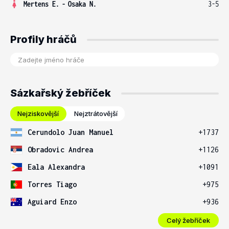
Mertens E.
-
Osaka N.
3-5
Profily hráčů
Sázkařský žebříček
Nejziskovější
Nejztrátovější
Cerundolo Juan Manuel
+1737
Obradovic Andrea
+1126
Eala Alexandra
+1091
Torres Tiago
+975
Aguiard Enzo
+936
Celý žebříček