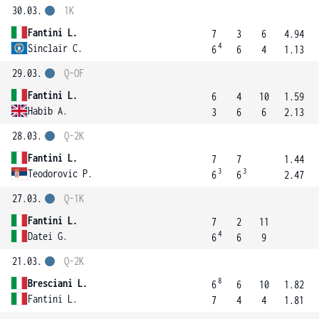
30.03.
1K
Fantini L.
7
3
6
4.94
4
Sinclair C.
6
6
4
1.13
29.03.
Q-OF
Fantini L.
6
4
10
1.59
Habib A.
3
6
6
2.13
28.03.
Q-2K
Fantini L.
7
7
1.44
3
3
Teodorovic P.
6
6
2.47
27.03.
Q-1K
Fantini L.
7
2
11
4
Datei G.
6
6
9
21.03.
Q-2K
8
Bresciani L.
6
6
10
1.82
Fantini L.
7
4
4
1.81