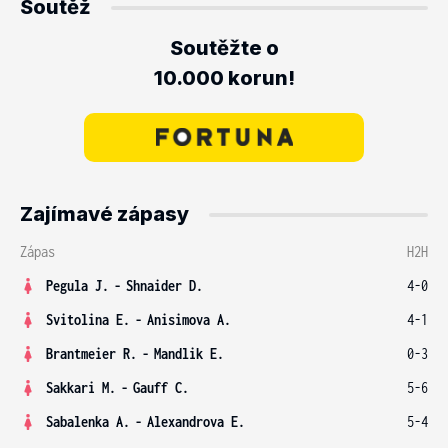
Soutěž
Soutěžte o
10.000 korun!
Zajímavé zápasy
Zápas
H2H
Pegula J.
-
Shnaider D.
4-0
Svitolina E.
-
Anisimova A.
4-1
Brantmeier R.
-
Mandlik E.
0-3
Sakkari M.
-
Gauff C.
5-6
Sabalenka A.
-
Alexandrova E.
5-4