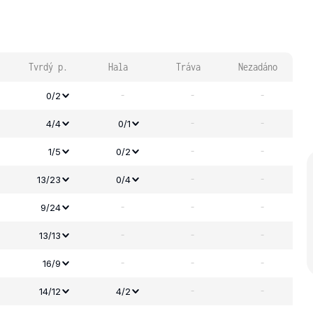
Tvrdý p.
Hala
Tráva
Nezadáno
-
-
-
0/2
-
-
4/4
0/1
-
-
1/5
0/2
-
-
13/23
0/4
-
-
-
9/24
-
-
-
13/13
-
-
-
16/9
-
-
14/12
4/2