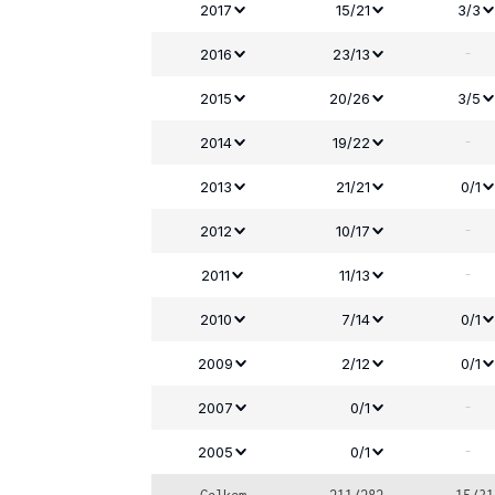
2017
15/21
3/3
-
2016
23/13
2015
20/26
3/5
-
2014
19/22
2013
21/21
0/1
-
2012
10/17
-
2011
11/13
2010
7/14
0/1
2009
2/12
0/1
-
2007
0/1
-
2005
0/1