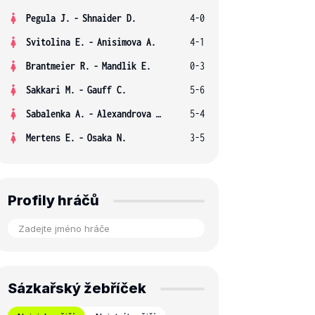
Pegula J.
-
Shnaider D.
4-0
Svitolina E.
-
Anisimova A.
4-1
Brantmeier R.
-
Mandlik E.
0-3
Sakkari M.
-
Gauff C.
5-6
Sabalenka A.
-
Alexandrova E.
5-4
Mertens E.
-
Osaka N.
3-5
Profily hráčů
Sázkařský žebříček