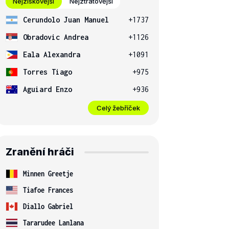
Nejziskovější
Nejztrátovější
Cerundolo Juan Manuel
+1737
Obradovic Andrea
+1126
Eala Alexandra
+1091
Torres Tiago
+975
Aguiard Enzo
+936
Celý žebříček
Zranění hráči
Minnen Greetje
Tiafoe Frances
Diallo Gabriel
Tararudee Lanlana