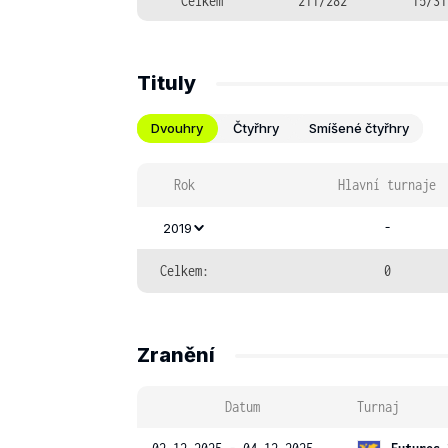
Celkem
211/282
15/31
Tituly
Dvouhry
Čtyřhry
Smíšené čtyřhry
Rok
Hlavní turnaje
-
2019
Celkem:
0
Zranění
Datum
Turnaj