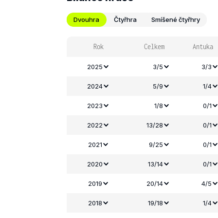
Dvouhra
Čtyřhra
Smíšené čtyřhry
Rok
Celkem
Antuka
2025
3/5
3/3
2024
5/9
1/4
2023
1/8
0/1
2022
13/28
0/1
2021
9/25
0/1
2020
13/14
0/1
2019
20/14
4/5
2018
19/18
1/4