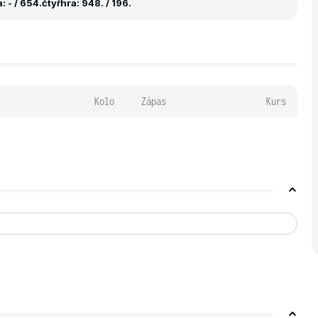
 - / 654.
čtyřhra: 948. / 196.
Kolo
Zápas
Kurs