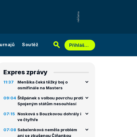
urnajů
Soutěž
Přihlášení
Expres zprávy
11:37
Menšíka čeká těžký boj o
osmifinále na Masters
09:04
Štěpánek s volbou povrchu proti
Spojeným státům nesouhlasí
07:15
Nosková s Bouzkovou dohrály i
ve čtyřhře
07:08
Sabalenková neměla problém
ani se zkušenou Číňankou