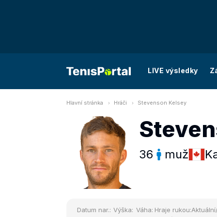
LIVE výsledky
Z
Hlavní stránka
Hráči
Stevenson Kelsey
Steven
36
muž
K
Datum nar.:
Výška:
Váha:
Hraje rukou:
Aktuální