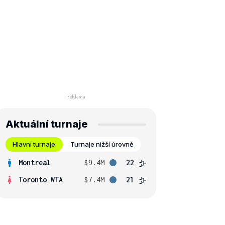
Aktuální turnaje
Hlavní turnaje
Turnaje nižší úrovně
Montreal
$9.4M
22
Toronto WTA
$7.4M
21