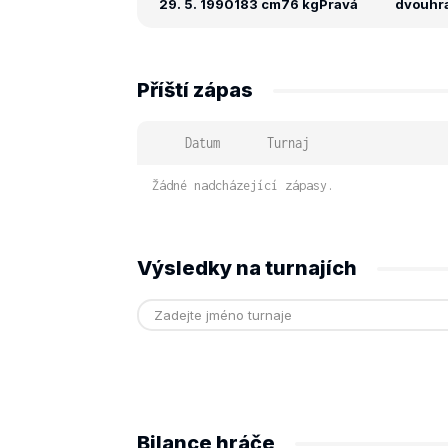
29. 5. 1990
183 cm
76 kg
Pravá
dvouhra:
Příští zápas
Datum
Turnaj
Žádné nadcházející zápasy.
Výsledky na turnajích
Bilance hráče