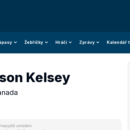
ápasy
Žebříčky
Hráči
Zprávy
Kalendář t
son Kelsey
anada
/nejvyšší umístění: