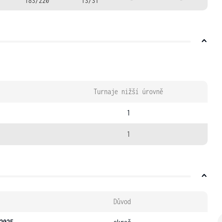
183/220
13/31
-
-
Turnaje nižší úrovně
1
1
Důvod