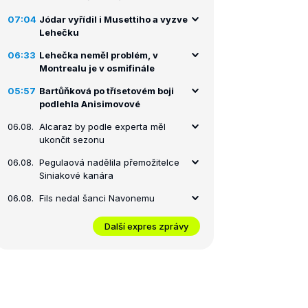
07:04
Jódar vyřídil i Musettiho a vyzve
Lehečku
06:33
Lehečka neměl problém, v
Montrealu je v osmifinále
05:57
Bartůňková po třísetovém boji
podlehla Anisimovové
06.08.
Alcaraz by podle experta měl
ukončit sezonu
06.08.
Pegulaová nadělila přemožitelce
Siniakové kanára
06.08.
Fils nedal šanci Navonemu
Další expres zprávy