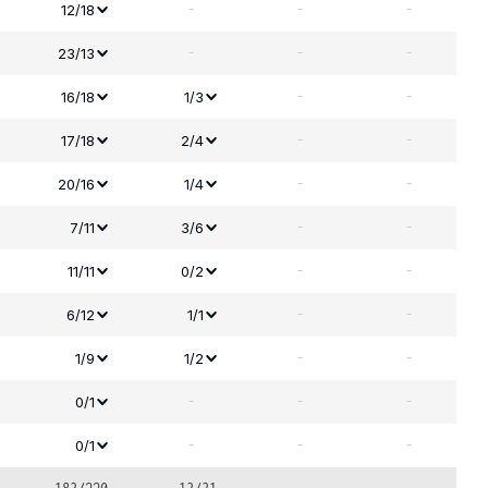
-
-
-
12/18
-
-
-
23/13
-
-
16/18
1/3
-
-
17/18
2/4
-
-
20/16
1/4
-
-
7/11
3/6
-
-
11/11
0/2
-
-
6/12
1/1
-
-
1/9
1/2
-
-
-
0/1
-
-
-
0/1