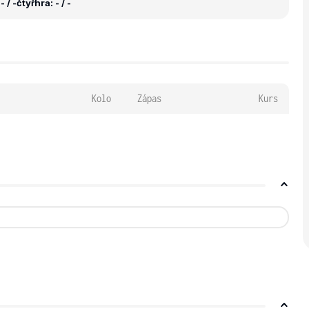
 / -
čtyřhra: - / -
Kolo
Zápas
Kurs