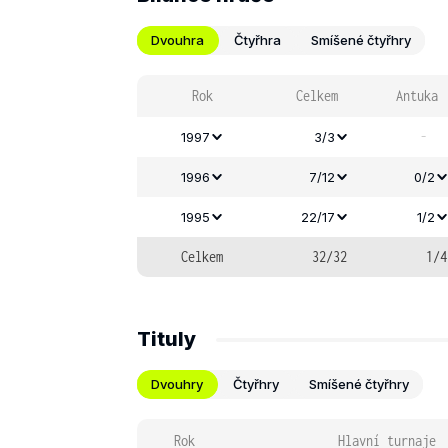
Dvouhra
Čtyřhra
Smíšené čtyřhry
Rok
Celkem
Antuka
-
1997
3/3
1996
7/12
0/2
1995
22/17
1/2
Celkem
32/32
1/4
Tituly
Dvouhry
Čtyřhry
Smíšené čtyřhry
Rok
Hlavní turnaje