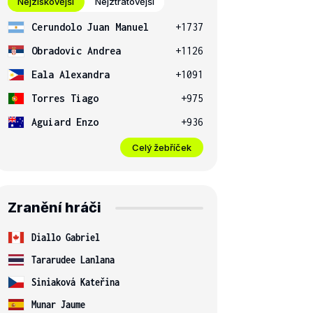
Nejziskovější
Nejztrátovější
Cerundolo Juan Manuel
+1737
Obradovic Andrea
+1126
Eala Alexandra
+1091
Torres Tiago
+975
Aguiard Enzo
+936
Celý žebříček
Zranění hráči
Diallo Gabriel
Tararudee Lanlana
Siniaková Kateřina
Munar Jaume