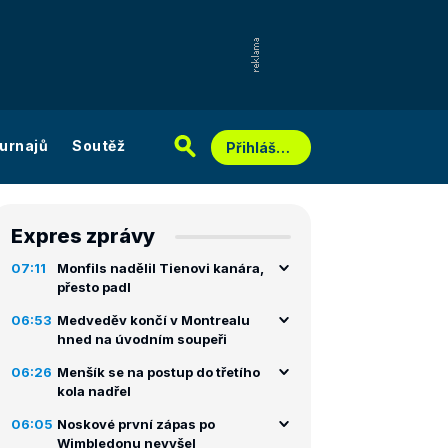
urnajů
Soutěž
Přihlášení
Expres zprávy
07:11
Monfils nadělil Tienovi kanára,
přesto padl
06:53
Medveděv končí v Montrealu
hned na úvodním soupeři
06:26
Menšík se na postup do třetího
kola nadřel
06:05
Noskové první zápas po
Wimbledonu nevyšel