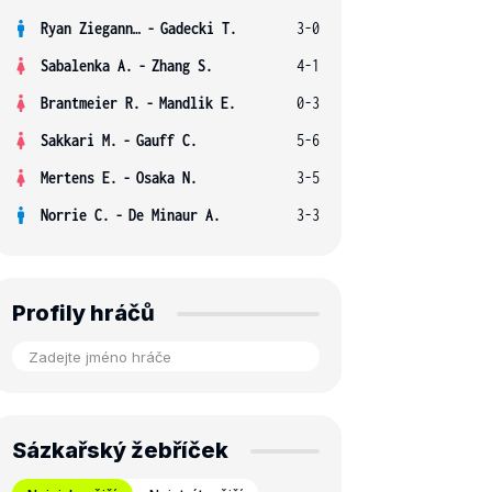
Ryan Ziegann S.
-
Gadecki T.
3-0
Sabalenka A.
-
Zhang S.
4-1
Brantmeier R.
-
Mandlik E.
0-3
Sakkari M.
-
Gauff C.
5-6
Mertens E.
-
Osaka N.
3-5
Norrie C.
-
De Minaur A.
3-3
Profily hráčů
Sázkařský žebříček