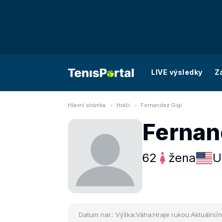
LIVE výsledky
Z
Hlavní stránka
Hráči
Fernandez Gigi
Fernan
62
žena
U
Datum nar.:
Výška:
Váha:
Hraje rukou:
Aktuální/n