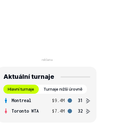
Aktuální turnaje
Hlavní turnaje
Turnaje nižší úrovně
Montreal
$9.4M
31
Toronto WTA
$7.4M
32