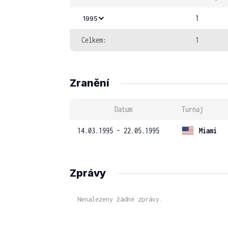
1
1995
Celkem:
1
Zranění
Datum
Turnaj
14.03.1995 - 22.05.1995
Miami
Zprávy
Nenalezeny žádné zprávy.