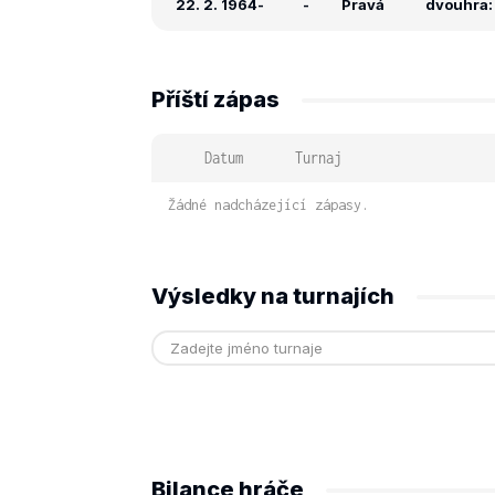
22. 2. 1964
-
-
Pravá
dvouhra: -
Příští zápas
Datum
Turnaj
Žádné nadcházející zápasy.
Výsledky na turnajích
Bilance hráče