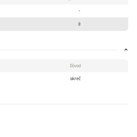
-
0
Důvod
skreč