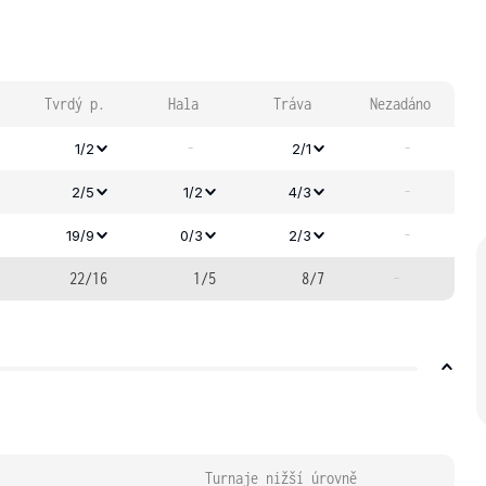
Tvrdý p.
Hala
Tráva
Nezadáno
-
-
1/2
2/1
-
2/5
1/2
4/3
-
19/9
0/3
2/3
22/16
1/5
8/7
-
Turnaje nižší úrovně