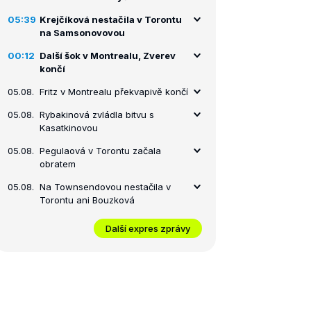
05:39
Krejčíková nestačila v Torontu
na Samsonovovou
00:12
Další šok v Montrealu, Zverev
končí
05.08.
Fritz v Montrealu překvapivě končí
05.08.
Rybakinová zvládla bitvu s
Kasatkinovou
05.08.
Pegulaová v Torontu začala
obratem
05.08.
Na Townsendovou nestačila v
Torontu ani Bouzková
Další expres zprávy