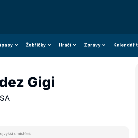
ápasy
Žebříčky
Hráči
Zprávy
Kalendář t
dez Gigi
SA
ejvyšší umístění: