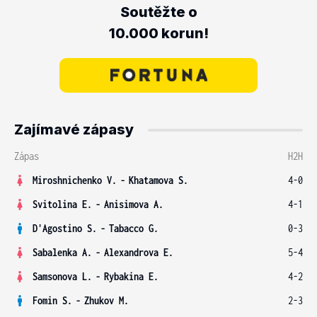
Soutěžte o
10.000 korun!
Zajímavé zápasy
Zápas
H2H
Miroshnichenko V.
-
Khatamova S.
4-0
Svitolina E.
-
Anisimova A.
4-1
D'Agostino S.
-
Tabacco G.
0-3
Sabalenka A.
-
Alexandrova E.
5-4
Samsonova L.
-
Rybakina E.
4-2
Fomin S.
-
Zhukov M.
2-3