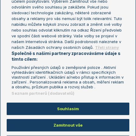
účelem poskytování. Výběrem Zamítnout vše nebo
odvoláním svého souhlasu je zakážete. Pokud jsou
Turnaj mistrů
sledovací technologie zakázány, některé zobrazené
Turnaj mistryň
obsahy a reklamy pro vás nemusí být tolik relevantní. Tuto
Aktualní trendy
nabídku můžete kdykoli znovu zobrazit a změnit své volby
nebo souhlas odvolat kliknutím na odkaz Řízení předvoleb
ve spodní části webové stránky. Vaše volby se projeví v
Fotbalové přestupy
našem Internetová stránka. Další podrobnosti naleznete v
Livesport Daily
našich Zásadách ochrany osobních údajů.
Třetí strany
Společně s našimi partnery zpracováváme údaje s
LS Prague Open
tímto cílem:
Používání přesných údajů o zeměpisné poloze . Aktivní
vyhledávání identifikačních údajů v rámci specifických
vlastností zařízení . Ukládání a/nebo přístup k informacím v
Podmínky užití
Nastavení soukromí
zařízení . Personalizovaná reklama a obsah, měření reklam
GDPR a žurnalistika
Reklama
a obsahu, průzkum publika a rozvoj služeb .
Informace o zpracování osobních
Kontakt
Seznam partnerů (dodavatelů)
údajů
Tiráž
Souhlasím
Copyright © 2008-2026 TenisPortal.cz. Využíváme zpravodajství ČTK.
Zamítnout vše