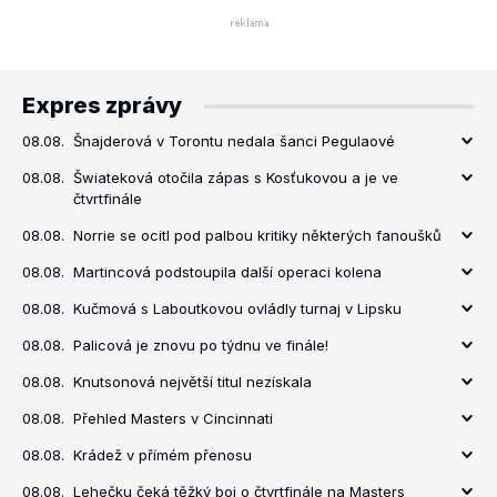
Expres zprávy
08.08.
Šnajderová v Torontu nedala šanci Pegulaové
08.08.
Šwiateková otočila zápas s Kosťukovou a je ve
čtvrtfinále
08.08.
Norrie se ocitl pod palbou kritiky některých fanoušků
08.08.
Martincová podstoupila další operaci kolena
08.08.
Kučmová s Laboutkovou ovládly turnaj v Lipsku
08.08.
Palicová je znovu po týdnu ve finále!
08.08.
Knutsonová největší titul nezískala
08.08.
Přehled Masters v Cincinnati
08.08.
Krádež v přímém přenosu
08.08.
Lehečku čeká těžký boj o čtvrtfinále na Masters