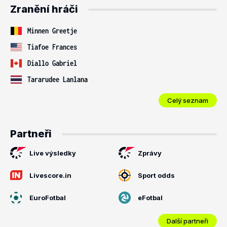
Zranění hráči
Minnen Greetje
Tiafoe Frances
Diallo Gabriel
Tararudee Lanlana
Celý seznam
Partneři
Live výsledky
Zprávy
Livescore.in
Sport odds
EuroFotbal
eFotbal
Další partneři