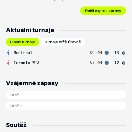
Další expres zprávy
Aktuální turnaje
Hlavní turnaje
Turnaje nižší úrovně
Montreal
$9.4M
13
Toronto WTA
$7.4M
12
Vzájemné zápasy
Soutěž