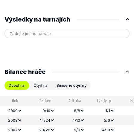
Výsledky na turnajích
Bilance hráče
Dvouhra
Čtyřhra
Smíšené čtyřhry
Rok
Celkem
Antuka
Tvrdý p.
H
2009
9/10
8/8
1/1
2008
14/24
4/10
5/6
2007
28/26
9/9
14/10