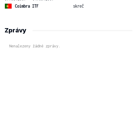
Coimbra ITF
skreč
Zprávy
Nenalezeny žádné zprávy.