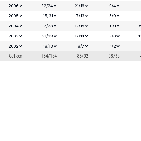
2006
32/24
21/16
9/4
2005
15/31
7/13
5/9
2004
17/28
12/15
0/1
2003
31/28
17/14
3/0
1
2002
18/13
8/7
1/2
Celkem
164/184
86/92
38/33