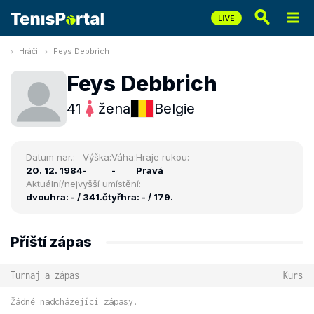
Hráči
Feys Debbrich
Feys Debbrich
41
žena
Belgie
Datum nar.:
Výška:
Váha:
Hraje rukou:
20. 12. 1984
-
-
Pravá
Aktuální/nejvyšší umístění:
dvouhra: - / 341.
čtyřhra: - / 179.
Příští zápas
Turnaj a zápas
Kurs
Žádné nadcházející zápasy.