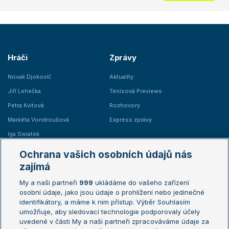
Hráči
Zprávy
Novak Djokovič
Aktuality
Jiří Lehečka
Tenisová Previews
Petra Kvitová
Rozhovory
Markéta Vondroušová
Express zprávy
Iga Swiatek
Marie Bouzková
Ochrana vašich osobních údajů nás
Žebříčky
Kalendář turnajů
zajímá
My a naši partneři
999
ukládáme do vašeho zařízení
Žebříček ATP (muži)
Australian Open
osobní údaje, jako jsou údaje o prohlížení nebo jedinečné
Žebříček WTA (ženy)
French Open
identifikátory, a máme k nim přístup. Výběr Souhlasím
umožňuje, aby sledovací technologie podporovaly účely
Sázkařský žebříček
Wimbledon
uvedené v části My a naši partneři zpracováváme údaje za
US Open