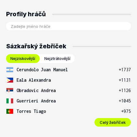
Profily hráčů
Sázkařský žebříček
Nejziskovější
Nejztrátovější
Cerundolo Juan Manuel
+1737
Eala Alexandra
+1131
Obradovic Andrea
+1126
Guerrieri Andrea
+1045
Torres Tiago
+975
Celý žebříček