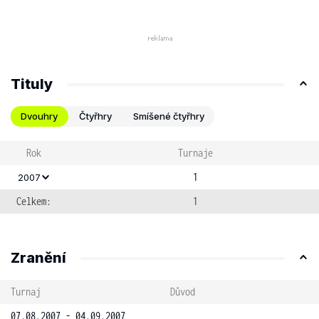
Tituly
Dvouhry
Čtyřhry
Smíšené čtyřhry
Rok
Turnaje
1
2007
Celkem:
1
Zranění
Turnaj
Důvod
07.08.2007 - 04.09.2007