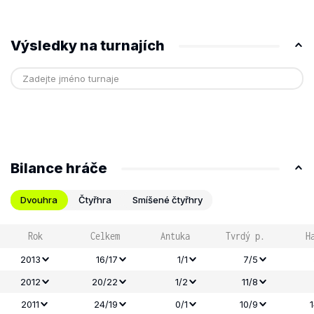
Výsledky na turnajích
Bilance hráče
Dvouhra
Čtyřhra
Smíšené čtyřhry
Rok
Celkem
Antuka
Tvrdý p.
H
2013
16/17
1/1
7/5
2012
20/22
1/2
11/8
2011
24/19
0/1
10/9