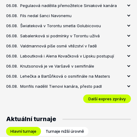
06.08.
Pegulaová nadělila přemožitelce Siniakové kanára
06.08.
Fils nedal šanci Navonemu
06.08.
Šwiateková v Torontu smetla Golubicovou
06.08.
Sabalenková si podmínky v Torontu užívá
06.08.
Valdmannová píše osmé vítězství v řadě
06.08.
Laboutková i Alena Kovačková v Lipsku postupují
06.08.
Knutsonová je ve Varšavě v semifinále
06.08.
Lehečka a Bartůňková o osmifinále na Masters
06.08.
Monfils nadělil Tienovi kanára, přesto padl
Další expres zprávy
Aktuální turnaje
Hlavní turnaje
Turnaje nižší úrovně