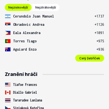
Nejziskovější
Nejztrátovější
Cerundolo Juan Manuel
+1737
Obradovic Andrea
+1126
Eala Alexandra
+1091
Torres Tiago
+975
Aguiard Enzo
+936
Celý žebříček
Zranění hráči
Tiafoe Frances
Diallo Gabriel
Tararudee Lanlana
Siniaková Kateřina