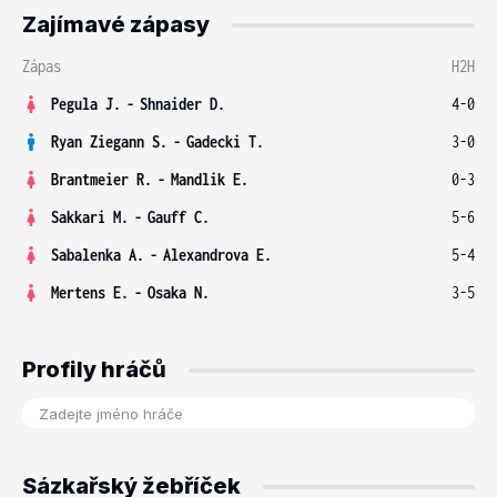
Zajímavé zápasy
Zápas
H2H
Pegula J.
-
Shnaider D.
4-0
Ryan Ziegann S.
-
Gadecki T.
3-0
Brantmeier R.
-
Mandlik E.
0-3
Sakkari M.
-
Gauff C.
5-6
Sabalenka A.
-
Alexandrova E.
5-4
Mertens E.
-
Osaka N.
3-5
Profily hráčů
Sázkařský žebříček