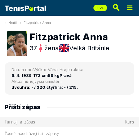
Hráči
Fitzpatrick Anna
Fitzpatrick Anna
37
žena
Velká Británie
Datum nar.:
Výška:
Váha:
Hraje rukou:
6. 4. 1989
173 cm
58 kg
Pravá
Aktuální/nejvyšší umístění:
dvouhra: - / 320.
čtyřhra: - / 215.
Příští zápas
Turnaj a zápas
Kurs
Žádné nadcházející zápasy.