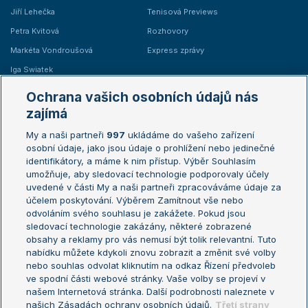
Jiří Lehečka
Tenisová Previews
Petra Kvitová
Rozhovory
Markéta Vondroušová
Express zprávy
Iga Swiatek
Marie Bouzková
Ochrana vašich osobních údajů nás
Žebříčky
Kalendář turnajů
zajímá
My a naši partneři
997
ukládáme do vašeho zařízení
Žebříček ATP (muži)
Australian Open
osobní údaje, jako jsou údaje o prohlížení nebo jedinečné
Žebříček WTA (ženy)
French Open
identifikátory, a máme k nim přístup. Výběr Souhlasím
umožňuje, aby sledovací technologie podporovaly účely
Sázkařský žebříček
Wimbledon
uvedené v části My a naši partneři zpracováváme údaje za
US Open
účelem poskytování. Výběrem Zamítnout vše nebo
odvoláním svého souhlasu je zakážete. Pokud jsou
Turnaj mistrů
sledovací technologie zakázány, některé zobrazené
Turnaj mistryň
obsahy a reklamy pro vás nemusí být tolik relevantní. Tuto
Aktualní trendy
nabídku můžete kdykoli znovu zobrazit a změnit své volby
nebo souhlas odvolat kliknutím na odkaz Řízení předvoleb
ve spodní části webové stránky. Vaše volby se projeví v
Fotbalové přestupy
našem Internetová stránka. Další podrobnosti naleznete v
Livesport Daily
našich Zásadách ochrany osobních údajů.
Třetí strany