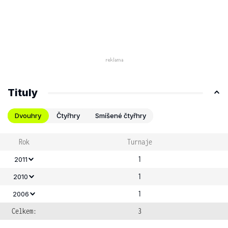
Tituly
Dvouhry
Čtyřhry
Smíšené čtyřhry
Rok
Turnaje
1
2011
1
2010
1
2006
Celkem:
3