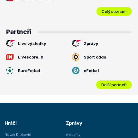
Celý seznam
Partneři
Live výsledky
Zprávy
Livescore.in
Sport odds
EuroFotbal
eFotbal
Další partneři
Hráči
Zprávy
Novak Djokovič
Aktuality