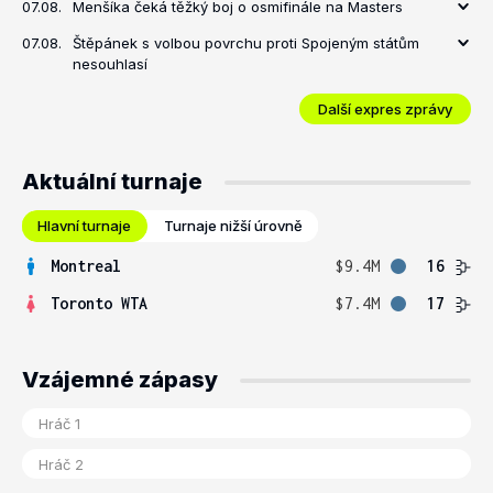
07.08.
Menšíka čeká těžký boj o osmifinále na Masters
07.08.
Štěpánek s volbou povrchu proti Spojeným státům
nesouhlasí
Další expres zprávy
Aktuální turnaje
Hlavní turnaje
Turnaje nižší úrovně
Montreal
$9.4M
16
Toronto WTA
$7.4M
17
Vzájemné zápasy