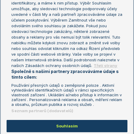
Žebříček WTA (ženy)
French Open
identifikátory, a máme k nim přístup. Výběr Souhlasím
umožňuje, aby sledovací technologie podporovaly účely
Sázkařský žebříček
Wimbledon
uvedené v části My a naši partneři zpracováváme údaje za
US Open
účelem poskytování. Výběrem Zamítnout vše nebo
odvoláním svého souhlasu je zakážete. Pokud jsou
Turnaj mistrů
sledovací technologie zakázány, některé zobrazené
Turnaj mistryň
obsahy a reklamy pro vás nemusí být tolik relevantní. Tuto
Aktualní trendy
nabídku můžete kdykoli znovu zobrazit a změnit své volby
nebo souhlas odvolat kliknutím na odkaz Řízení předvoleb
ve spodní části webové stránky. Vaše volby se projeví v
Fotbalové přestupy
našem Internetová stránka. Další podrobnosti naleznete v
Livesport Daily
našich Zásadách ochrany osobních údajů.
Třetí strany
Společně s našimi partnery zpracováváme údaje s
LS Prague Open
tímto cílem:
Používání přesných údajů o zeměpisné poloze . Aktivní
vyhledávání identifikačních údajů v rámci specifických
vlastností zařízení . Ukládání a/nebo přístup k informacím v
Podmínky užití
Nastavení soukromí
zařízení . Personalizovaná reklama a obsah, měření reklam
GDPR a žurnalistika
Reklama
a obsahu, průzkum publika a rozvoj služeb .
Informace o zpracování osobních
Kontakt
Seznam partnerů (dodavatelů)
údajů
Tiráž
Souhlasím
Copyright © 2008-2026 TenisPortal.cz. Využíváme zpravodajství ČTK.