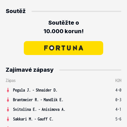
Soutěž
Soutěžte o
10.000 korun!
Zajímavé zápasy
Zápas
H2H
Pegula J.
-
Shnaider D.
4-0
Brantmeier R.
-
Mandlik E.
0-3
Svitolina E.
-
Anisimova A.
4-1
Sakkari M.
-
Gauff C.
5-6