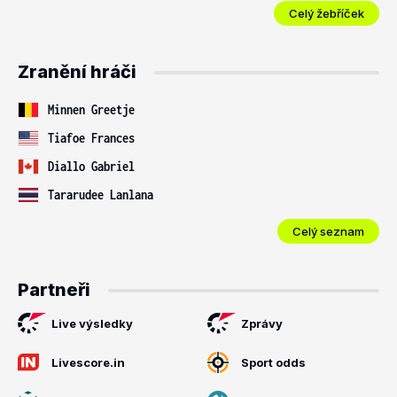
Celý žebříček
Zranění hráči
Minnen Greetje
Tiafoe Frances
Diallo Gabriel
Tararudee Lanlana
Celý seznam
Partneři
Live výsledky
Zprávy
Livescore.in
Sport odds