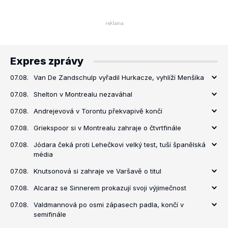
Expres zprávy
07.08.
Van De Zandschulp vyřadil Hurkacze, vyhlíží Menšíka
07.08.
Shelton v Montrealu nezaváhal
07.08.
Andrejevová v Torontu překvapivě končí
07.08.
Griekspoor si v Montrealu zahraje o čtvrtfinále
07.08.
Jódara čeká proti Lehečkovi velký test, tuší španělská
média
07.08.
Knutsonová si zahraje ve Varšavě o titul
07.08.
Alcaraz se Sinnerem prokazují svoji výjimečnost
07.08.
Valdmannová po osmi zápasech padla, končí v
semifinále