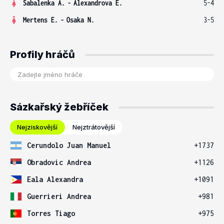
Sabalenka A.
-
Alexandrova E.
5-4
Mertens E.
-
Osaka N.
3-5
Profily hráčů
Sázkařský žebříček
Nejziskovější
Nejztrátovější
Cerundolo Juan Manuel
+1737
Obradovic Andrea
+1126
Eala Alexandra
+1091
Guerrieri Andrea
+981
Torres Tiago
+975