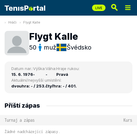
Hráči
Flygt Kalle
Flygt Kalle
50
muž
Švédsko
Datum nar.:
Výška:
Váha:
Hraje rukou:
15. 6. 1976
-
-
Pravá
Aktuální/nejvyšší umístění:
dvouhra: - / 253.
čtyřhra: - / 401.
Příští zápas
Turnaj a zápas
Kurs
Žádné nadcházející zápasy.