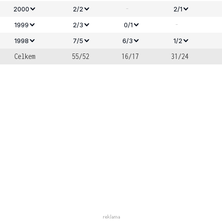
-
2000
2/2
2/1
-
1999
2/3
0/1
1998
7/5
6/3
1/2
Celkem
55/52
16/17
31/24