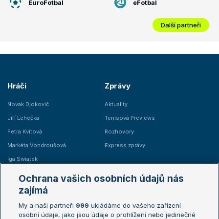
EuroFotbal
eFotbal
Další partneři
Hráči
Zprávy
Novak Djokovič
Aktuality
Jiří Lehečka
Tenisová Previews
Petra Kvitová
Rozhovory
Markéta Vondroušová
Express zprávy
Iga Swiatek
Marie Bouzková
Ochrana vašich osobních údajů nás
Žebříčky
Kalendář turnajů
zajímá
My a naši partneři
999
ukládáme do vašeho zařízení
Žebříček ATP (muži)
Australian Open
osobní údaje, jako jsou údaje o prohlížení nebo jedinečné