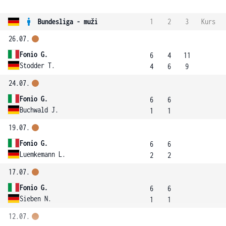
Bundesliga - muži
1
2
3
Kurs
26.07.
Fonio G.
6
4
11
Stodder T.
4
6
9
24.07.
Fonio G.
6
6
Buchwald J.
1
1
19.07.
Fonio G.
6
6
Luemkemann L.
2
2
17.07.
Fonio G.
6
6
Sieben N.
1
1
12.07.