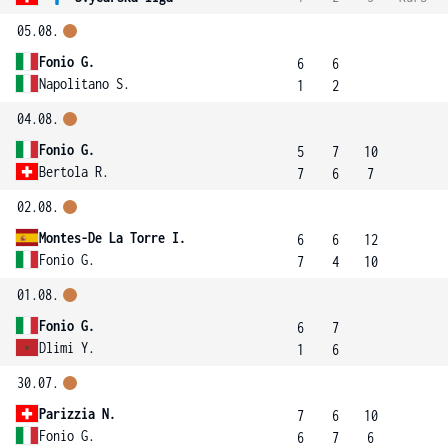
05.08.
Fonio G.
6
6
Napolitano S.
1
2
04.08.
Fonio G.
5
7
10
Bertola R.
7
6
7
02.08.
Montes-De La Torre I.
6
6
12
Fonio G.
7
4
10
01.08.
Fonio G.
6
7
Dlimi Y.
1
6
30.07.
Parizzia N.
7
6
10
Fonio G.
6
7
6