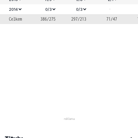
-
2014
0/3
0/3
Celkem
386/275
297/213
71/47