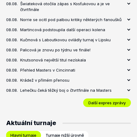
08.08.
Šwiateková otočila zápas s Kosťukovou a je ve
čtvrtfinále
08.08.
Norrie se ocitl pod palbou kritiky některých fanoušků
08.08.
Martincová podstoupila další operaci kolena
08.08.
Kučmová s Laboutkovou ovládly turnaj v Lipsku
08.08.
Palicová je znovu po týdnu ve finále!
08.08.
Knutsonová největší titul nezískala
08.08.
Přehled Masters v Cincinnati
08.08.
Krádež v přímém přenosu
08.08.
Lehečku čeká těžký boj o čtvrtfinále na Masters
Další expres zprávy
Aktuální turnaje
Hlavní turnaje
Turnaje nižší úrovně