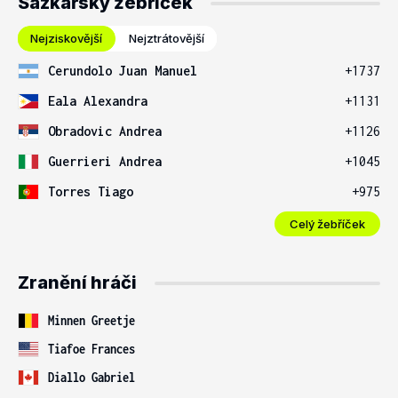
Sázkařský žebříček
Nejziskovější
Nejztrátovější
Cerundolo Juan Manuel
+1737
Eala Alexandra
+1131
Obradovic Andrea
+1126
Guerrieri Andrea
+1045
Torres Tiago
+975
Celý žebříček
Zranění hráči
Minnen Greetje
Tiafoe Frances
Diallo Gabriel