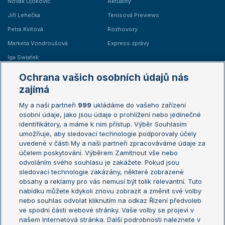
Novak Djokovič
Aktuality
Jiří Lehečka
Tenisová Previews
Petra Kvitová
Rozhovory
Markéta Vondroušová
Express zprávy
Iga Swiatek
Marie Bouzková
Ochrana vašich osobních údajů nás
Žebříčky
Kalendář turnajů
zajímá
My a naši partneři
999
ukládáme do vašeho zařízení
Žebříček ATP (muži)
Australian Open
osobní údaje, jako jsou údaje o prohlížení nebo jedinečné
Žebříček WTA (ženy)
French Open
identifikátory, a máme k nim přístup. Výběr Souhlasím
umožňuje, aby sledovací technologie podporovaly účely
Sázkařský žebříček
Wimbledon
uvedené v části My a naši partneři zpracováváme údaje za
US Open
účelem poskytování. Výběrem Zamítnout vše nebo
odvoláním svého souhlasu je zakážete. Pokud jsou
Turnaj mistrů
sledovací technologie zakázány, některé zobrazené
Turnaj mistryň
obsahy a reklamy pro vás nemusí být tolik relevantní. Tuto
Aktualní trendy
nabídku můžete kdykoli znovu zobrazit a změnit své volby
nebo souhlas odvolat kliknutím na odkaz Řízení předvoleb
ve spodní části webové stránky. Vaše volby se projeví v
Fotbalové přestupy
našem Internetová stránka. Další podrobnosti naleznete v
Livesport Daily