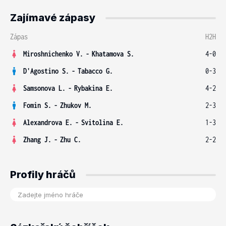
Zajímavé zápasy
Zápas
H2H
Miroshnichenko V.
-
Khatamova S.
4-0
D'Agostino S.
-
Tabacco G.
0-3
Samsonova L.
-
Rybakina E.
4-2
Fomin S.
-
Zhukov M.
2-3
Alexandrova E.
-
Svitolina E.
1-3
Zhang J.
-
Zhu C.
2-2
Profily hráčů