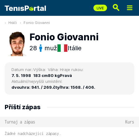
Hráči
Fonio Giovanni
Fonio Giovanni
28
muž
Itálie
Datum nar.:
Výška:
Váha:
Hraje rukou:
7. 5. 1998
183 cm
80 kg
Pravá
Aktuální/nejvyšší umístění:
dvouhra: 941. / 269.
čtyřhra: 1568. / 406.
Příští zápas
Turnaj a zápas
Kurs
Žádné nadcházející zápasy.