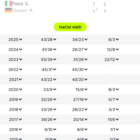
Fonio G.
7
6
4
Stenzer M.
6
4
Načíst další
2025
43/28
34/23
6/3
2024
41/36
29/27
12/8
2023
55/39
31/26
22/12
-
2022
45/31
45/30
-
2021
43/22
40/20
2020
23/9
15/6
8/3
2019
32/26
27/19
5/7
2018
33/26
28/22
3/3
2017
39/26
20/14
11/6
2016
9/10
8/9
1/1
2015
11/9
9/8
2/1