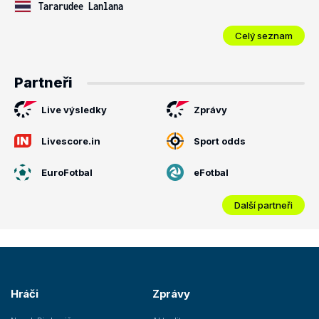
Tararudee Lanlana
Celý seznam
Partneři
Live výsledky
Zprávy
Livescore.in
Sport odds
EuroFotbal
eFotbal
Další partneři
Hráči
Zprávy