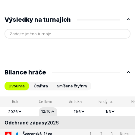
Výsledky na turnajích
Bilance hráče
Dvouhra
Čtyřhra
Smíšené čtyřhry
Rok
Celkem
Antuka
Tvrdý p.
H
12/10
2026
11/6
1/3
Odehrané zápasy
2026
Švýcarská liga
1
2
3
Kurs