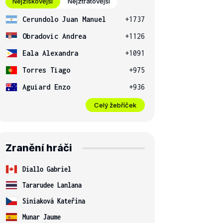
Nejziskovější
Nejztrátovější
Cerundolo Juan Manuel
+1737
Obradovic Andrea
+1126
Eala Alexandra
+1091
Torres Tiago
+975
Aguiard Enzo
+936
Celý žebříček
Zranění hráči
Diallo Gabriel
Tararudee Lanlana
Siniaková Kateřina
Munar Jaume