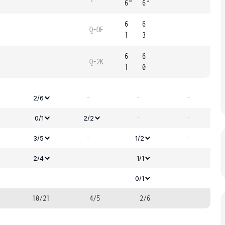
8
5
6
6
6
6
Q-OF
1
3
6
6
Q-2K
1
0
-
-
-
2/6
-
-
0/1
2/2
-
-
3/5
1/2
-
-
2/4
1/1
-
-
-
0/1
10/21
4/5
2/6
-