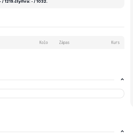
 / 1219.
čtyřhra: - / 1032.
Kolo
Zápas
Kurs