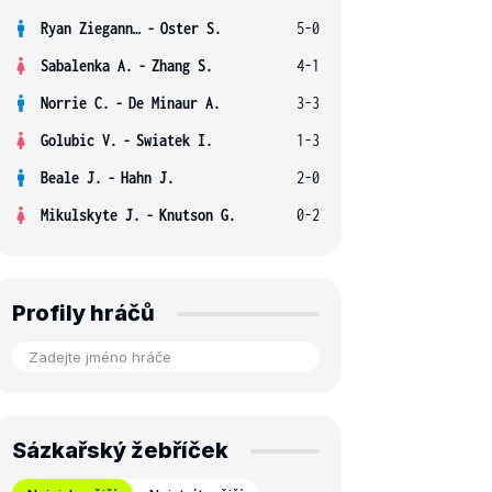
Ryan Ziegann S.
-
Oster S.
5-0
Sabalenka A.
-
Zhang S.
4-1
Norrie C.
-
De Minaur A.
3-3
Golubic V.
-
Swiatek I.
1-3
Beale J.
-
Hahn J.
2-0
Mikulskyte J.
-
Knutson G.
0-2
Profily hráčů
Sázkařský žebříček