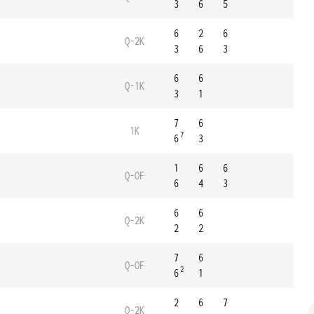
3
6
5
6
2
6
Q-2K
3
6
3
6
6
Q-1K
3
1
7
6
1K
7
6
3
1
6
6
Q-OF
6
4
3
6
6
Q-2K
2
2
7
6
Q-OF
2
6
1
2
6
7
Q-2K