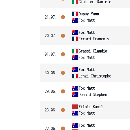
Giuliani Daniele
Dupuy Yann
21.07.
Fox Matt
Fox Matt
20.07.
Errard Francois
Grassi Claudio
01.07.
Fox Matt
Fox Matt
30.06.
Lenzi Christophe
Fox Matt
29.06.
Donald Stephen
Filali Kamil
23.06.
Fox Matt
Fox Matt
22.06.