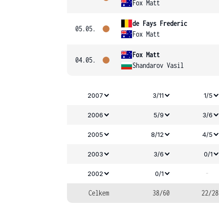
Fox Matt
de Fays Frederic
05.05.
Fox Matt
Fox Matt
04.05.
Shandarov Vasil
2007
3/11
1/5
2006
5/9
3/6
2005
8/12
4/5
2003
3/6
0/1
-
2002
0/1
Celkem
38/60
22/28