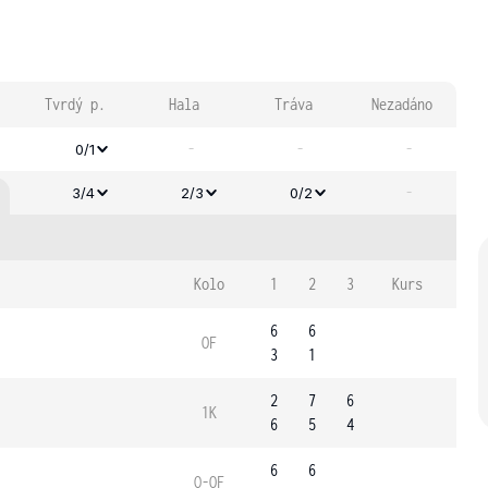
Tvrdý p.
Hala
Tráva
Nezadáno
-
-
-
0/1
-
3/4
2/3
0/2
Kolo
1
2
3
Kurs
6
6
OF
3
1
2
7
6
1K
6
5
4
6
6
Q-OF