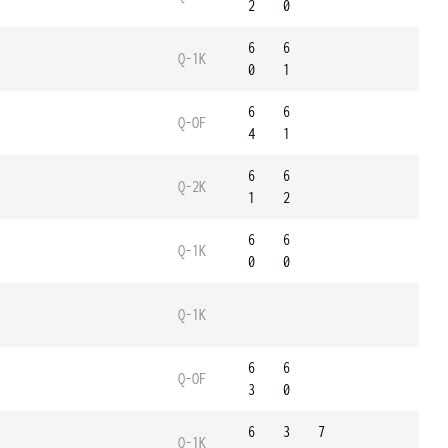
2
0
6
6
Q-1K
0
1
6
6
Q-OF
4
1
6
6
Q-2K
1
2
6
6
Q-1K
0
0
Q-1K
6
6
Q-OF
3
0
6
3
7
Q-1K