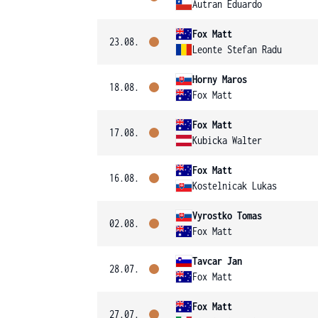
Autran Eduardo
Fox Matt
23.08.
Leonte Stefan Radu
Horny Maros
18.08.
Fox Matt
Fox Matt
17.08.
Kubicka Walter
Fox Matt
16.08.
Kostelnicak Lukas
Vyrostko Tomas
02.08.
Fox Matt
Tavcar Jan
28.07.
Fox Matt
Fox Matt
27.07.