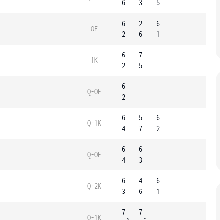
6
3
5
6
2
6
OF
2
6
1
6
7
1K
2
5
6
Q-OF
2
6
5
6
Q-1K
4
7
2
6
6
Q-OF
4
3
6
4
6
Q-2K
3
6
1
7
7
Q-1K