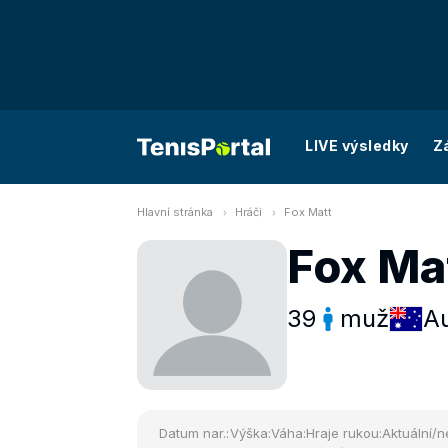
LIVE výsledky
Z
Hlavní stránka
Hráči
Fox Matt
Fox Ma
39
muž
Au
Datum nar.:
Výška:
Váha:
Hraje rukou:
Aktuální/n