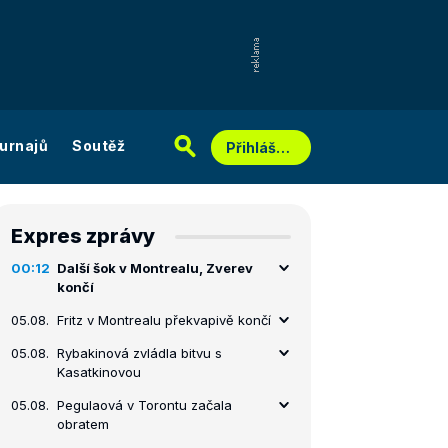
urnajů
Soutěž
Přihlášení
Expres zprávy
00:12
Další šok v Montrealu, Zverev
končí
05.08.
Fritz v Montrealu překvapivě končí
05.08.
Rybakinová zvládla bitvu s
Kasatkinovou
05.08.
Pegulaová v Torontu začala
obratem