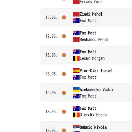
Erramy Omar
Ziadi Mehdi
18.06.
Fox Matt
Fox Matt
17.06.
Benhamou Mehdi
Fox Matt
16.06.
Lesur Morgan
Vior-Diaz Israel
08.06.
Fox Matt
Alekseenko Vadim
19.05.
Fox Matt
Fox Matt
18.05.
Dierckx Marco
Bubnic Nikola
10.05.