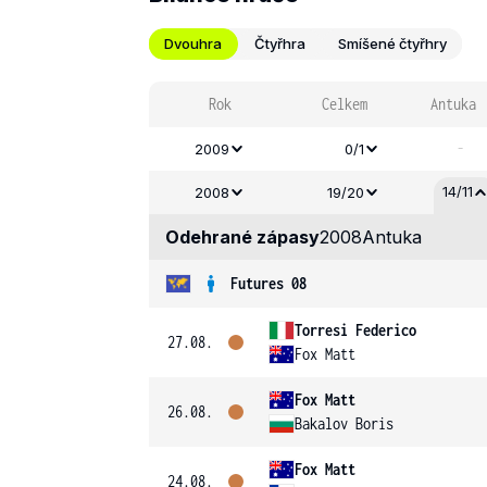
Dvouhra
Čtyřhra
Smíšené čtyřhry
Rok
Celkem
Antuka
-
2009
0/1
14/11
2008
19/20
Odehrané zápasy
2008
Antuka
Futures 08
Torresi Federico
27.08.
Fox Matt
Fox Matt
26.08.
Bakalov Boris
Fox Matt
24.08.