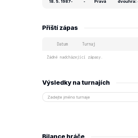
18. 5. 1987
-
-
Pravá
dvouhra: -
Příští zápas
Datum
Turnaj
Žádné nadcházející zápasy.
Výsledky na turnajích
Bilance hráče