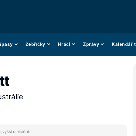
ápasy
Žebříčky
Hráči
Zprávy
Kalendář t
tt
strálie
ejvyšší umístění: