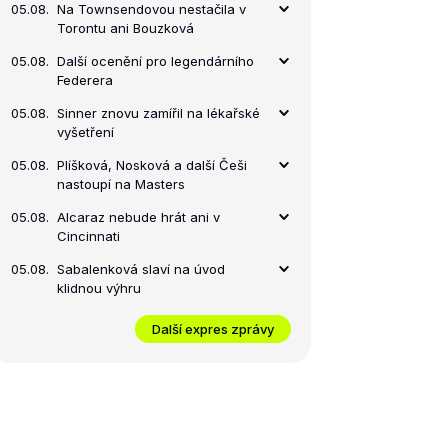
05.08.
Na Townsendovou nestačila v
Torontu ani Bouzková
05.08.
Další ocenění pro legendárního
Federera
05.08.
Sinner znovu zamířil na lékařské
vyšetření
05.08.
Plíšková, Nosková a další Češi
nastoupí na Masters
05.08.
Alcaraz nebude hrát ani v
Cincinnati
05.08.
Sabalenková slaví na úvod
klidnou výhru
Další expres zprávy