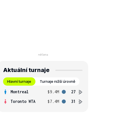
Aktuální turnaje
Hlavní turnaje
Turnaje nižší úrovně
Montreal
$9.4M
27
Toronto WTA
$7.4M
31