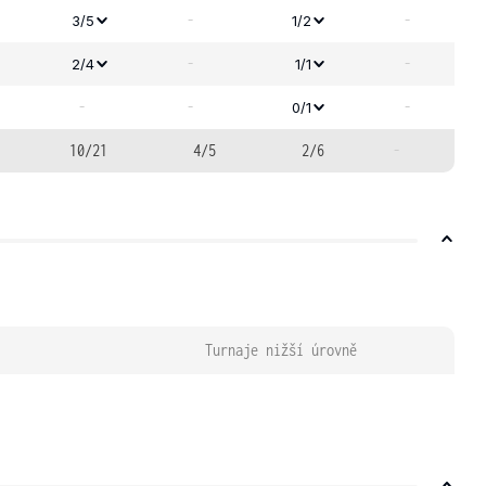
-
-
3/5
1/2
-
-
2/4
1/1
-
-
-
0/1
10/21
4/5
2/6
-
Turnaje nižší úrovně