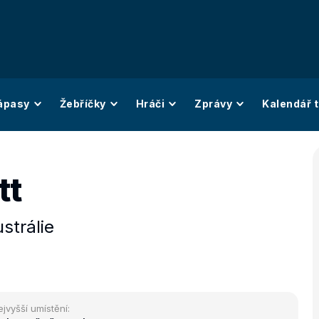
ápasy
Žebříčky
Hráči
Zprávy
Kalendář t
tt
strálie
ejvyšší umístění: