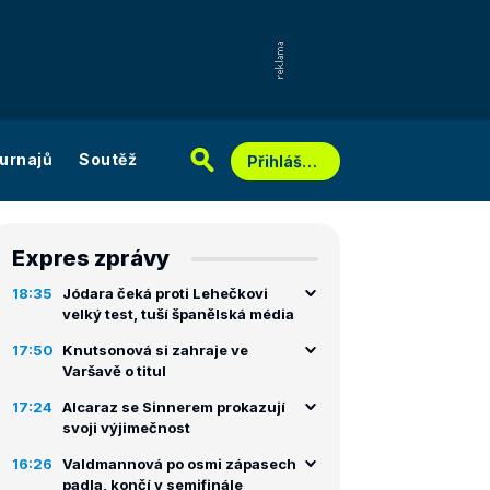
urnajů
Soutěž
Přihlášení
Expres zprávy
18:35
Jódara čeká proti Lehečkovi
velký test, tuší španělská média
17:50
Knutsonová si zahraje ve
Varšavě o titul
17:24
Alcaraz se Sinnerem prokazují
svoji výjimečnost
16:26
Valdmannová po osmi zápasech
padla, končí v semifinále