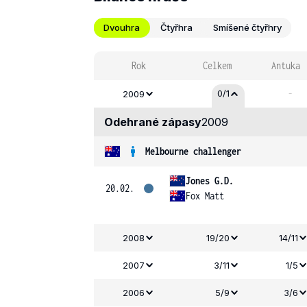
Dvouhra
Čtyřhra
Smíšené čtyřhry
Rok
Celkem
Antuka
-
0/1
2009
Odehrané zápasy
2009
Melbourne challenger
Jones G.D.
20.02.
Fox Matt
2008
19/20
14/11
2007
3/11
1/5
2006
5/9
3/6