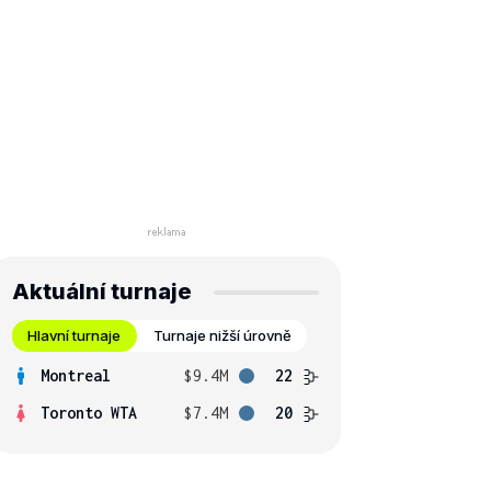
Aktuální turnaje
Hlavní turnaje
Turnaje nižší úrovně
Montreal
$9.4M
22
Toronto WTA
$7.4M
20