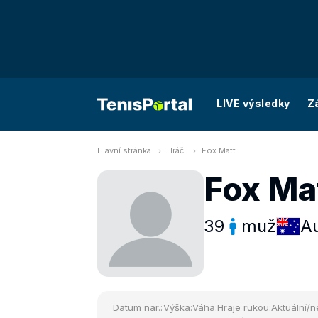
LIVE výsledky
Z
Hlavní stránka
Hráči
Fox Matt
Fox Ma
39
muž
Au
Datum nar.:
Výška:
Váha:
Hraje rukou:
Aktuální/n