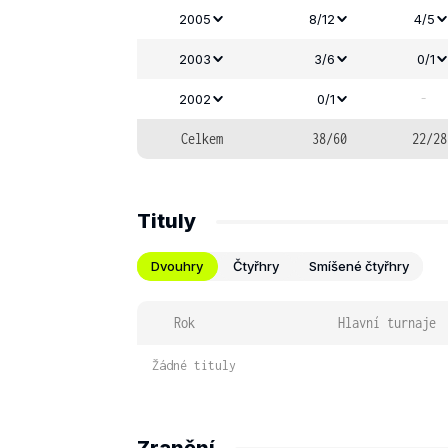
2005
8/12
4/5
2003
3/6
0/1
-
2002
0/1
Celkem
38/60
22/28
Tituly
Dvouhry
Čtyřhry
Smíšené čtyřhry
Rok
Hlavní turnaje
Žádné tituly