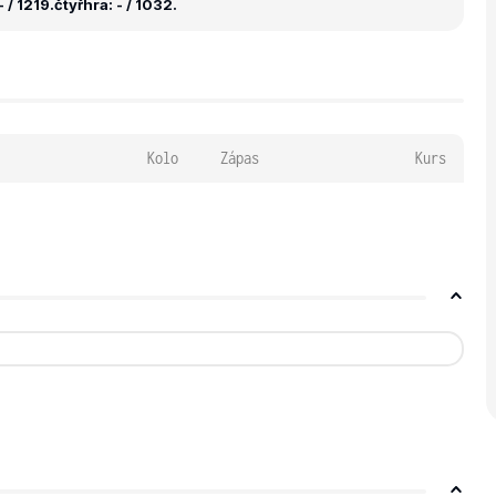
 / 1219.
čtyřhra: - / 1032.
Kolo
Zápas
Kurs