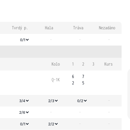
Tvrdý p.
Hala
Tráva
Nezadáno
-
-
-
0/1
Kolo
1
2
3
Kurs
6
7
Q-1K
2
5
-
3/4
2/3
0/2
-
-
-
2/6
-
-
0/1
2/2