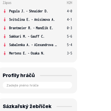
Zápas
H2H
Pegula J.
-
Shnaider D.
4-0
Svitolina E.
-
Anisimova A.
4-1
Brantmeier R.
-
Mandlik E.
0-3
Sakkari M.
-
Gauff C.
5-6
Sabalenka A.
-
Alexandrova E.
5-4
Mertens E.
-
Osaka N.
3-5
Profily hráčů
Sázkařský žebříček