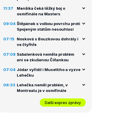
11:37
Menšíka čeká těžký boj o
osmifinále na Masters
09:04
Štěpánek s volbou povrchu proti
Spojeným státům nesouhlasí
07:15
Nosková s Bouzkovou dohrály i
ve čtyřhře
07:08
Sabalenková neměla problém
ani se zkušenou Číňankou
07:04
Jódar vyřídil i Musettiho a vyzve
Lehečku
06:33
Lehečka neměl problém, v
Montrealu je v osmifinále
Další expres zprávy