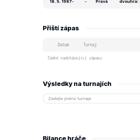
18. 5. 1987
-
-
Pravá
dvouhra: -
Příští zápas
Datum
Turnaj
Žádné nadcházející zápasy.
Výsledky na turnajích
Bilance hráče