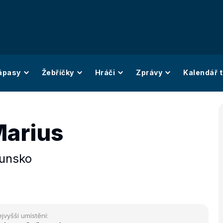
ápasy
Žebříčky
Hráči
Zprávy
Kalendář t
Marius
unsko
jvyšší umístění: