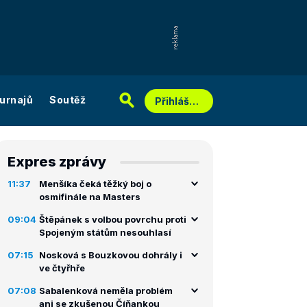
urnajů
Soutěž
Přihlášení
Expres zprávy
11:37
Menšíka čeká těžký boj o
osmifinále na Masters
09:04
Štěpánek s volbou povrchu proti
Spojeným státům nesouhlasí
07:15
Nosková s Bouzkovou dohrály i
ve čtyřhře
07:08
Sabalenková neměla problém
ani se zkušenou Číňankou