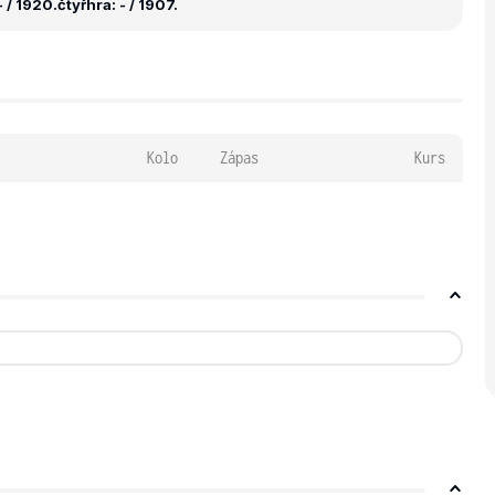
 / 1920.
čtyřhra: - / 1907.
Kolo
Zápas
Kurs