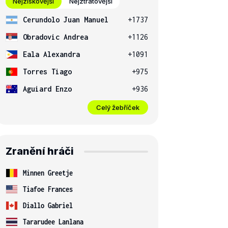
Nejziskovější
Nejztrátovější
Cerundolo Juan Manuel
+1737
Obradovic Andrea
+1126
Eala Alexandra
+1091
Torres Tiago
+975
Aguiard Enzo
+936
Celý žebříček
Zranění hráči
Minnen Greetje
Tiafoe Frances
Diallo Gabriel
Tararudee Lanlana