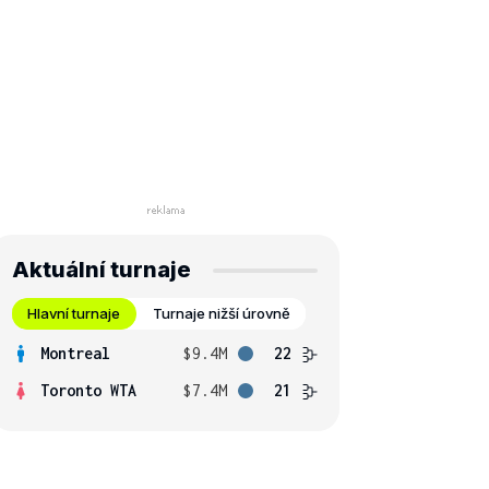
Aktuální turnaje
Hlavní turnaje
Turnaje nižší úrovně
Montreal
$9.4M
22
Toronto WTA
$7.4M
21