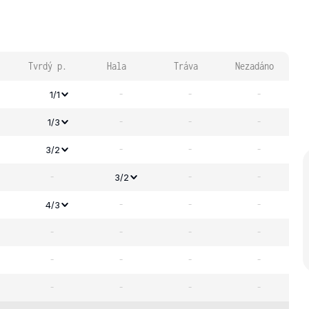
Tvrdý p.
Hala
Tráva
Nezadáno
-
-
-
1/1
-
-
-
1/3
-
-
-
3/2
-
-
-
3/2
-
-
-
4/3
-
-
-
-
-
-
-
-
-
-
-
-