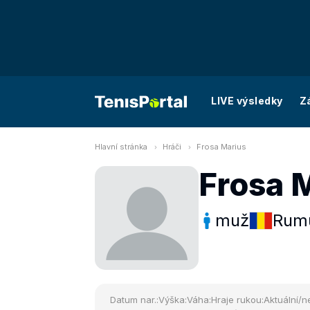
LIVE výsledky
Z
Hlavní stránka
Hráči
Frosa Marius
Frosa 
muž
Rum
Datum nar.:
Výška:
Váha:
Hraje rukou:
Aktuální/ne