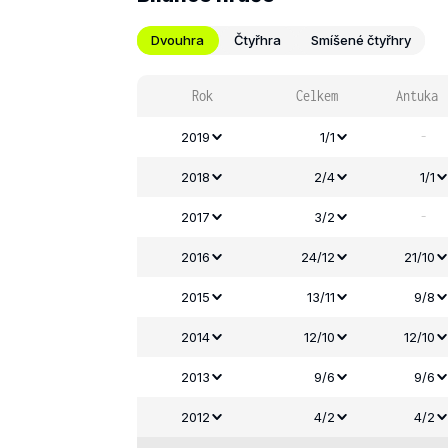
Dvouhra
Čtyřhra
Smíšené čtyřhry
Rok
Celkem
Antuka
-
2019
1/1
2018
2/4
1/1
-
2017
3/2
2016
24/12
21/10
2015
13/11
9/8
2014
12/10
12/10
2013
9/6
9/6
2012
4/2
4/2