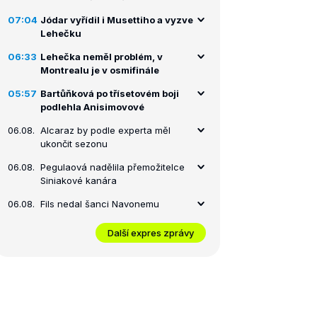
07:04
Jódar vyřídil i Musettiho a vyzve
Lehečku
06:33
Lehečka neměl problém, v
Montrealu je v osmifinále
05:57
Bartůňková po třísetovém boji
podlehla Anisimovové
06.08.
Alcaraz by podle experta měl
ukončit sezonu
06.08.
Pegulaová nadělila přemožitelce
Siniakové kanára
06.08.
Fils nedal šanci Navonemu
Další expres zprávy