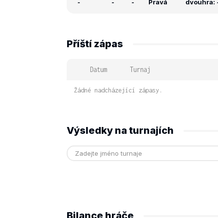
-
-
-
Pravá
dvouhra: -
Příští zápas
Datum
Turnaj
Žádné nadcházející zápasy.
Výsledky na turnajích
Bilance hráče