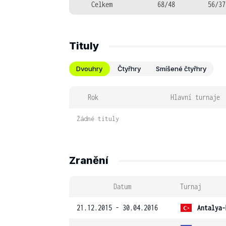
Celkem
68/48
56/37
Tituly
Dvouhry
Čtyřhry
Smíšené čtyřhry
Rok
Hlavní turnaje
Žádné tituly
Zranění
Datum
Turnaj
21.12.2015 - 30.04.2016
Antalya-