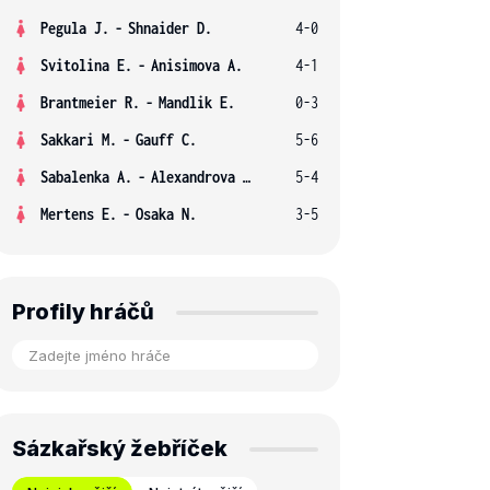
Pegula J.
-
Shnaider D.
4-0
Svitolina E.
-
Anisimova A.
4-1
Brantmeier R.
-
Mandlik E.
0-3
Sakkari M.
-
Gauff C.
5-6
Sabalenka A.
-
Alexandrova E.
5-4
Mertens E.
-
Osaka N.
3-5
Profily hráčů
Sázkařský žebříček