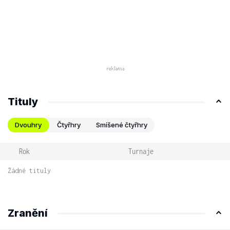
Tituly
Dvouhry
Čtyřhry
Smíšené čtyřhry
Rok
Turnaje
Žádné tituly
Zranění