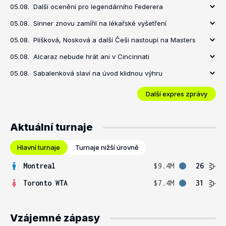
05.08.
Další ocenění pro legendárního Federera
05.08.
Sinner znovu zamířil na lékařské vyšetření
05.08.
Plíšková, Nosková a další Češi nastoupí na Masters
05.08.
Alcaraz nebude hrát ani v Cincinnati
05.08.
Sabalenková slaví na úvod klidnou výhru
Další expres zprávy
Aktuální turnaje
Hlavní turnaje
Turnaje nižší úrovně
Montreal
$9.4M
26
Toronto WTA
$7.4M
31
Vzájemné zápasy