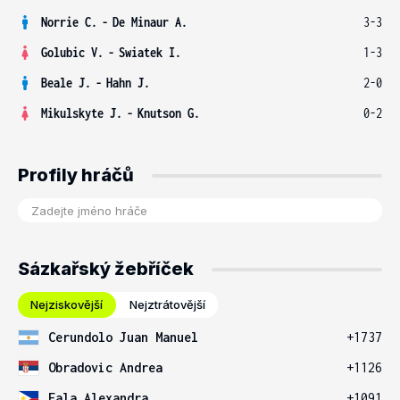
Norrie C.
-
De Minaur A.
3-3
Golubic V.
-
Swiatek I.
1-3
Beale J.
-
Hahn J.
2-0
Mikulskyte J.
-
Knutson G.
0-2
Profily hráčů
Sázkařský žebříček
Nejziskovější
Nejztrátovější
Cerundolo Juan Manuel
+1737
Obradovic Andrea
+1126
Eala Alexandra
+1091