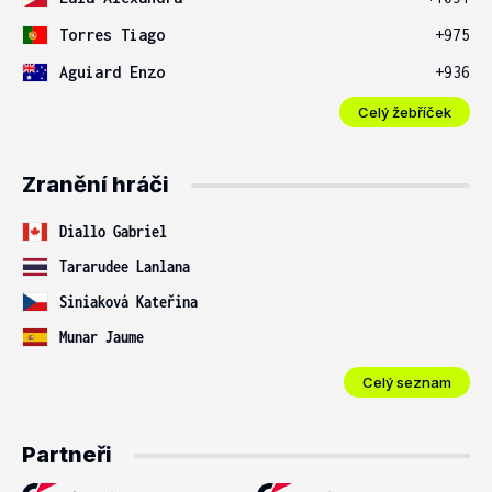
Torres Tiago
+975
Aguiard Enzo
+936
Celý žebříček
Zranění hráči
Diallo Gabriel
Tararudee Lanlana
Siniaková Kateřina
Munar Jaume
Celý seznam
Partneři