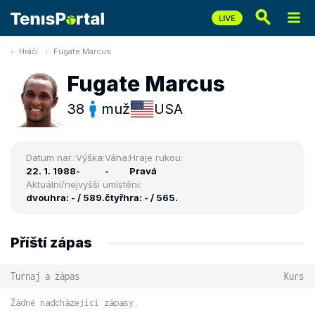
Hráči
Fugate Marcus
Fugate Marcus
38
muž
USA
Datum nar.:
Výška:
Váha:
Hraje rukou:
22. 1. 1988
-
-
Pravá
Aktuální/nejvyšší umístění:
dvouhra: - / 589.
čtyřhra: - / 565.
Příští zápas
Turnaj a zápas
Kurs
Žádné nadcházející zápasy.