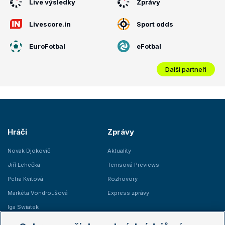
Live výsledky
Zprávy
Livescore.in
Sport odds
EuroFotbal
eFotbal
Další partneři
Hráči
Zprávy
Novak Djokovič
Aktuality
Jiří Lehečka
Tenisová Previews
Petra Kvitová
Rozhovory
Markéta Vondroušová
Express zprávy
Iga Swiatek
Marie Bouzková