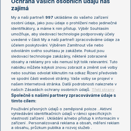
Ochrana vašich osobních údajů nás
Žebříčky
Kalendář turnajů
zajímá
My a naši partneři
997
ukládáme do vašeho zařízení
Žebříček ATP (muži)
Australian Open
osobní údaje, jako jsou údaje o prohlížení nebo jedinečné
Žebříček WTA (ženy)
French Open
identifikátory, a máme k nim přístup. Výběr Souhlasím
umožňuje, aby sledovací technologie podporovaly účely
Sázkařský žebříček
Wimbledon
uvedené v části My a naši partneři zpracováváme údaje za
US Open
účelem poskytování. Výběrem Zamítnout vše nebo
odvoláním svého souhlasu je zakážete. Pokud jsou
Turnaj mistrů
sledovací technologie zakázány, některé zobrazené
Turnaj mistryň
obsahy a reklamy pro vás nemusí být tolik relevantní. Tuto
Aktualní trendy
nabídku můžete kdykoli znovu zobrazit a změnit své volby
nebo souhlas odvolat kliknutím na odkaz Řízení předvoleb
ve spodní části webové stránky. Vaše volby se projeví v
Fotbalové přestupy
našem Internetová stránka. Další podrobnosti naleznete v
Livesport Daily
našich Zásadách ochrany osobních údajů.
Třetí strany
Společně s našimi partnery zpracováváme údaje s
LS Prague Open
tímto cílem:
Používání přesných údajů o zeměpisné poloze . Aktivní
vyhledávání identifikačních údajů v rámci specifických
vlastností zařízení . Ukládání a/nebo přístup k informacím v
Podmínky užití
Nastavení soukromí
zařízení . Personalizovaná reklama a obsah, měření reklam
GDPR a žurnalistika
Reklama
a obsahu, průzkum publika a rozvoj služeb .
Informace o zpracování osobních