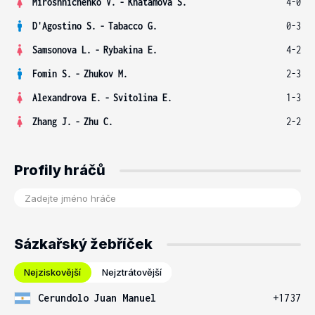
Miroshnichenko V.
-
Khatamova S.
4-0
D'Agostino S.
-
Tabacco G.
0-3
Samsonova L.
-
Rybakina E.
4-2
Fomin S.
-
Zhukov M.
2-3
Alexandrova E.
-
Svitolina E.
1-3
Zhang J.
-
Zhu C.
2-2
Profily hráčů
Sázkařský žebříček
Nejziskovější
Nejztrátovější
Cerundolo Juan Manuel
+1737