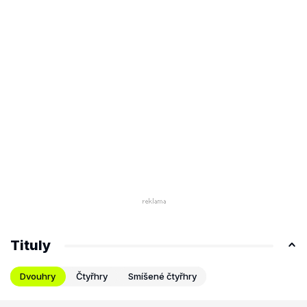
Tituly
Dvouhry
Čtyřhry
Smíšené čtyřhry