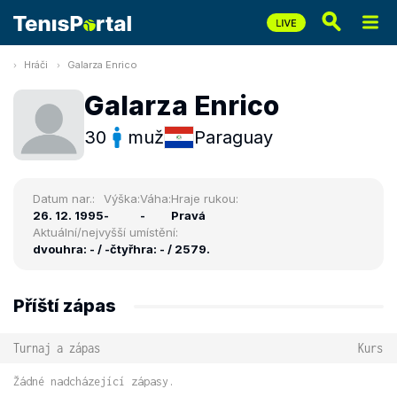
Hráči
Galarza Enrico
Galarza Enrico
30
muž
Paraguay
Datum nar.:
Výška:
Váha:
Hraje rukou:
26. 12. 1995
-
-
Pravá
Aktuální/nejvyšší umístění:
dvouhra: - / -
čtyřhra: - / 2579.
Příští zápas
Turnaj a zápas
Kurs
Žádné nadcházející zápasy.