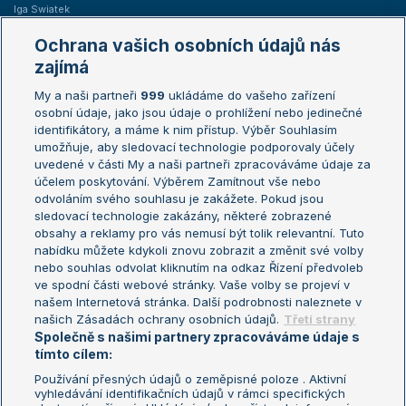
Iga Swiatek
Marie Bouzková
Ochrana vašich osobních údajů nás
Žebříčky
Kalendář turnajů
zajímá
My a naši partneři
999
ukládáme do vašeho zařízení
Žebříček ATP (muži)
Australian Open
osobní údaje, jako jsou údaje o prohlížení nebo jedinečné
Žebříček WTA (ženy)
French Open
identifikátory, a máme k nim přístup. Výběr Souhlasím
umožňuje, aby sledovací technologie podporovaly účely
Sázkařský žebříček
Wimbledon
uvedené v části My a naši partneři zpracováváme údaje za
US Open
účelem poskytování. Výběrem Zamítnout vše nebo
odvoláním svého souhlasu je zakážete. Pokud jsou
Turnaj mistrů
sledovací technologie zakázány, některé zobrazené
Turnaj mistryň
obsahy a reklamy pro vás nemusí být tolik relevantní. Tuto
Aktualní trendy
nabídku můžete kdykoli znovu zobrazit a změnit své volby
nebo souhlas odvolat kliknutím na odkaz Řízení předvoleb
ve spodní části webové stránky. Vaše volby se projeví v
Fotbalové přestupy
našem Internetová stránka. Další podrobnosti naleznete v
Livesport Daily
našich Zásadách ochrany osobních údajů.
Třetí strany
Společně s našimi partnery zpracováváme údaje s
LS Prague Open
tímto cílem:
Používání přesných údajů o zeměpisné poloze . Aktivní
vyhledávání identifikačních údajů v rámci specifických