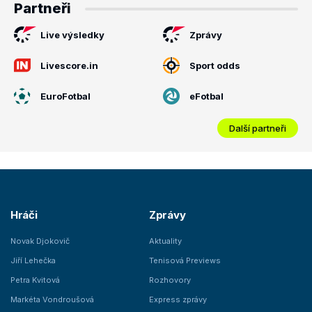
Partneři
Live výsledky
Zprávy
Livescore.in
Sport odds
EuroFotbal
eFotbal
Další partneři
Hráči
Zprávy
Novak Djokovič
Aktuality
Jiří Lehečka
Tenisová Previews
Petra Kvitová
Rozhovory
Markéta Vondroušová
Express zprávy