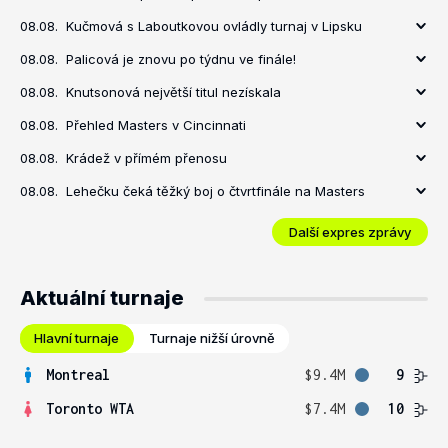
08.08.
Kučmová s Laboutkovou ovládly turnaj v Lipsku
08.08.
Palicová je znovu po týdnu ve finále!
08.08.
Knutsonová největší titul nezískala
08.08.
Přehled Masters v Cincinnati
08.08.
Krádež v přímém přenosu
08.08.
Lehečku čeká těžký boj o čtvrtfinále na Masters
Další expres zprávy
Aktuální turnaje
Hlavní turnaje
Turnaje nižší úrovně
Montreal
$9.4M
9
Toronto WTA
$7.4M
10