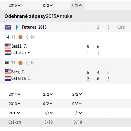
-
0/2
2015
0/2
Odehrané zápasy
2015
Antuka
Futures 2015
1
2
3
Kurs
14.11.
Q-1K
Small J.
6
6
Galarza E.
1
1
06.11.
Q-1K
Berg C.
6
4
6
Galarza E.
2
6
3
-
2014
2/2
2/2
-
2013
0/2
0/2
-
2011
1/1
1/1
Celkem
3/10
3/10
-