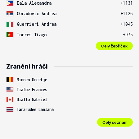
Eala Alexandra
+1131
Obradovic Andrea
+1126
Guerrieri Andrea
+1045
Torres Tiago
+975
Celý žebříček
Zranění hráči
Minnen Greetje
Tiafoe Frances
Diallo Gabriel
Tararudee Lanlana
Celý seznam