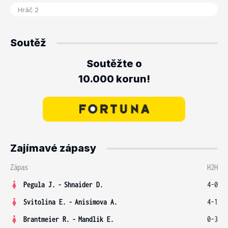
Soutěž
Soutěžte o
10.000 korun!
Zajímavé zápasy
Zápas
H2H
Pegula J.
-
Shnaider D.
4-0
Svitolina E.
-
Anisimova A.
4-1
Brantmeier R.
-
Mandlik E.
0-3