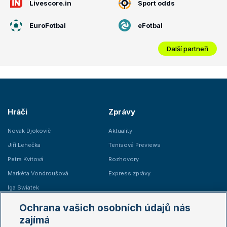
Livescore.in
Sport odds
EuroFotbal
eFotbal
Další partneři
Hráči
Zprávy
Novak Djokovič
Aktuality
Jiří Lehečka
Tenisová Previews
Petra Kvitová
Rozhovory
Markéta Vondroušová
Express zprávy
Iga Swiatek
Marie Bouzková
Ochrana vašich osobních údajů nás
Žebříčky
Kalendář turnajů
zajímá