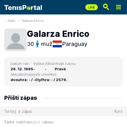
Hráči
Galarza Enrico
Galarza Enrico
30
muž
Paraguay
Datum nar.:
Výška:
Váha:
Hraje rukou:
26. 12. 1995
-
-
Pravá
Aktuální/nejvyšší umístění:
dvouhra: - / -
čtyřhra: - / 2579.
Příští zápas
Turnaj a zápas
Kurs
Žádné nadcházející zápasy.