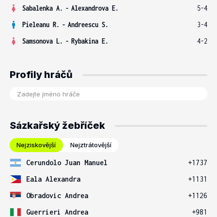
Sabalenka A.
-
Alexandrova E.
5-4
Pieleanu R.
-
Andreescu S.
3-4
Samsonova L.
-
Rybakina E.
4-2
Profily hráčů
Sázkařský žebříček
Nejziskovější
Nejztrátovější
Cerundolo Juan Manuel
+1737
Eala Alexandra
+1131
Obradovic Andrea
+1126
Guerrieri Andrea
+981