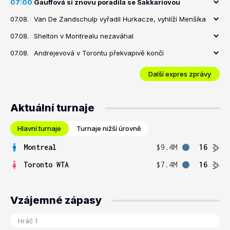
07:00
Gauffová si znovu poradila se Sakkariovou
07.08.
Van De Zandschulp vyřadil Hurkacze, vyhlíží Menšíka
07.08.
Shelton v Montrealu nezaváhal
07.08.
Andrejevová v Torontu překvapivě končí
Další expres zprávy
Aktuální turnaje
Hlavní turnaje
Turnaje nižší úrovně
Montreal
$9.4M
16
Toronto WTA
$7.4M
16
Vzájemné zápasy