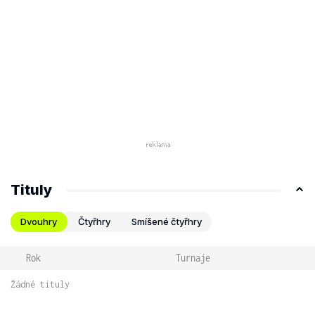
Tituly
Dvouhry
Čtyřhry
Smíšené čtyřhry
Rok
Turnaje
Žádné tituly