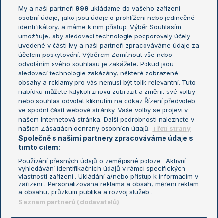
My a naši partneři
999
ukládáme do vašeho zařízení
Žebříček ATP (muži)
Australian Open
osobní údaje, jako jsou údaje o prohlížení nebo jedinečné
Žebříček WTA (ženy)
French Open
identifikátory, a máme k nim přístup. Výběr Souhlasím
umožňuje, aby sledovací technologie podporovaly účely
Sázkařský žebříček
Wimbledon
uvedené v části My a naši partneři zpracováváme údaje za
US Open
účelem poskytování. Výběrem Zamítnout vše nebo
odvoláním svého souhlasu je zakážete. Pokud jsou
Turnaj mistrů
sledovací technologie zakázány, některé zobrazené
Turnaj mistryň
obsahy a reklamy pro vás nemusí být tolik relevantní. Tuto
Aktualní trendy
nabídku můžete kdykoli znovu zobrazit a změnit své volby
nebo souhlas odvolat kliknutím na odkaz Řízení předvoleb
ve spodní části webové stránky. Vaše volby se projeví v
Fotbalové přestupy
našem Internetová stránka. Další podrobnosti naleznete v
Livesport Daily
našich Zásadách ochrany osobních údajů.
Třetí strany
Společně s našimi partnery zpracováváme údaje s
LS Prague Open
tímto cílem:
Používání přesných údajů o zeměpisné poloze . Aktivní
vyhledávání identifikačních údajů v rámci specifických
vlastností zařízení . Ukládání a/nebo přístup k informacím v
Podmínky užití
Nastavení soukromí
zařízení . Personalizovaná reklama a obsah, měření reklam
GDPR a žurnalistika
Reklama
a obsahu, průzkum publika a rozvoj služeb .
Informace o zpracování osobních
Kontakt
Seznam partnerů (dodavatelů)
údajů
Tiráž