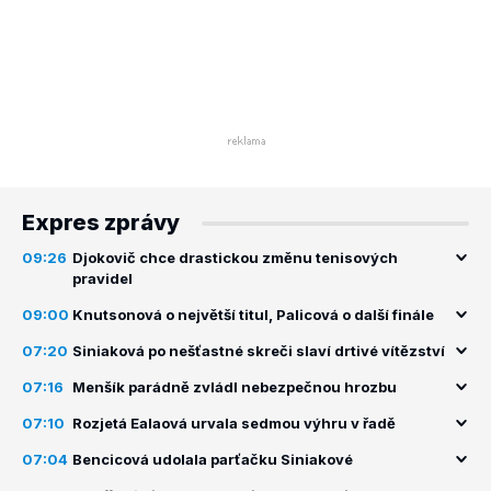
Expres zprávy
09:26
Djokovič chce drastickou změnu tenisových
pravidel
09:00
Knutsonová o největší titul, Palicová o další finále
07:20
Siniaková po nešťastné skreči slaví drtivé vítězství
07:16
Menšík parádně zvládl nebezpečnou hrozbu
07:10
Rozjetá Ealaová urvala sedmou výhru v řadě
07:04
Bencicová udolala parťačku Siniakové