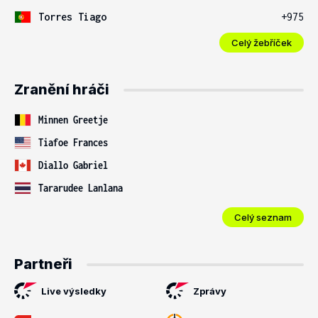
Torres Tiago
+975
Celý žebříček
Zranění hráči
Minnen Greetje
Tiafoe Frances
Diallo Gabriel
Tararudee Lanlana
Celý seznam
Partneři
Live výsledky
Zprávy