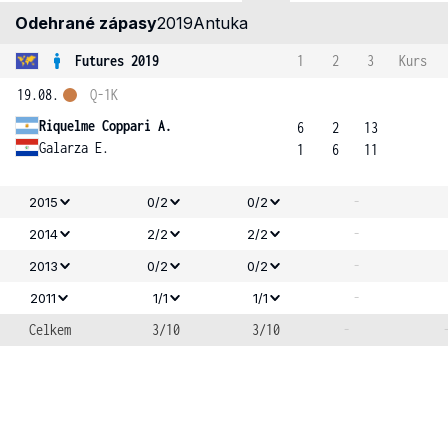
Odehrané zápasy
2019
Antuka
Futures 2019
1
2
3
Kurs
19.08.
Q-1K
Riquelme Coppari A.
6
2
13
Galarza E.
1
6
11
-
2015
0/2
0/2
-
2014
2/2
2/2
-
2013
0/2
0/2
-
2011
1/1
1/1
Celkem
3/10
3/10
-