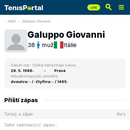
Hráči
Galuppo Giovanni
Galuppo Giovanni
38
muž
Itálie
Datum nar.:
Výška:
Váha:
Hraje rukou:
28. 5. 1988
-
-
Pravá
Aktuální/nejvyšší umístění:
dvouhra: - / -
čtyřhra: - / 1465.
Příští zápas
Turnaj a zápas
Kurs
Žádné nadcházející zápasy.