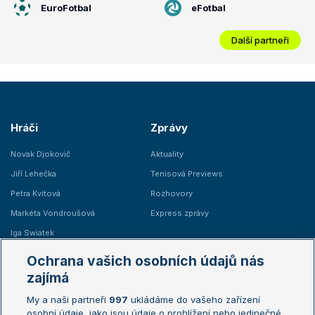
EuroFotbal
eFotbal
Další partneři
Hráči
Zprávy
Novak Djokovič
Aktuality
Jiří Lehečka
Tenisová Previews
Petra Kvitová
Rozhovory
Markéta Vondroušová
Express zprávy
Iga Swiatek
Marie Bouzková
Ochrana vašich osobních údajů nás
Žebříčky
Kalendář turnajů
zajímá
My a naši partneři
997
ukládáme do vašeho zařízení
Žebříček ATP (muži)
Australian Open
osobní údaje, jako jsou údaje o prohlížení nebo jedinečné