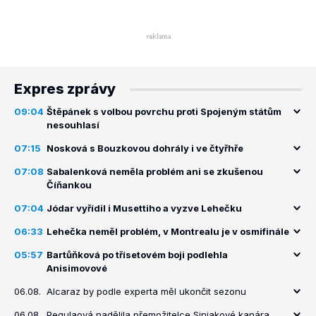
Expres zprávy
09:04
Štěpánek s volbou povrchu proti Spojeným státům
nesouhlasí
07:15
Nosková s Bouzkovou dohrály i ve čtyřhře
07:08
Sabalenková neměla problém ani se zkušenou
Číňankou
07:04
Jódar vyřídil i Musettiho a vyzve Lehečku
06:33
Lehečka neměl problém, v Montrealu je v osmifinále
05:57
Bartůňková po třísetovém boji podlehla
Anisimovové
06.08.
Alcaraz by podle experta měl ukončit sezonu
06.08.
Pegulaová nadělila přemožitelce Siniakové kanára