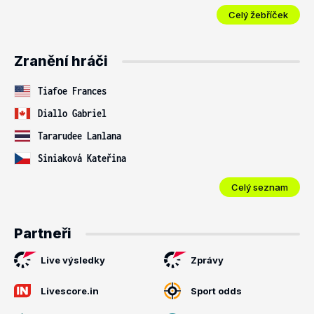
Celý žebříček
Zranění hráči
Tiafoe Frances
Diallo Gabriel
Tararudee Lanlana
Siniaková Kateřina
Celý seznam
Partneři
Live výsledky
Zprávy
Livescore.in
Sport odds