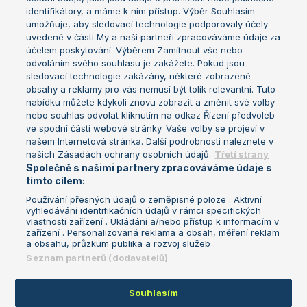
Žebříček WTA (ženy)
French Open
identifikátory, a máme k nim přístup. Výběr Souhlasím
umožňuje, aby sledovací technologie podporovaly účely
Sázkařský žebříček
Wimbledon
uvedené v části My a naši partneři zpracováváme údaje za
US Open
účelem poskytování. Výběrem Zamítnout vše nebo
odvoláním svého souhlasu je zakážete. Pokud jsou
Turnaj mistrů
sledovací technologie zakázány, některé zobrazené
Turnaj mistryň
obsahy a reklamy pro vás nemusí být tolik relevantní. Tuto
Aktualní trendy
nabídku můžete kdykoli znovu zobrazit a změnit své volby
nebo souhlas odvolat kliknutím na odkaz Řízení předvoleb
ve spodní části webové stránky. Vaše volby se projeví v
Fotbalové přestupy
našem Internetová stránka. Další podrobnosti naleznete v
Livesport Daily
našich Zásadách ochrany osobních údajů.
Třetí strany
Společně s našimi partnery zpracováváme údaje s
LS Prague Open
tímto cílem:
Používání přesných údajů o zeměpisné poloze . Aktivní
vyhledávání identifikačních údajů v rámci specifických
vlastností zařízení . Ukládání a/nebo přístup k informacím v
Podmínky užití
Nastavení soukromí
zařízení . Personalizovaná reklama a obsah, měření reklam
GDPR a žurnalistika
Reklama
a obsahu, průzkum publika a rozvoj služeb .
Informace o zpracování osobních
Kontakt
Seznam partnerů (dodavatelů)
údajů
Tiráž
Souhlasím