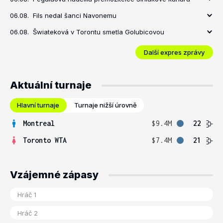
06.08.
Fils nedal šanci Navonemu
06.08.
Šwiateková v Torontu smetla Golubicovou
Další expres zprávy
Aktuální turnaje
Hlavní turnaje
Turnaje nižší úrovně
Montreal
$9.4M
22
Toronto WTA
$7.4M
21
Vzájemné zápasy