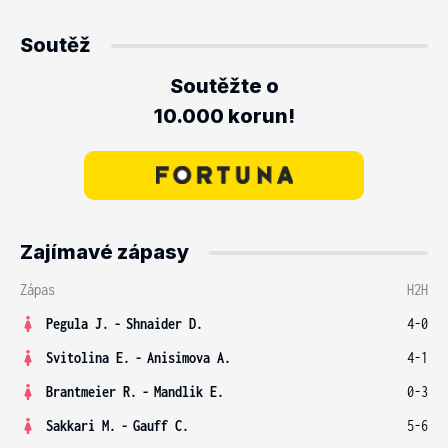
Soutěž
Soutěžte o
10.000 korun!
Zajímavé zápasy
Zápas
H2H
Pegula J.
-
Shnaider D.
4-0
Svitolina E.
-
Anisimova A.
4-1
Brantmeier R.
-
Mandlik E.
0-3
Sakkari M.
-
Gauff C.
5-6