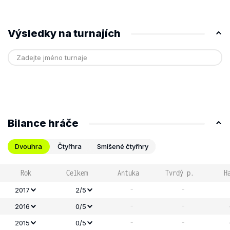
Výsledky na turnajích
Bilance hráče
Dvouhra
Čtyřhra
Smíšené čtyřhry
Rok
Celkem
Antuka
Tvrdý p.
H
-
-
2017
2/5
-
-
2016
0/5
-
-
2015
0/5