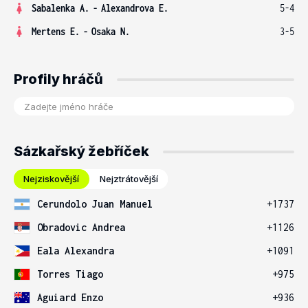
Sabalenka A.
-
Alexandrova E.
5-4
Mertens E.
-
Osaka N.
3-5
Profily hráčů
Sázkařský žebříček
Nejziskovější
Nejztrátovější
Cerundolo Juan Manuel
+1737
Obradovic Andrea
+1126
Eala Alexandra
+1091
Torres Tiago
+975
Aguiard Enzo
+936