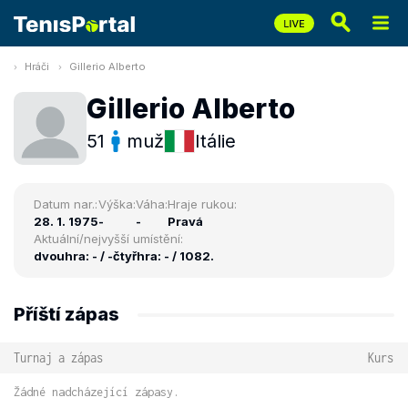
Hráči
Gillerio Alberto
Gillerio Alberto
51
muž
Itálie
Datum nar.:
Výška:
Váha:
Hraje rukou:
28. 1. 1975
-
-
Pravá
Aktuální/nejvyšší umístění:
dvouhra: - / -
čtyřhra: - / 1082.
Příští zápas
Turnaj a zápas
Kurs
Žádné nadcházející zápasy.