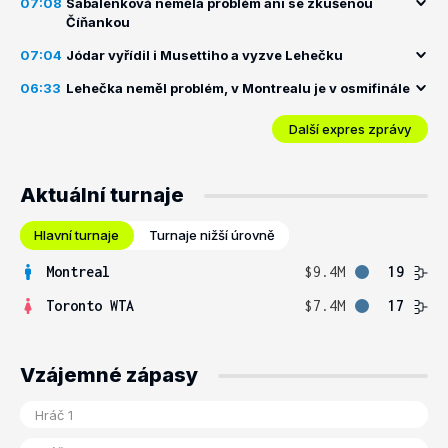
07:08
Sabalenková neměla problém ani se zkušenou
Číňankou
07:04
Jódar vyřídil i Musettiho a vyzve Lehečku
06:33
Lehečka neměl problém, v Montrealu je v osmifinále
Další expres zprávy
Aktuální turnaje
Hlavní turnaje
Turnaje nižší úrovně
Montreal
$9.4M
19
Toronto WTA
$7.4M
17
Vzájemné zápasy