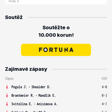
Soutěž
Soutěžte o
10.000 korun!
Zajímavé zápasy
Zápas
H2H
Pegula J.
-
Shnaider D.
4-0
Brantmeier R.
-
Mandlik E.
0-3
Svitolina E.
-
Anisimova A.
4-1