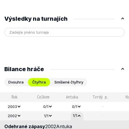
Výsledky na turnajích
Bilance hráče
Dvouhra
Čtyřhra
Smíšené čtyřhry
Rok
Celkem
Antuka
Tvrdý p.
H
-
2003
0/1
0/1
-
1/1
2002
1/1
Odehrané zápasy
2002
Antuka