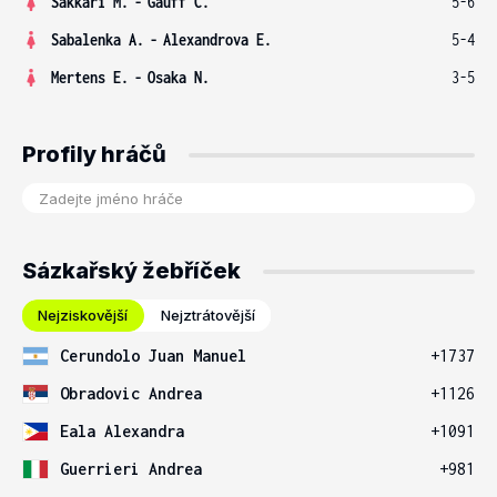
Sakkari M.
-
Gauff C.
5-6
Sabalenka A.
-
Alexandrova E.
5-4
Mertens E.
-
Osaka N.
3-5
Profily hráčů
Sázkařský žebříček
Nejziskovější
Nejztrátovější
Cerundolo Juan Manuel
+1737
Obradovic Andrea
+1126
Eala Alexandra
+1091
Guerrieri Andrea
+981