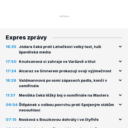
Expres zprávy
18:35
Jódara čeká proti Lehečkovi velký test, tuší
španělská média
17:50
Knutsonová si zahraje ve Varšavě o titul
17:24
Alcaraz se Sinnerem prokazují svoji výjimečnost
16:26
Valdmannová po osmi zápasech padla, končí v
semifinále
11:37
Menšíka čeká těžký boj o osmifinále na Masters
09:04
Štěpánek s volbou povrchu proti Spojeným státům
nesouhlasí
07:15
Nosková s Bouzkovou dohrály i ve čtyřhře