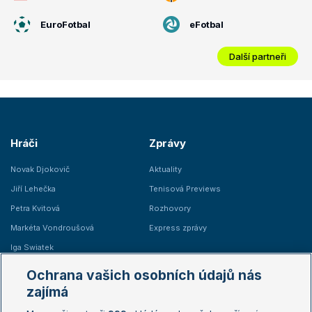
EuroFotbal
eFotbal
Další partneři
Hráči
Zprávy
Novak Djokovič
Aktuality
Jiří Lehečka
Tenisová Previews
Petra Kvitová
Rozhovory
Markéta Vondroušová
Express zprávy
Iga Swiatek
Marie Bouzková
Ochrana vašich osobních údajů nás
Žebříčky
Kalendář turnajů
zajímá