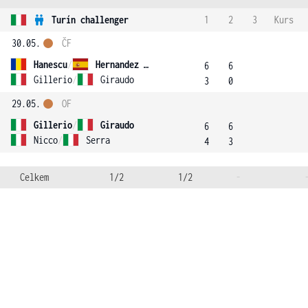
Turín challenger
1
2
3
Kurs
30.05.
ČF
Hanescu
/
Hernandez Perez
6
6
Gillerio
/
Giraudo
3
0
29.05.
OF
Gillerio
/
Giraudo
6
6
Nicco
/
Serra
4
3
Celkem
1/2
1/2
-