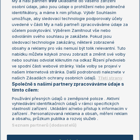
My a naši partneři
999
ukládáme do vašeho zařízení
Žebříček ATP (muži)
Australian Open
osobní údaje, jako jsou údaje o prohlížení nebo jedinečné
Žebříček WTA (ženy)
French Open
identifikátory, a máme k nim přístup. Výběr Souhlasím
umožňuje, aby sledovací technologie podporovaly účely
Sázkařský žebříček
Wimbledon
uvedené v části My a naši partneři zpracováváme údaje za
US Open
účelem poskytování. Výběrem Zamítnout vše nebo
odvoláním svého souhlasu je zakážete. Pokud jsou
Turnaj mistrů
sledovací technologie zakázány, některé zobrazené
Turnaj mistryň
obsahy a reklamy pro vás nemusí být tolik relevantní. Tuto
Aktualní trendy
nabídku můžete kdykoli znovu zobrazit a změnit své volby
nebo souhlas odvolat kliknutím na odkaz Řízení předvoleb
ve spodní části webové stránky. Vaše volby se projeví v
Fotbalové přestupy
našem Internetová stránka. Další podrobnosti naleznete v
Livesport Daily
našich Zásadách ochrany osobních údajů.
Třetí strany
Společně s našimi partnery zpracováváme údaje s
LS Prague Open
tímto cílem:
Používání přesných údajů o zeměpisné poloze . Aktivní
vyhledávání identifikačních údajů v rámci specifických
vlastností zařízení . Ukládání a/nebo přístup k informacím v
Podmínky užití
Nastavení soukromí
zařízení . Personalizovaná reklama a obsah, měření reklam
GDPR a žurnalistika
Reklama
a obsahu, průzkum publika a rozvoj služeb .
Informace o zpracování osobních
Kontakt
Seznam partnerů (dodavatelů)
údajů
Tiráž