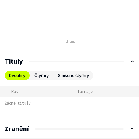
Tituly
Dvouhry
Čtyřhry
Smíšené čtyřhry
Rok
Turnaje
Žádné tituly
Zranění