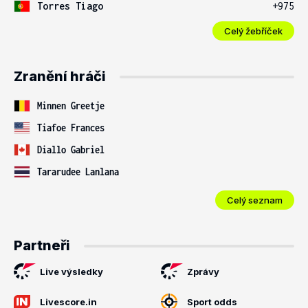
Torres Tiago
+975
Celý žebříček
Zranění hráči
Minnen Greetje
Tiafoe Frances
Diallo Gabriel
Tararudee Lanlana
Celý seznam
Partneři
Live výsledky
Zprávy
Livescore.in
Sport odds