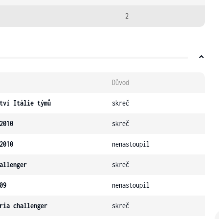
2
Důvod
tví Itálie týmů
skreč
2010
skreč
2010
nenastoupil
allenger
skreč
09
nenastoupil
ria challenger
skreč