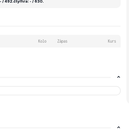
- / 492.
čtyřhra: - / 630.
Kolo
Zápas
Kurs