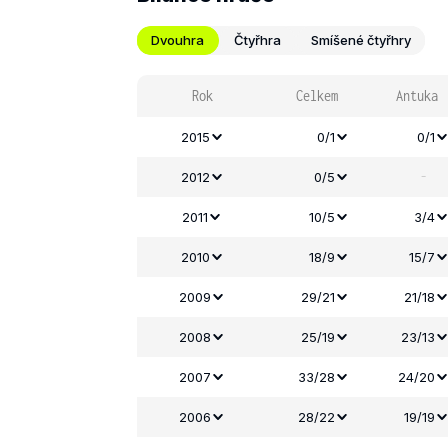
Dvouhra
Čtyřhra
Smíšené čtyřhry
Rok
Celkem
Antuka
2015
0/1
0/1
-
2012
0/5
2011
10/5
3/4
2010
18/9
15/7
2009
29/21
21/18
2008
25/19
23/13
2007
33/28
24/20
2006
28/22
19/19