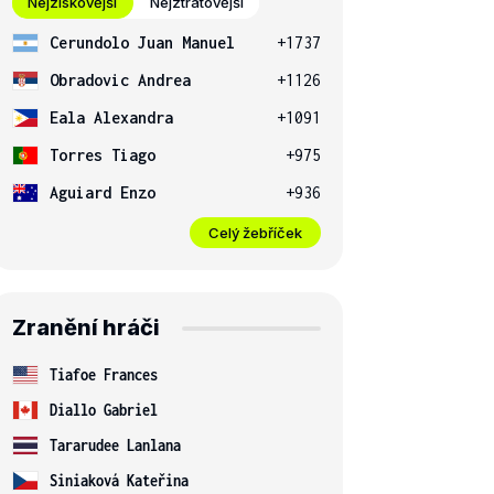
Nejziskovější
Nejztrátovější
Cerundolo Juan Manuel
+1737
Obradovic Andrea
+1126
Eala Alexandra
+1091
Torres Tiago
+975
Aguiard Enzo
+936
Celý žebříček
Zranění hráči
Tiafoe Frances
Diallo Gabriel
Tararudee Lanlana
Siniaková Kateřina