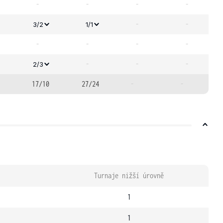
-
-
-
-
-
-
3/2
1/1
-
-
-
-
-
-
-
2/3
17/10
27/24
-
-
Turnaje nižší úrovně
1
1