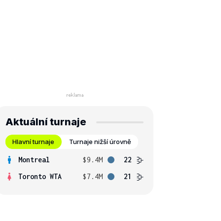
Aktuální turnaje
Hlavní turnaje
Turnaje nižší úrovně
Montreal
$9.4M
22
Toronto WTA
$7.4M
21