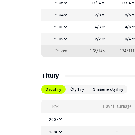
2005
17/14
17/14
2004
12/8
8/5
2003
4/6
4/6
2002
2/7
0/4
Celkem
178/145
134/111
Tituly
Dvouhry
Čtyřhry
Smíšené čtyřhry
Rok
Hlavní turnaje
-
2007
-
2006