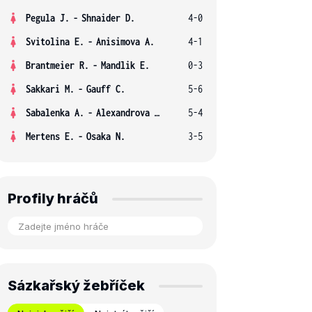
Pegula J.
-
Shnaider D.
4-0
Svitolina E.
-
Anisimova A.
4-1
Brantmeier R.
-
Mandlik E.
0-3
Sakkari M.
-
Gauff C.
5-6
Sabalenka A.
-
Alexandrova E.
5-4
Mertens E.
-
Osaka N.
3-5
Profily hráčů
Sázkařský žebříček