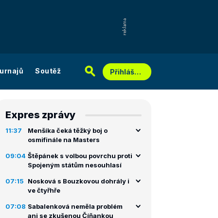
urnajů
Soutěž
Přihlášení
Expres zprávy
11:37
Menšíka čeká těžký boj o
osmifinále na Masters
09:04
Štěpánek s volbou povrchu proti
Spojeným státům nesouhlasí
07:15
Nosková s Bouzkovou dohrály i
ve čtyřhře
07:08
Sabalenková neměla problém
ani se zkušenou Číňankou