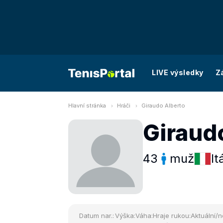
LIVE výsledky
Z
Hlavní stránka
Hráči
Giraudo Alberto
Giraud
43
muž
It
Datum nar.:
Výška:
Váha:
Hraje rukou:
Aktuální/n