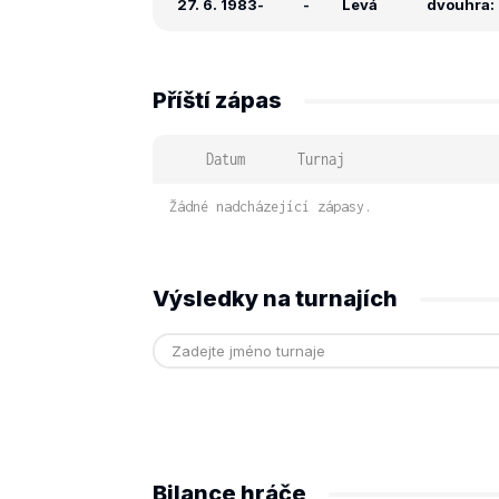
27. 6. 1983
-
-
Levá
dvouhra: 
Příští zápas
Datum
Turnaj
Žádné nadcházející zápasy.
Výsledky na turnajích
Bilance hráče