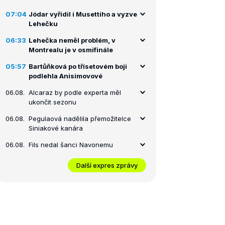
07:04
Jódar vyřídil i Musettiho a vyzve
Lehečku
06:33
Lehečka neměl problém, v
Montrealu je v osmifinále
05:57
Bartůňková po třísetovém boji
podlehla Anisimovové
06.08.
Alcaraz by podle experta měl
ukončit sezonu
06.08.
Pegulaová nadělila přemožitelce
Siniakové kanára
06.08.
Fils nedal šanci Navonemu
Další expres zprávy