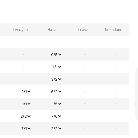
Tvrdý p.
Hala
Tráva
Nezadáno
-
-
-
-
-
-
-
0/5
-
-
-
7/1
-
-
-
3/2
-
-
2/1
6/2
-
-
1/1
1/5
-
-
2/2
7/6
-
-
7/1
2/2