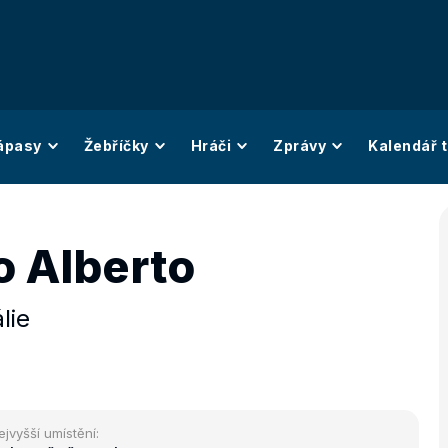
ápasy
Žebříčky
Hráči
Zprávy
Kalendář t
o Alberto
álie
ejvyšší umístění: