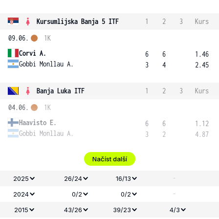
Kursumlijska Banja 5 ITF
1
2
3
Kurs
09.06.
1K
Corvi A.
6
6
1.46
Gobbi Monllau A.
3
4
2.45
Banja Luka ITF
1
2
3
Kurs
04.06.
1K
Haavisto E.
6
6
1.12
Gobbi Monllau A.
3
2
4.87
Načíst další
-
2025
26/24
16/13
-
2024
0/2
0/2
2015
43/26
39/23
4/3