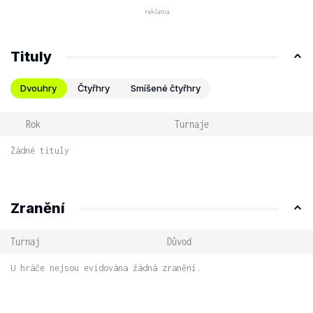
Tituly
Dvouhry
Čtyřhry
Smíšené čtyřhry
Rok
Turnaje
Žádné tituly
Zranění
Turnaj
Důvod
U hráče nejsou evidována žádná zranění.