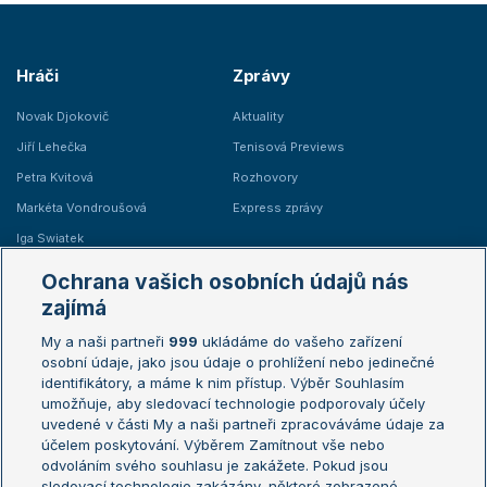
Hráči
Zprávy
Novak Djokovič
Aktuality
Jiří Lehečka
Tenisová Previews
Petra Kvitová
Rozhovory
Markéta Vondroušová
Express zprávy
Iga Swiatek
Marie Bouzková
Ochrana vašich osobních údajů nás
Žebříčky
Kalendář turnajů
zajímá
My a naši partneři
999
ukládáme do vašeho zařízení
Žebříček ATP (muži)
Australian Open
osobní údaje, jako jsou údaje o prohlížení nebo jedinečné
Žebříček WTA (ženy)
French Open
identifikátory, a máme k nim přístup. Výběr Souhlasím
umožňuje, aby sledovací technologie podporovaly účely
Sázkařský žebříček
Wimbledon
uvedené v části My a naši partneři zpracováváme údaje za
US Open
účelem poskytování. Výběrem Zamítnout vše nebo
odvoláním svého souhlasu je zakážete. Pokud jsou
Turnaj mistrů
sledovací technologie zakázány, některé zobrazené