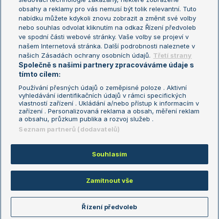
Turnaj mistryň
obsahy a reklamy pro vás nemusí být tolik relevantní. Tuto
Aktualní trendy
nabídku můžete kdykoli znovu zobrazit a změnit své volby
nebo souhlas odvolat kliknutím na odkaz Řízení předvoleb
ve spodní části webové stránky. Vaše volby se projeví v
Fotbalové přestupy
našem Internetová stránka. Další podrobnosti naleznete v
Livesport Daily
našich Zásadách ochrany osobních údajů.
Třetí strany
Společně s našimi partnery zpracováváme údaje s
LS Prague Open
tímto cílem:
Používání přesných údajů o zeměpisné poloze . Aktivní
vyhledávání identifikačních údajů v rámci specifických
vlastností zařízení . Ukládání a/nebo přístup k informacím v
Podmínky užití
Nastavení soukromí
zařízení . Personalizovaná reklama a obsah, měření reklam
GDPR a žurnalistika
Reklama
a obsahu, průzkum publika a rozvoj služeb .
Informace o zpracování osobních
Kontakt
Seznam partnerů (dodavatelů)
údajů
Tiráž
Souhlasím
Copyright © 2008-2026 TenisPortal.cz. Využíváme zpravodajství ČTK.
Zamítnout vše
Řízení předvoleb