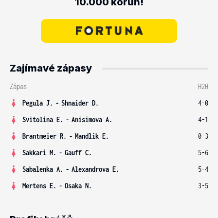
10.000 korun!
Zajímavé zápasy
Zápas
H2H
Pegula J.
-
Shnaider D.
4-0
Svitolina E.
-
Anisimova A.
4-1
Brantmeier R.
-
Mandlik E.
0-3
Sakkari M.
-
Gauff C.
5-6
Sabalenka A.
-
Alexandrova E.
5-4
Mertens E.
-
Osaka N.
3-5