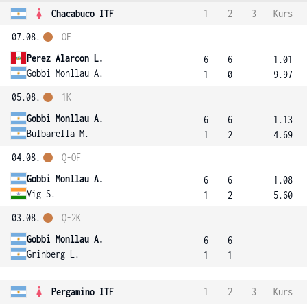
Chacabuco ITF
1
2
3
Kurs
07.08.
OF
Perez Alarcon L.
6
6
1.01
Gobbi Monllau A.
1
0
9.97
05.08.
1K
Gobbi Monllau A.
6
6
1.13
Bulbarella M.
1
2
4.69
04.08.
Q-OF
Gobbi Monllau A.
6
6
1.08
Vig S.
1
2
5.60
03.08.
Q-2K
Gobbi Monllau A.
6
6
Grinberg L.
1
1
Pergamino ITF
1
2
3
Kurs