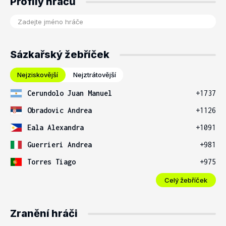
Profily hráčů
Sázkařský žebříček
Nejziskovější
Nejztrátovější
Cerundolo Juan Manuel
+1737
Obradovic Andrea
+1126
Eala Alexandra
+1091
Guerrieri Andrea
+981
Torres Tiago
+975
Celý žebříček
Zranění hráči