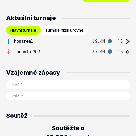
Aktuální turnaje
Hlavní turnaje
Turnaje nižší úrovně
Montreal
$9.4M
18
Toronto WTA
$7.4M
16
Vzájemné zápasy
Soutěž
Soutěžte o