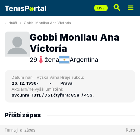
Hráči
Gobbi Monllau Ana Victoria
Gobbi Monllau Ana
Victoria
29
žena
Argentina
Datum nar.:
Výška:
Váha:
Hraje rukou:
26. 12. 1996
-
-
Pravá
Aktuální/nejvyšší umístění:
dvouhra: 1311. / 751.
čtyřhra: 858. / 453.
Příští zápas
Turnaj a zápas
Kurs