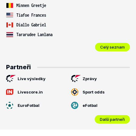
Minnen Greetje
Tiafoe Frances
Diallo Gabriel
Tararudee Lanlana
Celý seznam
Partneři
Live výsledky
Zprávy
Livescore.in
Sport odds
EuroFotbal
eFotbal
Další partneři