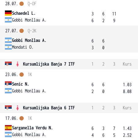
28.07.
Q-OF
Schaedel L.
3
6
11
Gobbi Monllau A.
6
2
9
27.07.
Q-2K
Gobbi Monllau A.
6
6
Mondati O.
3
0
Kursumlijska Banja 7 ITF
1
2
3
Kurs
23.06.
1K
Senic N.
6
6
1.03
Gobbi Monllau A.
2
0
8.08
Kursumlijska Banja 6 ITF
1
2
3
Kurs
17.06.
1K
Sarganella Verdu N.
6
3
7
1.43
Gobbi Monllau A.
4
6
5
2.52