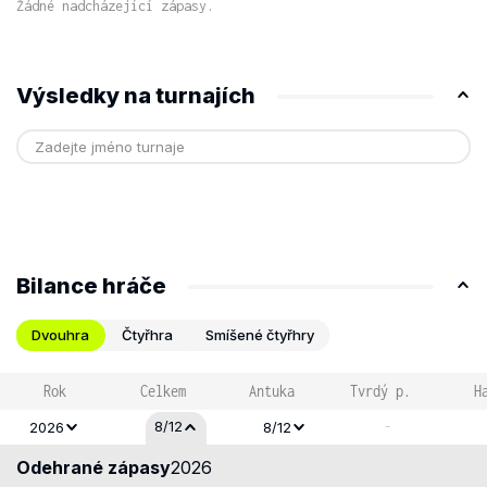
Žádné nadcházející zápasy.
Výsledky na turnajích
Bilance hráče
Dvouhra
Čtyřhra
Smíšené čtyřhry
Rok
Celkem
Antuka
Tvrdý p.
H
-
8/12
2026
8/12
Odehrané zápasy
2026