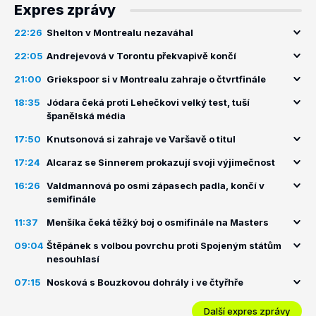
Expres zprávy
22:26
Shelton v Montrealu nezaváhal
22:05
Andrejevová v Torontu překvapivě končí
21:00
Griekspoor si v Montrealu zahraje o čtvrtfinále
18:35
Jódara čeká proti Lehečkovi velký test, tuší
španělská média
17:50
Knutsonová si zahraje ve Varšavě o titul
17:24
Alcaraz se Sinnerem prokazují svoji výjimečnost
16:26
Valdmannová po osmi zápasech padla, končí v
semifinále
11:37
Menšíka čeká těžký boj o osmifinále na Masters
09:04
Štěpánek s volbou povrchu proti Spojeným státům
nesouhlasí
07:15
Nosková s Bouzkovou dohrály i ve čtyřhře
Další expres zprávy