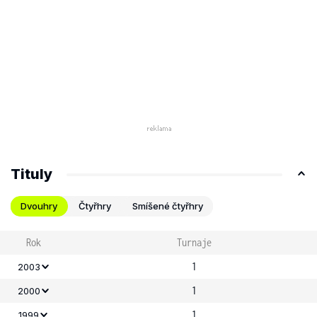
Tituly
Dvouhry
Čtyřhry
Smíšené čtyřhry
Rok
Turnaje
1
2003
1
2000
1
1999