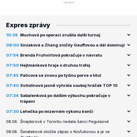
Expres zprávy
10:36
Muchová po operaci zrušila další turnaj
08:00
Siniaková a Zhang zničily Gauffovou a dál dominují
07:54
Brenda Fruhvirtová pokračuje v návratu
07:50
Hejtmánková hraje o druhou trofej
07:45
Palicová se znovu po týdnu porve o titul
07:40
Svitolinová jasně vyhrála souboj hráček TOP 10
07:34
Sabalenková po dalším výbuchu pokračuje v
trápení
07:30
Lehečka po mizerném výkonu končí
08.08.
Šnajderová v Torontu nedala šanci Pegulaové
08.08.
Šwiateková otočila zápas s Kosťukovou a je ve