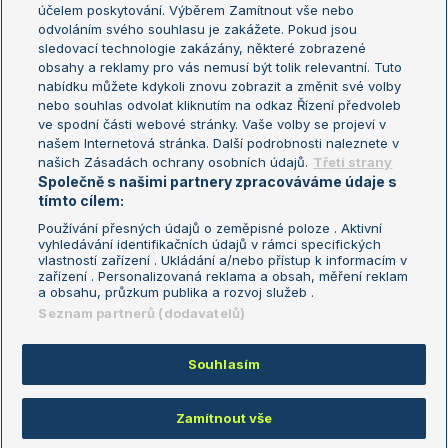
US Open
účelem poskytování. Výběrem Zamítnout vše nebo
odvoláním svého souhlasu je zakážete. Pokud jsou
Turnaj mistrů
sledovací technologie zakázány, některé zobrazené
Turnaj mistryň
obsahy a reklamy pro vás nemusí být tolik relevantní. Tuto
Aktualní trendy
nabídku můžete kdykoli znovu zobrazit a změnit své volby
nebo souhlas odvolat kliknutím na odkaz Řízení předvoleb
ve spodní části webové stránky. Vaše volby se projeví v
Fotbalové přestupy
našem Internetová stránka. Další podrobnosti naleznete v
Livesport Daily
našich Zásadách ochrany osobních údajů.
Třetí strany
Společně s našimi partnery zpracováváme údaje s
LS Prague Open
tímto cílem:
Používání přesných údajů o zeměpisné poloze . Aktivní
vyhledávání identifikačních údajů v rámci specifických
vlastností zařízení . Ukládání a/nebo přístup k informacím v
Podmínky užití
Nastavení soukromí
zařízení . Personalizovaná reklama a obsah, měření reklam
GDPR a žurnalistika
Reklama
a obsahu, průzkum publika a rozvoj služeb .
Informace o zpracování osobních
Kontakt
Seznam partnerů (dodavatelů)
údajů
Tiráž
Souhlasím
Copyright © 2008-2026 TenisPortal.cz. Využíváme zpravodajství ČTK.
Zamítnout vše