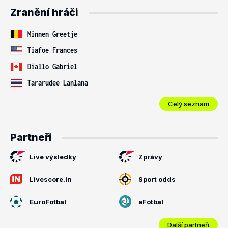
Zranění hráči
Minnen Greetje
Tiafoe Frances
Diallo Gabriel
Tararudee Lanlana
Celý seznam
Partneři
Live výsledky
Zprávy
Livescore.in
Sport odds
EuroFotbal
eFotbal
Další partneři