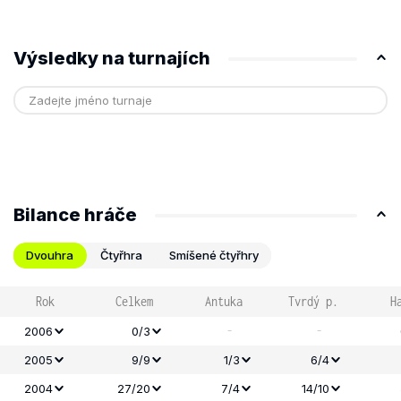
Výsledky na turnajích
Bilance hráče
Dvouhra
Čtyřhra
Smíšené čtyřhry
Rok
Celkem
Antuka
Tvrdý p.
H
-
-
2006
0/3
2005
9/9
1/3
6/4
2004
27/20
7/4
14/10