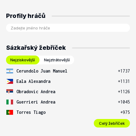
Profily hráčů
Sázkařský žebříček
Nejziskovější
Nejztrátovější
Cerundolo Juan Manuel
+1737
Eala Alexandra
+1131
Obradovic Andrea
+1126
Guerrieri Andrea
+1045
Torres Tiago
+975
Celý žebříček