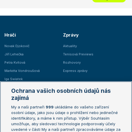
Hráči
Zprávy
Novak Djokovič
Aktuality
Jiří Lehečka
Tenisová Previews
Petra Kvitová
Rozhovory
Markéta Vondroušová
Express zprávy
Iga Swiatek
Marie Bouzková
Ochrana vašich osobních údajů nás
Žebříčky
Kalendář turnajů
zajímá
My a naši partneři
999
ukládáme do vašeho zařízení
Žebříček ATP (muži)
Australian Open
osobní údaje, jako jsou údaje o prohlížení nebo jedinečné
Žebříček WTA (ženy)
French Open
identifikátory, a máme k nim přístup. Výběr Souhlasím
umožňuje, aby sledovací technologie podporovaly účely
Sázkařský žebříček
Wimbledon
uvedené v části My a naši partneři zpracováváme údaje za