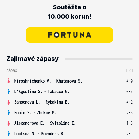
Soutěžte o
10.000 korun!
Zajímavé zápasy
Zápas
H2H
Miroshnichenko V.
-
Khatamova S.
4-0
D'Agostino S.
-
Tabacco G.
0-3
Samsonova L.
-
Rybakina E.
4-2
Fomin S.
-
Zhukov M.
2-3
Alexandrova E.
-
Svitolina E.
1-3
Lootsma N.
-
Koenders R.
2-1