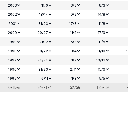
2003
11/6
3/3
8/3
2002
18/14
0/2
14/8
2001
31/23
17/8
11/8
2000
39/27
11/8
17/9
1999
21/12
6/3
11/5
1998
33/22
3/4
11/10
1997
24/24
1/7
13/12
1996
21/23
2/11
15/6
1995
6/11
1/3
5/5
Celkem
240/194
52/56
125/80