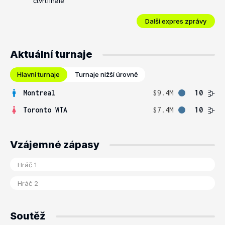
čtvrtfinále
Další expres zprávy
Aktuální turnaje
Hlavní turnaje
Turnaje nižší úrovně
Montreal
$9.4M
10
Toronto WTA
$7.4M
10
Vzájemné zápasy
Soutěž