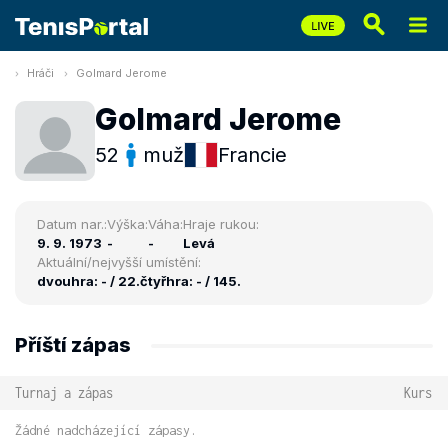
Hráči
Golmard Jerome
Golmard Jerome
52
muž
Francie
Datum nar.:
Výška:
Váha:
Hraje rukou:
9. 9. 1973
-
-
Levá
Aktuální/nejvyšší umístění:
dvouhra: - / 22.
čtyřhra: - / 145.
Příští zápas
Turnaj a zápas
Kurs
Žádné nadcházející zápasy.