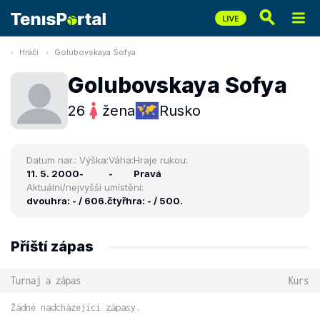
Hráči
Golubovskaya Sofya
Golubovskaya Sofya
26
žena
Rusko
Datum nar.:
Výška:
Váha:
Hraje rukou:
11. 5. 2000
-
-
Pravá
Aktuální/nejvyšší umístění:
dvouhra: - / 606.
čtyřhra: - / 500.
Příští zápas
Turnaj a zápas
Kurs
Žádné nadcházející zápasy.