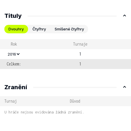
Tituly
Dvouhry
Čtyřhry
Smíšené čtyřhry
Rok
Turnaje
1
2016
Celkem:
1
Zranění
Turnaj
Důvod
U hráče nejsou evidována žádná zranění.