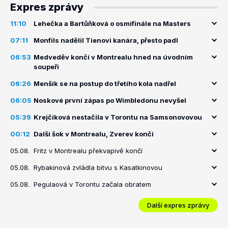
Expres zprávy
11:10
Lehečka a Bartůňková o osmifinále na Masters
07:11
Monfils nadělil Tienovi kanára, přesto padl
06:53
Medveděv končí v Montrealu hned na úvodním
soupeři
06:26
Menšík se na postup do třetího kola nadřel
06:05
Noskové první zápas po Wimbledonu nevyšel
05:39
Krejčíková nestačila v Torontu na Samsonovovou
00:12
Další šok v Montrealu, Zverev končí
05.08.
Fritz v Montrealu překvapivě končí
05.08.
Rybakinová zvládla bitvu s Kasatkinovou
05.08.
Pegulaová v Torontu začala obratem
Další expres zprávy