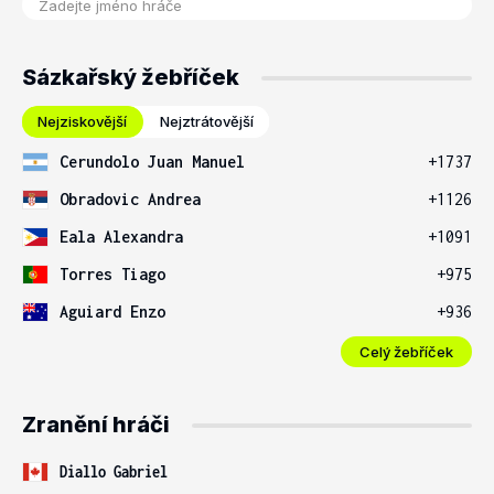
Sázkařský žebříček
Nejziskovější
Nejztrátovější
Cerundolo Juan Manuel
+1737
Obradovic Andrea
+1126
Eala Alexandra
+1091
Torres Tiago
+975
Aguiard Enzo
+936
Celý žebříček
Zranění hráči
Diallo Gabriel