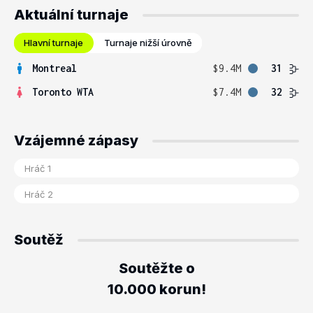
Aktuální turnaje
Hlavní turnaje
Turnaje nižší úrovně
Montreal
$9.4M
31
Toronto WTA
$7.4M
32
Vzájemné zápasy
Soutěž
Soutěžte o
10.000 korun!