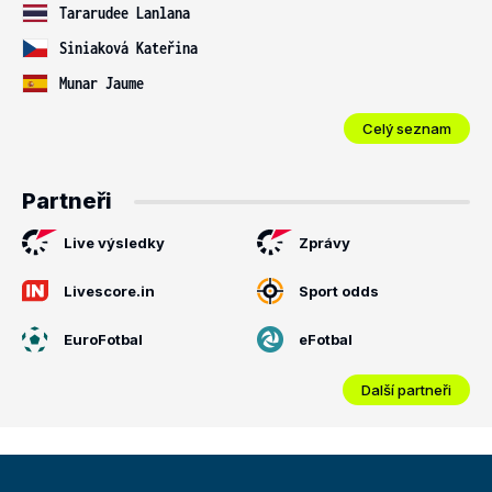
Tararudee Lanlana
Siniaková Kateřina
Munar Jaume
Celý seznam
Partneři
Live výsledky
Zprávy
Livescore.in
Sport odds
EuroFotbal
eFotbal
Další partneři