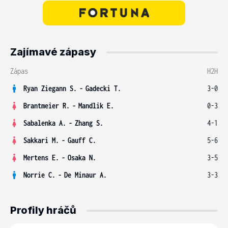
Zajímavé zápasy
Zápas
H2H
Ryan Ziegann S.
-
Gadecki T.
3-0
Brantmeier R.
-
Mandlik E.
0-3
Sabalenka A.
-
Zhang S.
4-1
Sakkari M.
-
Gauff C.
5-6
Mertens E.
-
Osaka N.
3-5
Norrie C.
-
De Minaur A.
3-3
Profily hráčů