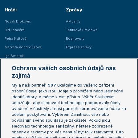
Hráči
Zprávy
Novak Djokovič
Aktuality
Jiří Lehečka
Tenisová Previews
Petra Kvitová
Rozhovory
Markéta Vondroušová
Express zprávy
Iga Swiatek
Marie Bouzková
Ochrana vašich osobních údajů nás
Žebříčky
Kalendář turnajů
zajímá
My a naši partneři
997
ukládáme do vašeho zařízení
Žebříček ATP (muži)
Australian Open
osobní údaje, jako jsou údaje o prohlížení nebo jedinečné
Žebříček WTA (ženy)
French Open
identifikátory, a máme k nim přístup. Výběr Souhlasím
umožňuje, aby sledovací technologie podporovaly účely
Sázkařský žebříček
Wimbledon
uvedené v části My a naši partneři zpracováváme údaje za
US Open
účelem poskytování. Výběrem Zamítnout vše nebo
odvoláním svého souhlasu je zakážete. Pokud jsou
Turnaj mistrů
sledovací technologie zakázány, některé zobrazené
Turnaj mistryň
obsahy a reklamy pro vás nemusí být tolik relevantní. Tuto
Aktualní trendy
nabídku můžete kdykoli znovu zobrazit a změnit své volby