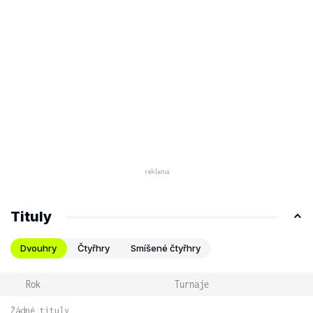
Tituly
Dvouhry
Čtyřhry
Smíšené čtyřhry
Rok
Turnaje
Žádné tituly