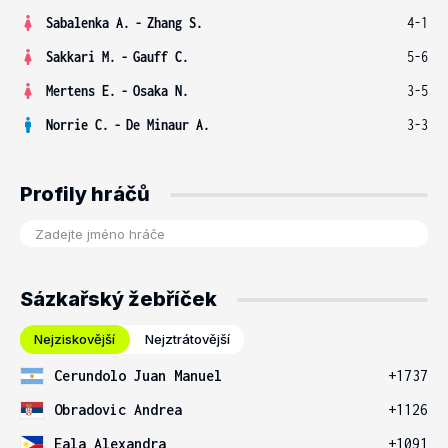
Sabalenka A.
-
Zhang S.
4-1
Sakkari M.
-
Gauff C.
5-6
Mertens E.
-
Osaka N.
3-5
Norrie C.
-
De Minaur A.
3-3
Profily hráčů
Sázkařský žebříček
Nejziskovější
Nejztrátovější
Cerundolo Juan Manuel
+1737
Obradovic Andrea
+1126
Eala Alexandra
+1091