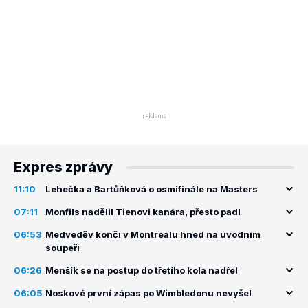
Expres zprávy
11:10
Lehečka a Bartůňková o osmifinále na Masters
07:11
Monfils nadělil Tienovi kanára, přesto padl
06:53
Medveděv končí v Montrealu hned na úvodním
soupeři
06:26
Menšík se na postup do třetího kola nadřel
06:05
Noskové první zápas po Wimbledonu nevyšel