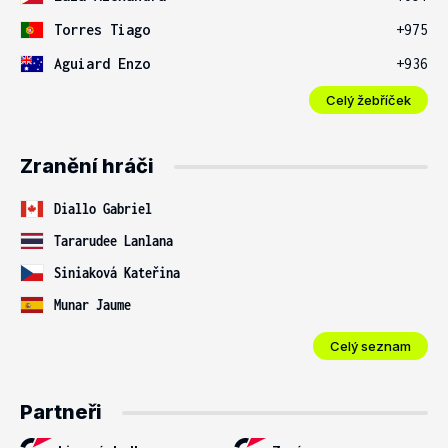
Torres Tiago
+975
Aguiard Enzo
+936
Celý žebříček
Zranění hráči
Diallo Gabriel
Tararudee Lanlana
Siniaková Kateřina
Munar Jaume
Celý seznam
Partneři