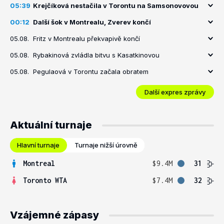
05:39
Krejčíková nestačila v Torontu na Samsonovovou
00:12
Další šok v Montrealu, Zverev končí
05.08.
Fritz v Montrealu překvapivě končí
05.08.
Rybakinová zvládla bitvu s Kasatkinovou
05.08.
Pegulaová v Torontu začala obratem
Další expres zprávy
Aktuální turnaje
Hlavní turnaje
Turnaje nižší úrovně
Montreal
$9.4M
31
Toronto WTA
$7.4M
32
Vzájemné zápasy