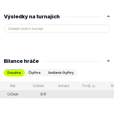
Výsledky na turnajích
Bilance hráče
Dvouhra
Čtyřhra
Smíšené čtyřhry
Rok
Celkem
Antuka
Tvrdý p.
H
Celkem
0/0
-
-