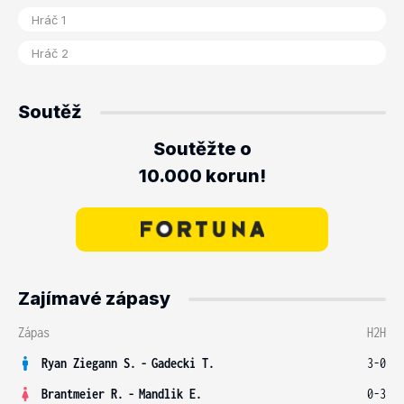
Soutěž
Soutěžte o
10.000 korun!
Zajímavé zápasy
Zápas
H2H
Ryan Ziegann S.
-
Gadecki T.
3-0
Brantmeier R.
-
Mandlik E.
0-3