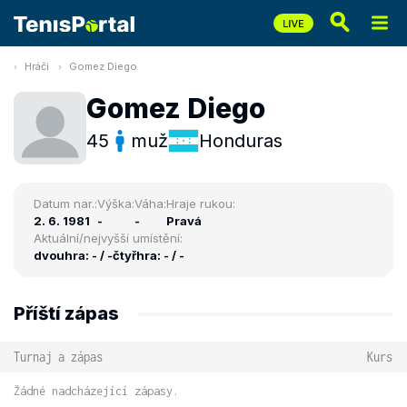
Hráči
Gomez Diego
Gomez Diego
45
muž
Honduras
Datum nar.:
Výška:
Váha:
Hraje rukou:
2. 6. 1981
-
-
Pravá
Aktuální/nejvyšší umístění:
dvouhra: - / -
čtyřhra: - / -
Příští zápas
Turnaj a zápas
Kurs
Žádné nadcházející zápasy.