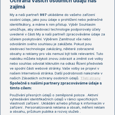
Ochrana vašich osobních údajů nás
Žebříčky
Kalendář turnajů
zajímá
My a naši partneři
997
ukládáme do vašeho zařízení
Žebříček ATP (muži)
Australian Open
osobní údaje, jako jsou údaje o prohlížení nebo jedinečné
Žebříček WTA (ženy)
French Open
identifikátory, a máme k nim přístup. Výběr Souhlasím
umožňuje, aby sledovací technologie podporovaly účely
Sázkařský žebříček
Wimbledon
uvedené v části My a naši partneři zpracováváme údaje za
US Open
účelem poskytování. Výběrem Zamítnout vše nebo
odvoláním svého souhlasu je zakážete. Pokud jsou
Turnaj mistrů
sledovací technologie zakázány, některé zobrazené
Turnaj mistryň
obsahy a reklamy pro vás nemusí být tolik relevantní. Tuto
Aktualní trendy
nabídku můžete kdykoli znovu zobrazit a změnit své volby
nebo souhlas odvolat kliknutím na odkaz Řízení předvoleb
ve spodní části webové stránky. Vaše volby se projeví v
Fotbalové přestupy
našem Internetová stránka. Další podrobnosti naleznete v
Livesport Daily
našich Zásadách ochrany osobních údajů.
Třetí strany
Společně s našimi partnery zpracováváme údaje s
LS Prague Open
tímto cílem:
Používání přesných údajů o zeměpisné poloze . Aktivní
vyhledávání identifikačních údajů v rámci specifických
vlastností zařízení . Ukládání a/nebo přístup k informacím v
Podmínky užití
Nastavení soukromí
zařízení . Personalizovaná reklama a obsah, měření reklam
GDPR a žurnalistika
Reklama
a obsahu, průzkum publika a rozvoj služeb .
Informace o zpracování osobních