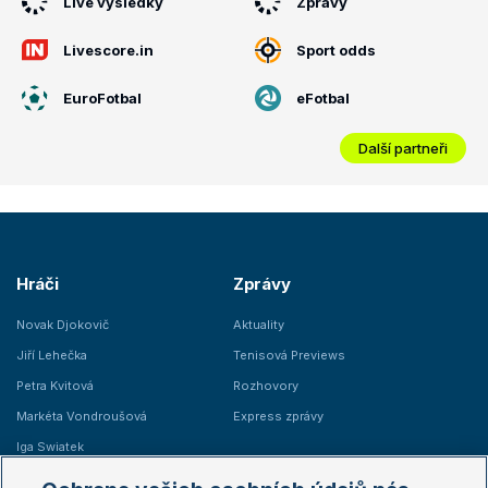
Live výsledky
Zprávy
Livescore.in
Sport odds
EuroFotbal
eFotbal
Další partneři
Hráči
Zprávy
Novak Djokovič
Aktuality
Jiří Lehečka
Tenisová Previews
Petra Kvitová
Rozhovory
Markéta Vondroušová
Express zprávy
Iga Swiatek
Marie Bouzková