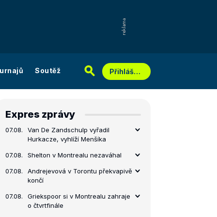
urnajů
Soutěž
Přihlášení
Expres zprávy
07.08.
Van De Zandschulp vyřadil
Hurkacze, vyhlíží Menšíka
07.08.
Shelton v Montrealu nezaváhal
07.08.
Andrejevová v Torontu překvapivě
končí
07.08.
Griekspoor si v Montrealu zahraje
o čtvrtfinále