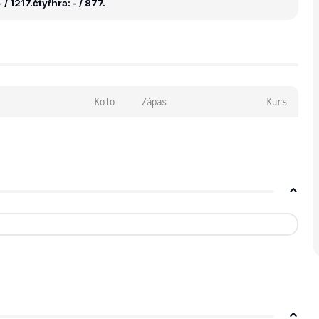
 / 1217.
čtyřhra: - / 877.
Kolo
Zápas
Kurs