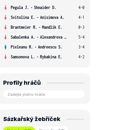
Pegula J.
-
Shnaider D.
4-0
Svitolina E.
-
Anisimova A.
4-1
Brantmeier R.
-
Mandlik E.
0-3
Sabalenka A.
-
Alexandrova E.
5-4
Pieleanu R.
-
Andreescu S.
3-4
Samsonova L.
-
Rybakina E.
4-2
Profily hráčů
Sázkařský žebříček