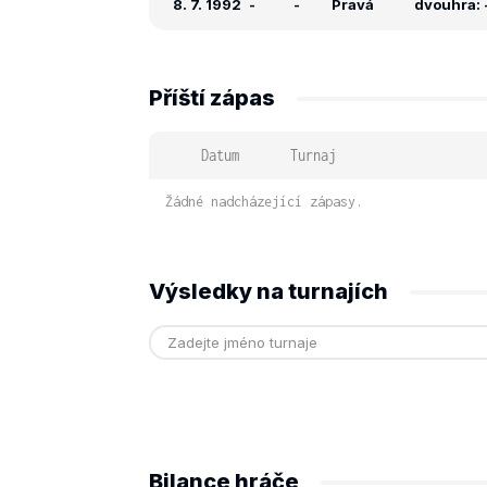
8. 7. 1992
-
-
Pravá
dvouhra: -
Příští zápas
Datum
Turnaj
Žádné nadcházející zápasy.
Výsledky na turnajích
Bilance hráče