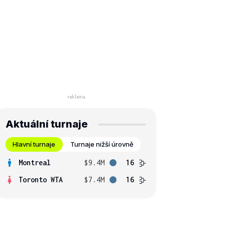
Aktuální turnaje
Hlavní turnaje
Turnaje nižší úrovně
Montreal
$9.4M
16
Toronto WTA
$7.4M
16