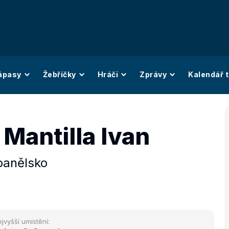
ápasy
Žebříčky
Hráči
Zprávy
Kalendář t
Mantilla Ivan
panělsko
jvyšší umístění: