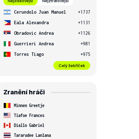
Nejziskovější
Nejztrátovější
Cerundolo Juan Manuel
+1737
Eala Alexandra
+1131
Obradovic Andrea
+1126
Guerrieri Andrea
+981
Torres Tiago
+975
Celý žebříček
Zranění hráči
Minnen Greetje
Tiafoe Frances
Diallo Gabriel
Tararudee Lanlana