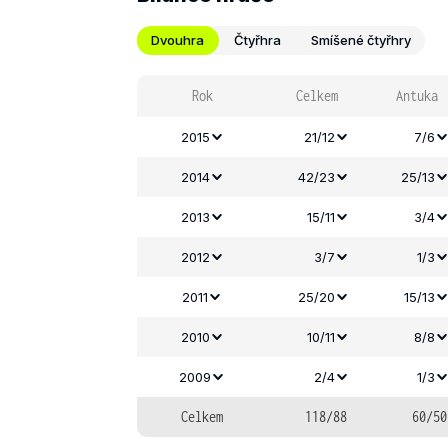
Dvouhra
Čtyřhra
Smíšené čtyřhry
Rok
Celkem
Antuka
2015
21/12
7/6
2014
42/23
25/13
2013
15/11
3/4
2012
3/7
1/3
2011
25/20
15/13
2010
10/11
8/8
2009
2/4
1/3
Celkem
118/88
60/50