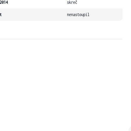
2014
skreč
t
nenastoupil