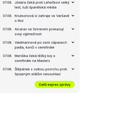
07.08.
Jódara čeká proti Lehečkovi velký
test, tuší španělská média
07.08.
Knutsonová si zahraje ve Varšavě
o titul
07.08.
Alcaraz se Sinnerem prokazují
svoji výjimečnost
07.08.
Valdmannová po osmi zápasech
padla, končí v semifinále
07.08.
Menšíka čeká těžký boj o
osmifinále na Masters
07.08.
Štěpánek s volbou povrchu proti
Spojeným státům nesouhlasí
Další expres zprávy