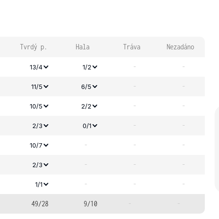
Tvrdý p.
Hala
Tráva
Nezadáno
-
-
13/4
1/2
-
-
11/5
6/5
-
-
10/5
2/2
-
-
2/3
0/1
-
-
-
10/7
-
-
-
2/3
-
-
-
1/1
49/28
9/10
-
-