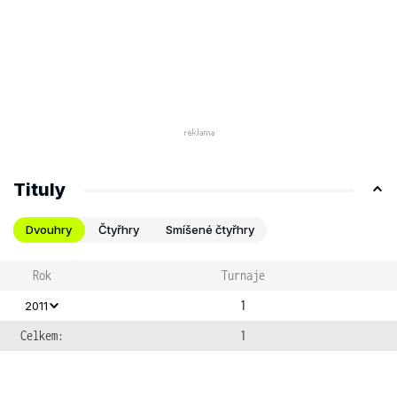
Tituly
Dvouhry
Čtyřhry
Smíšené čtyřhry
Rok
Turnaje
1
2011
Celkem:
1