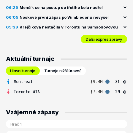
06:26
Menšík se na postup do třetího kola nadřel
06:05
Noskové první zápas po Wimbledonu nevyšel
05:39
Krejčíková nestačila v Torontu na Samsonovovou
Další expres zprávy
Aktuální turnaje
Hlavní turnaje
Turnaje nižší úrovně
Montreal
$9.4M
31
Toronto WTA
$7.4M
29
Vzájemné zápasy