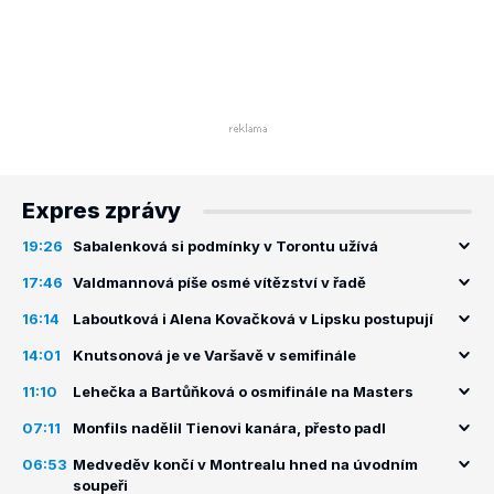
Expres zprávy
19:26
Sabalenková si podmínky v Torontu užívá
17:46
Valdmannová píše osmé vítězství v řadě
16:14
Laboutková i Alena Kovačková v Lipsku postupují
14:01
Knutsonová je ve Varšavě v semifinále
11:10
Lehečka a Bartůňková o osmifinále na Masters
07:11
Monfils nadělil Tienovi kanára, přesto padl
06:53
Medveděv končí v Montrealu hned na úvodním
soupeři