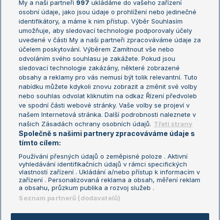
My a naši partneři
997
ukládáme do vašeho zařízení
Žebříček ATP (muži)
Australian Open
osobní údaje, jako jsou údaje o prohlížení nebo jedinečné
Žebříček WTA (ženy)
French Open
identifikátory, a máme k nim přístup. Výběr Souhlasím
umožňuje, aby sledovací technologie podporovaly účely
Sázkařský žebříček
Wimbledon
uvedené v části My a naši partneři zpracováváme údaje za
US Open
účelem poskytování. Výběrem Zamítnout vše nebo
odvoláním svého souhlasu je zakážete. Pokud jsou
Turnaj mistrů
sledovací technologie zakázány, některé zobrazené
Turnaj mistryň
obsahy a reklamy pro vás nemusí být tolik relevantní. Tuto
Aktualní trendy
nabídku můžete kdykoli znovu zobrazit a změnit své volby
nebo souhlas odvolat kliknutím na odkaz Řízení předvoleb
ve spodní části webové stránky. Vaše volby se projeví v
Fotbalové přestupy
našem Internetová stránka. Další podrobnosti naleznete v
Livesport Daily
našich Zásadách ochrany osobních údajů.
Třetí strany
Společně s našimi partnery zpracováváme údaje s
LS Prague Open
tímto cílem:
Používání přesných údajů o zeměpisné poloze . Aktivní
vyhledávání identifikačních údajů v rámci specifických
vlastností zařízení . Ukládání a/nebo přístup k informacím v
Podmínky užití
Nastavení soukromí
zařízení . Personalizovaná reklama a obsah, měření reklam
GDPR a žurnalistika
Reklama
a obsahu, průzkum publika a rozvoj služeb .
Informace o zpracování osobních
Kontakt
Seznam partnerů (dodavatelů)
údajů
Tiráž