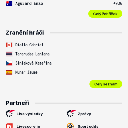
Aguiard Enzo
+936
Celý žebříček
Zranění hráči
Diallo Gabriel
Tararudee Lanlana
Siniaková Kateřina
Munar Jaume
Celý seznam
Partneři
Live výsledky
Zprávy
Livescore.in
Sport odds