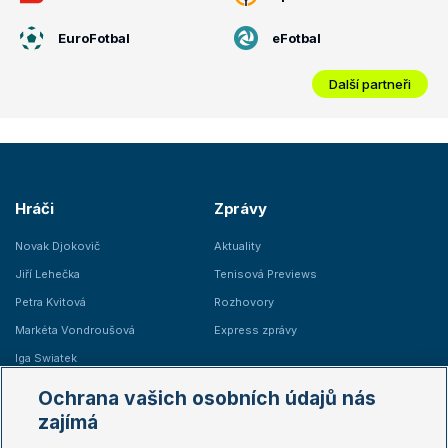
EuroFotbal
eFotbal
Další partneři
Hráči
Zprávy
Novak Djokovič
Aktuality
Jiří Lehečka
Tenisová Previews
Petra Kvitová
Rozhovory
Markéta Vondroušová
Express zprávy
Iga Swiatek
Marie Bouzková
Ochrana vašich osobních údajů nás
Žebříčky
Kalendář turnajů
zajímá