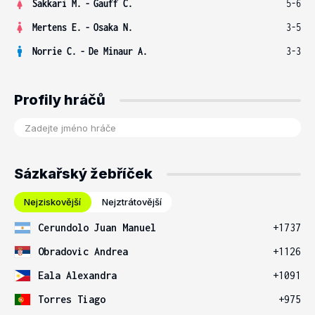
Sakkari M.
-
Gauff C.
5-6
Mertens E.
-
Osaka N.
3-5
Norrie C.
-
De Minaur A.
3-3
Profily hráčů
Sázkařský žebříček
Nejziskovější
Nejztrátovější
Cerundolo Juan Manuel
+1737
Obradovic Andrea
+1126
Eala Alexandra
+1091
Torres Tiago
+975