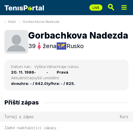
Hráči
Gorbachkova Nadezda
Gorbachkova Nadezda
39
žena
Rusko
Datum nar.:
Výška:
Váha:
Hraje rukou:
20. 11. 1986
-
-
Pravá
Aktuální/nejvyšší umístění:
dvouhra: - / 642.
čtyřhra: - / 825.
Příští zápas
Turnaj a zápas
Kurs
Žádné nadcházející zápasy.