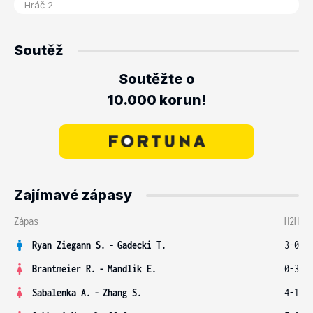
Soutěž
Soutěžte o
10.000 korun!
Zajímavé zápasy
Zápas
H2H
Ryan Ziegann S.
-
Gadecki T.
3-0
Brantmeier R.
-
Mandlik E.
0-3
Sabalenka A.
-
Zhang S.
4-1