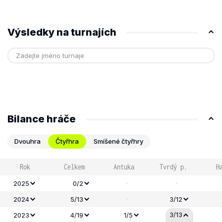
Výsledky na turnajích
Bilance hráče
Dvouhra
Čtyřhra
Smíšené čtyřhry
Rok
Celkem
Antuka
Tvrdý p.
H
-
-
2025
0/2
-
2024
5/13
3/12
3/13
2023
4/19
1/5