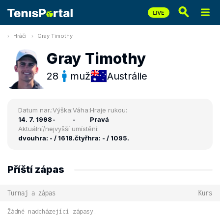
Hráči
Gray Timothy
Gray Timothy
28
muž
Austrálie
Datum nar.:
Výška:
Váha:
Hraje rukou:
14. 7. 1998
-
-
Pravá
Aktuální/nejvyšší umístění:
dvouhra: - / 1618.
čtyřhra: - / 1095.
Příští zápas
Turnaj a zápas
Kurs
Žádné nadcházející zápasy.