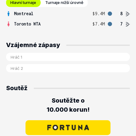
Hlavní turnaje
Turnaje nižší úrovně
Montreal
$9.4M
8
Toronto WTA
$7.4M
7
Vzájemné zápasy
Soutěž
Soutěžte o
10.000 korun!