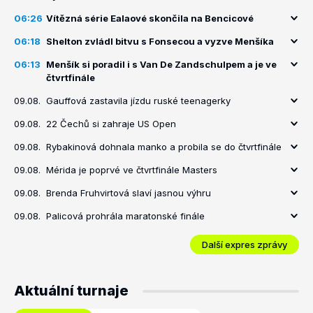
06:26
Vítězná série Ealaové skončila na Bencicové
06:18
Shelton zvládl bitvu s Fonsecou a vyzve Menšíka
06:13
Menšík si poradil i s Van De Zandschulpem a je ve
čtvrtfinále
09.08.
Gauffová zastavila jízdu ruské teenagerky
09.08.
22 Čechů si zahraje US Open
09.08.
Rybakinová dohnala manko a probila se do čtvrtfinále
09.08.
Mérida je poprvé ve čtvrtfinále Masters
09.08.
Brenda Fruhvirtová slaví jasnou výhru
09.08.
Palicová prohrála maratonské finále
Další expres zprávy
Aktuální turnaje