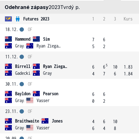
Odehrané zápasy
2023
Tvrdý p.
Futures 2023
1
2
3
Kurs
18.12.
OF
Hammond
/
Sim
7
6
Gray
/
Ryan Ziegann
5
2
11.12.
OF
5
Birrell
/
Ryan Ziegann
6
6
10
1.83
Gadecki
/
Gray
4
7
6
1.84
30.11.
OF
Bayldon
/
Pearson
6
6
Gray
/
Vasser
0
2
23.11.
OF
Braithwaite
/
Jones
4
6
10
Gray
/
Vasser
6
4
8
20.09.
OF