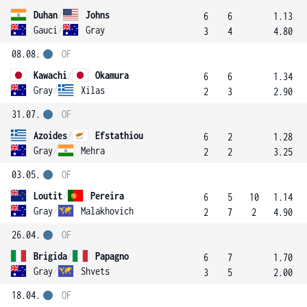
Duhan
/
Johns
6
6
1.13
Gauci
/
Gray
3
4
4.80
08.08.
OF
Kawachi
/
Okamura
6
6
1.34
Gray
/
Xilas
2
3
2.90
31.07.
OF
Azoides
/
Efstathiou
6
2
1.28
Gray
/
Mehra
2
2
3.25
03.05.
OF
Loutit
/
Pereira
6
5
10
1.14
Gray
/
Malakhovich
2
7
2
4.90
26.04.
OF
Brigida
/
Papagno
6
7
1.70
Gray
/
Shvets
3
5
2.00
18.04.
OF