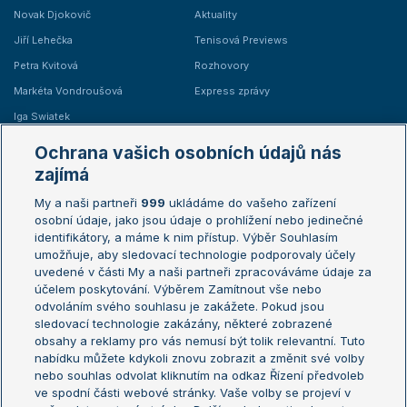
Novak Djokovič
Aktuality
Jiří Lehečka
Tenisová Previews
Petra Kvitová
Rozhovory
Markéta Vondroušová
Express zprávy
Iga Swiatek
Marie Bouzková
Ochrana vašich osobních údajů nás
Žebříčky
Kalendář turnajů
zajímá
My a naši partneři
999
ukládáme do vašeho zařízení
Žebříček ATP (muži)
Australian Open
osobní údaje, jako jsou údaje o prohlížení nebo jedinečné
Žebříček WTA (ženy)
French Open
identifikátory, a máme k nim přístup. Výběr Souhlasím
umožňuje, aby sledovací technologie podporovaly účely
Sázkařský žebříček
Wimbledon
uvedené v části My a naši partneři zpracováváme údaje za
US Open
účelem poskytování. Výběrem Zamítnout vše nebo
odvoláním svého souhlasu je zakážete. Pokud jsou
Turnaj mistrů
sledovací technologie zakázány, některé zobrazené
Turnaj mistryň
obsahy a reklamy pro vás nemusí být tolik relevantní. Tuto
Aktualní trendy
nabídku můžete kdykoli znovu zobrazit a změnit své volby
nebo souhlas odvolat kliknutím na odkaz Řízení předvoleb
ve spodní části webové stránky. Vaše volby se projeví v
Fotbalové přestupy