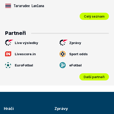
Tararudee Lanlana
Celý seznam
Partneři
Live výsledky
Zprávy
Livescore.in
Sport odds
EuroFotbal
eFotbal
Další partneři
Hráči
Zprávy