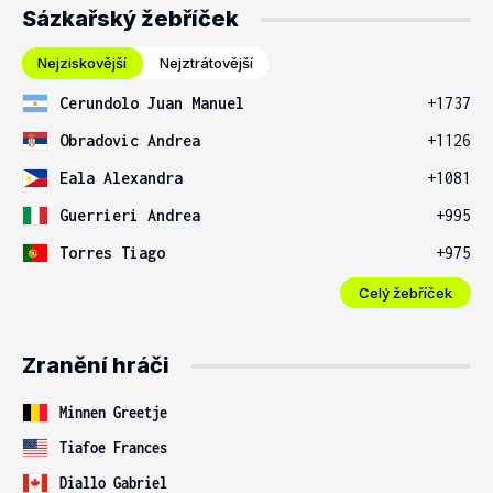
Sázkařský žebříček
Nejziskovější
Nejztrátovější
Cerundolo Juan Manuel
+1737
Obradovic Andrea
+1126
Eala Alexandra
+1081
Guerrieri Andrea
+995
Torres Tiago
+975
Celý žebříček
Zranění hráči
Minnen Greetje
Tiafoe Frances
Diallo Gabriel