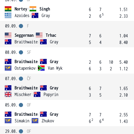
Nortey
/
Singh
6
7
1.51
5
Azoides
/
Gray
2
6
2.33
09.09.
F
Seggerman
/
Trhac
7
6
1.04
Braithwaite
/
Gray
5
4
8.40
08.09.
SF
Braithwaite
/
Gray
2
6
10
5.40
Ostapenkov
/
Van Wyk
6
3
2
1.12
07.09.
ČF
Braithwaite
/
Gray
6
7
1.65
Mischker
/
Popyrin
3
5
2.10
05.09.
OF
Braithwaite
/
Gray
7
7
2.55
2
4
Simakin
/
Zhukov
6
6
1.43
29.08.
OF