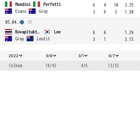
Mondini
/
Perfetti
6
4
10
3.25
Evans
/
Gray
3
6
3
1.28
05.04.
OF
Kovapitukted
/
Lee
6
6
1.29
Gray
/
Loutit
3
1
3.15
2022
9/8
3/1
6/7
Celkem
18/42
4/6
12/32