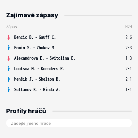
Zajímavé zápasy
Zápas
H2H
Bencic B.
-
Gauff C.
2-6
Fomin S.
-
Zhukov M.
2-3
Alexandrova E.
-
Svitolina E.
1-3
Lootsma N.
-
Koenders R.
2-1
Menšík J.
-
Shelton B.
2-1
Sultanov K.
-
Binda A.
1-1
Profily hráčů