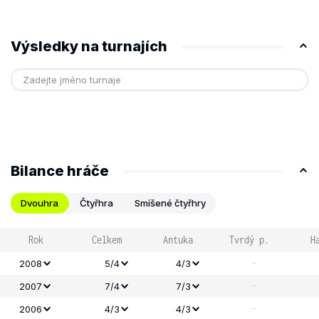
Výsledky na turnajích
Bilance hráče
Dvouhra
Čtyřhra
Smíšené čtyřhry
Rok
Celkem
Antuka
Tvrdý p.
H
-
2008
5/4
4/3
-
2007
7/4
7/3
-
2006
4/3
4/3