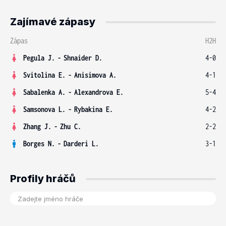
Zajímavé zápasy
Zápas
H2H
Pegula J.
-
Shnaider D.
4-0
Svitolina E.
-
Anisimova A.
4-1
Sabalenka A.
-
Alexandrova E.
5-4
Samsonova L.
-
Rybakina E.
4-2
Zhang J.
-
Zhu C.
2-2
Borges N.
-
Darderi L.
3-1
Profily hráčů