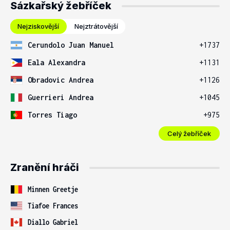
Sázkařský žebříček
Nejziskovější
Nejztrátovější
Cerundolo Juan Manuel
+1737
Eala Alexandra
+1131
Obradovic Andrea
+1126
Guerrieri Andrea
+1045
Torres Tiago
+975
Celý žebříček
Zranění hráči
Minnen Greetje
Tiafoe Frances
Diallo Gabriel