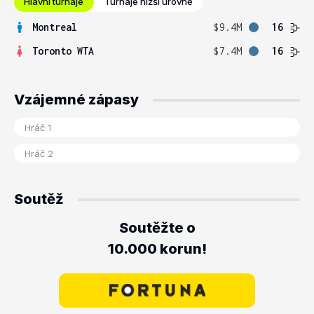
Hlavní turnaje
Turnaje nižší úrovně
Montreal
$9.4M
16
Toronto WTA
$7.4M
16
Vzájemné zápasy
Soutěž
Soutěžte o
10.000 korun!