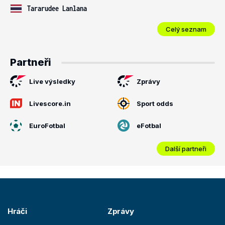
Tararudee Lanlana
Celý seznam
Partneři
Live výsledky
Zprávy
Livescore.in
Sport odds
EuroFotbal
eFotbal
Další partneři
Hráči
Zprávy