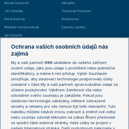
Novak Djokovič
Aktuality
Jiří Lehečka
Tenisová Previews
Petra Kvitová
Rozhovory
Markéta Vondroušová
Express zprávy
Iga Swiatek
Marie Bouzková
Ochrana vašich osobních údajů nás
Žebříčky
Kalendář turnajů
zajímá
My a naši partneři
999
ukládáme do vašeho zařízení
Žebříček ATP (muži)
Australian Open
osobní údaje, jako jsou údaje o prohlížení nebo jedinečné
Žebříček WTA (ženy)
French Open
identifikátory, a máme k nim přístup. Výběr Souhlasím
umožňuje, aby sledovací technologie podporovaly účely
Sázkařský žebříček
Wimbledon
uvedené v části My a naši partneři zpracováváme údaje za
US Open
účelem poskytování. Výběrem Zamítnout vše nebo
odvoláním svého souhlasu je zakážete. Pokud jsou
Turnaj mistrů
sledovací technologie zakázány, některé zobrazené
Turnaj mistryň
obsahy a reklamy pro vás nemusí být tolik relevantní. Tuto
Aktualní trendy
nabídku můžete kdykoli znovu zobrazit a změnit své volby
nebo souhlas odvolat kliknutím na odkaz Řízení předvoleb
ve spodní části webové stránky. Vaše volby se projeví v
Fotbalové přestupy
našem Internetová stránka. Další podrobnosti naleznete v