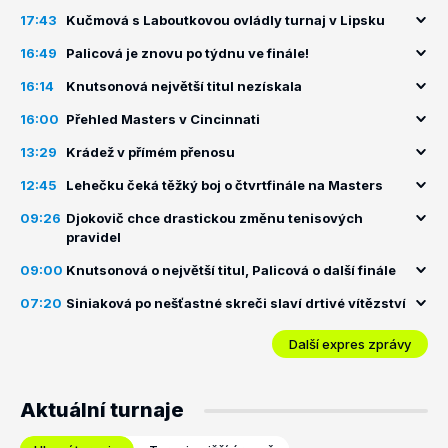
17:43
Kučmová s Laboutkovou ovládly turnaj v Lipsku
16:49
Palicová je znovu po týdnu ve finále!
16:14
Knutsonová největší titul nezískala
16:00
Přehled Masters v Cincinnati
13:29
Krádež v přímém přenosu
12:45
Lehečku čeká těžký boj o čtvrtfinále na Masters
09:26
Djokovič chce drastickou změnu tenisových
pravidel
09:00
Knutsonová o největší titul, Palicová o další finále
07:20
Siniaková po nešťastné skreči slaví drtivé vítězství
Další expres zprávy
Aktuální turnaje