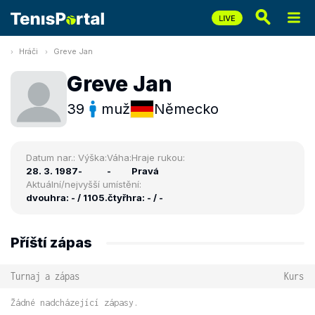
Hráči
Greve Jan
Greve Jan
39
muž
Německo
Datum nar.:
Výška:
Váha:
Hraje rukou:
28. 3. 1987
-
-
Pravá
Aktuální/nejvyšší umístění:
dvouhra: - / 1105.
čtyřhra: - / -
Příští zápas
Turnaj a zápas
Kurs
Žádné nadcházející zápasy.