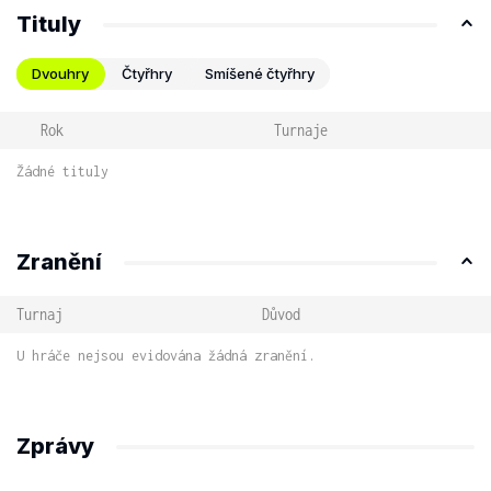
Tituly
Dvouhry
Čtyřhry
Smíšené čtyřhry
Rok
Turnaje
Žádné tituly
Zranění
Turnaj
Důvod
U hráče nejsou evidována žádná zranění.
Zprávy